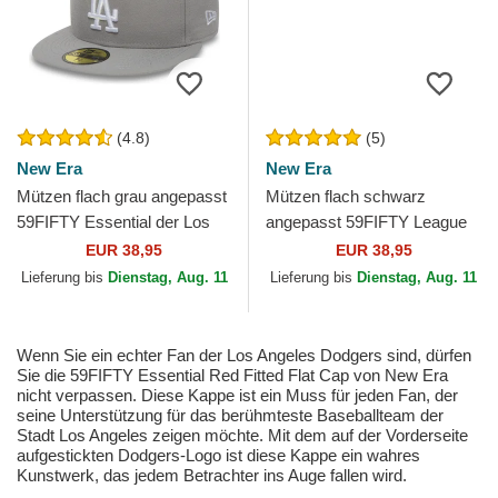
(4.8)
(5)
New Era
New Era
Mützen flach grau angepasst
Mützen flach schwarz
59FIFTY Essential der Los
angepasst 59FIFTY League
Angeles Dodgers MLB von
Essential der Los Angeles
EUR 38,95
EUR 38,95
New Era
Dodgers MLB von New Era
Lieferung bis
Dienstag, Aug. 11
Lieferung bis
Dienstag, Aug. 11
Wenn Sie ein echter Fan der Los Angeles Dodgers sind, dürfen
Sie die 59FIFTY Essential Red Fitted Flat Cap von New Era
nicht verpassen. Diese Kappe ist ein Muss für jeden Fan, der
seine Unterstützung für das berühmteste Baseballteam der
Stadt Los Angeles zeigen möchte. Mit dem auf der Vorderseite
aufgestickten Dodgers-Logo ist diese Kappe ein wahres
Kunstwerk, das jedem Betrachter ins Auge fallen wird.