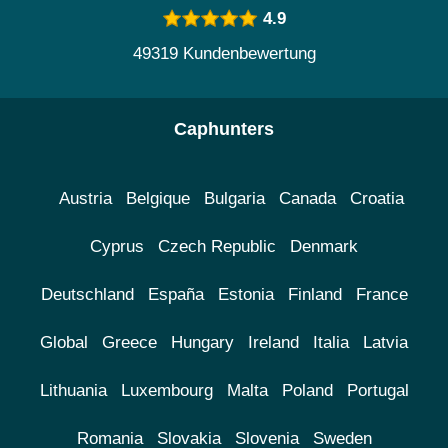
4.9
49319 Kundenbewertung
Caphunters
Austria
Belgique
Bulgaria
Canada
Croatia
Cyprus
Czech Republic
Denmark
Deutschland
España
Estonia
Finland
France
Global
Greece
Hungary
Ireland
Italia
Latvia
Lithuania
Luxembourg
Malta
Poland
Portugal
Romania
Slovakia
Slovenia
Sweden