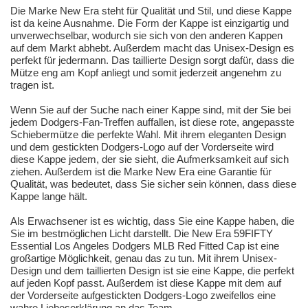
Die Marke New Era steht für Qualität und Stil, und diese Kappe
ist da keine Ausnahme. Die Form der Kappe ist einzigartig und
unverwechselbar, wodurch sie sich von den anderen Kappen
auf dem Markt abhebt. Außerdem macht das Unisex-Design es
perfekt für jedermann. Das taillierte Design sorgt dafür, dass die
Mütze eng am Kopf anliegt und somit jederzeit angenehm zu
tragen ist.
Wenn Sie auf der Suche nach einer Kappe sind, mit der Sie bei
jedem Dodgers-Fan-Treffen auffallen, ist diese rote, angepasste
Schiebermütze die perfekte Wahl. Mit ihrem eleganten Design
und dem gestickten Dodgers-Logo auf der Vorderseite wird
diese Kappe jedem, der sie sieht, die Aufmerksamkeit auf sich
ziehen. Außerdem ist die Marke New Era eine Garantie für
Qualität, was bedeutet, dass Sie sicher sein können, dass diese
Kappe lange hält.
Als Erwachsener ist es wichtig, dass Sie eine Kappe haben, die
Sie im bestmöglichen Licht darstellt. Die New Era 59FIFTY
Essential Los Angeles Dodgers MLB Red Fitted Cap ist eine
großartige Möglichkeit, genau das zu tun. Mit ihrem Unisex-
Design und dem taillierten Design ist sie eine Kappe, die perfekt
auf jeden Kopf passt. Außerdem ist diese Kappe mit dem auf
der Vorderseite aufgestickten Dodgers-Logo zweifellos eine
wahre Liebeserklärung an das Team.