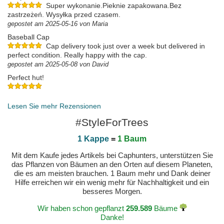
Super wykonanie.Pieknie zapakowana.Bez
zastrzeżeń. Wysyłka przed czasem.
gepostet am 2025-05-16 von Maria
Baseball Cap
Cap delivery took just over a week but delivered in
perfect condition. Really happy with the cap.
gepostet am 2025-05-08 von David
Perfect hut!
gepostet am 2025-03-27 von VASSILIS
Lesen Sie mehr Rezensionen
#StyleForTrees
1 Kappe
=
1 Baum
Mit dem Kaufe jedes Artikels bei Caphunters, unterstützen Sie
das Pflanzen von Bäumen an den Orten auf diesem Planeten,
die es am meisten brauchen. 1 Baum mehr und Dank deiner
Hilfe erreichen wir ein wenig mehr für Nachhaltigkeit und ein
besseres Morgen.
Wir haben schon gepflanzt
259.589
Bäume
Danke!