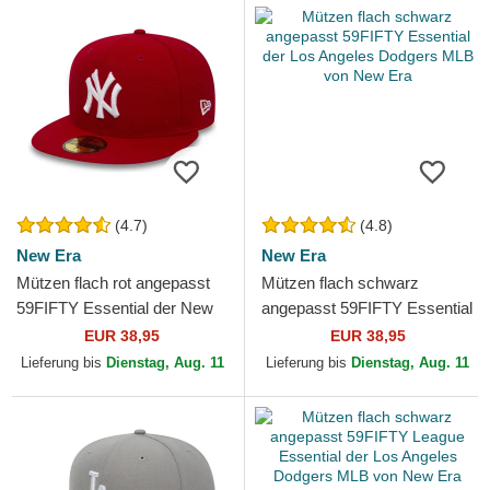
(4.7)
(4.8)
New Era
New Era
Mützen flach rot angepasst
Mützen flach schwarz
59FIFTY Essential der New
angepasst 59FIFTY Essential
York Yankees MLB von New
der Los Angeles Dodgers
EUR 38,95
EUR 38,95
Era
MLB von New Era
Lieferung bis
Dienstag, Aug. 11
Lieferung bis
Dienstag, Aug. 11