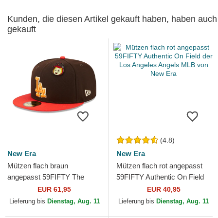
Kunden, die diesen Artikel gekauft haben, haben auch
gekauft
(4.8)
New Era
New Era
Mützen flach braun
Mützen flach rot angepasst
angepasst 59FIFTY The
59FIFTY Authentic On Field
Elements Fire Pin der Los
der Los Angeles Angels MLB
EUR 61,95
EUR 40,95
Angeles Dodgers MLB von
von New Era
Lieferung bis
Dienstag, Aug. 11
Lieferung bis
Dienstag, Aug. 11
New Era