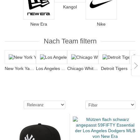
Kangol
New Era
Nike
Nach Team filtern
New York Yankees
Los Angeles Dodgers
Chicago White Sox
Detroit Tigers
Atla