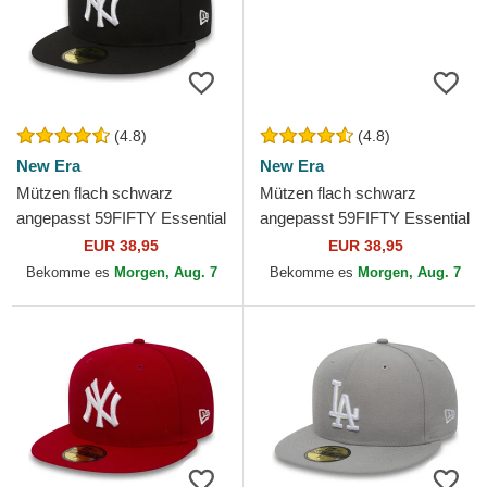
(4.8)
(4.8)
New Era
New Era
Mützen flach schwarz
Mützen flach schwarz
angepasst 59FIFTY Essential
angepasst 59FIFTY Essential
der New York Yankees MLB
der Los Angeles Dodgers
EUR 38,95
EUR 38,95
von New Era
MLB von New Era
Bekomme es
Morgen, Aug. 7
Bekomme es
Morgen, Aug. 7