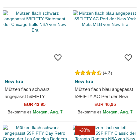
(4.3)
New Era
New Era
Mützen flach schwarz
Mützen flach blau angepasst
angepasst 59FIFTY
59FIFTY AC Perf der New
Statement der Chicago Bulls
York Mets MLB von New Era
EUR 43,95
EUR 40,95
NBA von New Era
Bekomme es
Morgen, Aug. 7
Bekomme es
Morgen, Aug. 7
-30%