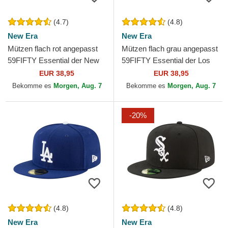
(4.7)
(4.8)
New Era
New Era
Mützen flach rot angepasst
Mützen flach grau angepasst
59FIFTY Essential der New
59FIFTY Essential der Los
York Yankees MLB von New
Angeles Dodgers MLB von
EUR 38,95
EUR 38,95
Era
New Era
Bekomme es
Morgen, Aug. 7
Bekomme es
Morgen, Aug. 7
-20%
(4.8)
(4.8)
New Era
New Era