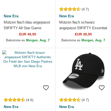
(4.7)
New Era
New Era
Mützen flach blau angepasst
Mützen flach schwarz
59FIFTY All Star Game
angepasst 59FIFTY Essential
Workout der Los Angeles
der Atlanta Braves MLB von
EUR 48,95
EUR 38,95
Dodgers MLB von New Era
New Era
Bekomme es
Morgen, Aug. 7
Bekomme es
Morgen, Aug. 7
(4.6)
(4.7)
New Era
New Era