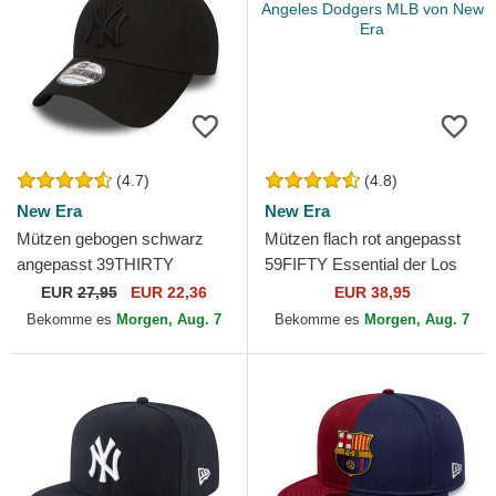
(4.7)
(4.8)
New Era
New Era
Mützen gebogen schwarz
Mützen flach rot angepasst
angepasst 39THIRTY
59FIFTY Essential der Los
Classic der New York
Angeles Dodgers MLB von
EUR
27,95
EUR 22,36
EUR 38,95
Yankees MLB von New Era
New Era
Bekomme es
Morgen, Aug. 7
Bekomme es
Morgen, Aug. 7