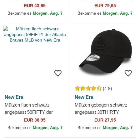
Icon der Atlanta Braves MLB
Series der New York
EUR 43,95
EUR 79,95
von New Era
Yankees MLB von New Era
Bekomme es
Morgen, Aug. 7
Bekomme es
Morgen, Aug. 7
(4.9)
New Era
New Era
Mützen flach schwarz
Mützen gebogen schwarz
angepasst 59FIFTY der
angepasst 39THIRTY
Atlanta Braves MLB von New
Essential der Los Angeles
EUR 38,95
EUR 27,95
Era
Dodgers MLB von New Era
Bekomme es
Morgen, Aug. 7
Bekomme es
Morgen, Aug. 7