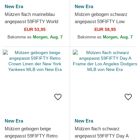
New Era
New Era
Mützen flach marineblau
Mützen gebogen schwarz
angepasst 59FIFTY World
angepasst 59FIFTY Low
Series 2009 Side Patch der
Profile Floral Cord Three
EUR 53,95
EUR 58,95
New York Yankees MLB...
Looms Printed Corduroy
Bekomme es
Morgen, Aug. 7
Bekomme es
Morgen, Aug. 7
der...
New Era
New Era
Mützen gebogen beige
Mützen flach schwarz
angepasst 59FIFTY Retro
angepasst 59FIFTY Day A