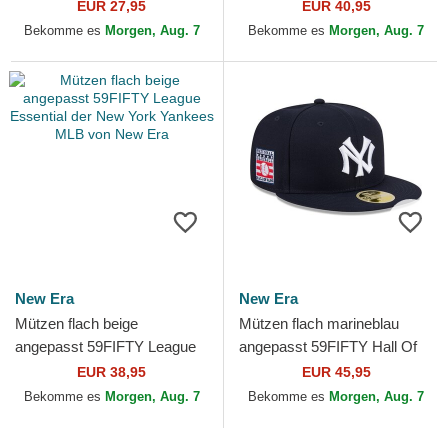
League Essential der New
Oakland Athletics MLB von
EUR 27,95
EUR 40,95
York Yankees MLB von New
New Era
Bekomme es
Morgen, Aug. 7
Bekomme es
Morgen, Aug. 7
Era
New Era
New Era
Mützen flach beige
Mützen flach marineblau
angepasst 59FIFTY League
angepasst 59FIFTY Hall Of
Essential der New York
Fame der New York Yankees
EUR 38,95
EUR 45,95
Yankees MLB von New Era
MLB von New Era
Bekomme es
Morgen, Aug. 7
Bekomme es
Morgen, Aug. 7