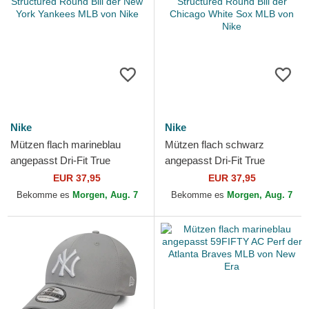
Nike
Nike
Mützen flach marineblau
Mützen flach schwarz
angepasst Dri-Fit True
angepasst Dri-Fit True
Structured Round Bill der
Structured Round Bill der
EUR 37,95
EUR 37,95
New York Yankees MLB
Chicago White Sox MLB von
Bekomme es
Morgen, Aug. 7
Bekomme es
Morgen, Aug. 7
von...
Nike