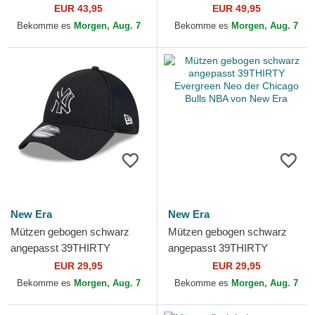
Crown Linen der New York
Frame der Los Angeles
EUR 43,95
EUR 49,95
Yankees MLB von New Era
Dodgers MLB von New Era
Bekomme es
Morgen, Aug. 7
Bekomme es
Morgen, Aug. 7
New Era
New Era
Mützen gebogen schwarz
Mützen gebogen schwarz
angepasst 39THIRTY
angepasst 39THIRTY
Evergreen Neo der New York
Evergreen Neo der Chicago
EUR 29,95
EUR 29,95
Yankees MLB von New Era
Bulls NBA von New Era
Bekomme es
Morgen, Aug. 7
Bekomme es
Morgen, Aug. 7