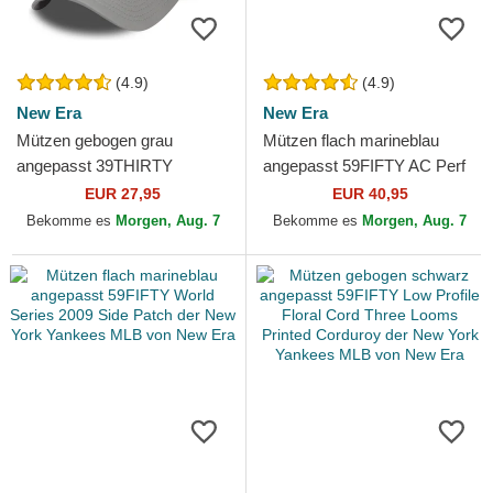
(4.9)
(4.9)
New Era
New Era
Mützen gebogen grau
Mützen flach marineblau
angepasst 39THIRTY
angepasst 59FIFTY AC Perf
Classic der New York
der Atlanta Braves MLB von
EUR 27,95
EUR 40,95
Yankees MLB von New Era
New Era
Bekomme es
Morgen, Aug. 7
Bekomme es
Morgen, Aug. 7