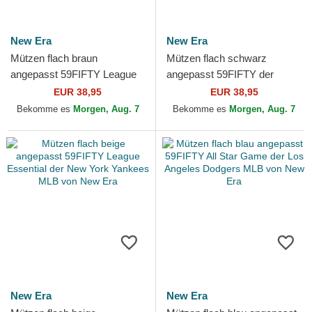
New Era
New Era
Mützen flach braun
Mützen flach schwarz
angepasst 59FIFTY League
angepasst 59FIFTY der
Essential der New York
Chicago White Sox MLB von
EUR 38,95
EUR 38,95
Yankees MLB von New Era
New Era
Bekomme es
Morgen, Aug. 7
Bekomme es
Morgen, Aug. 7
New Era
New Era