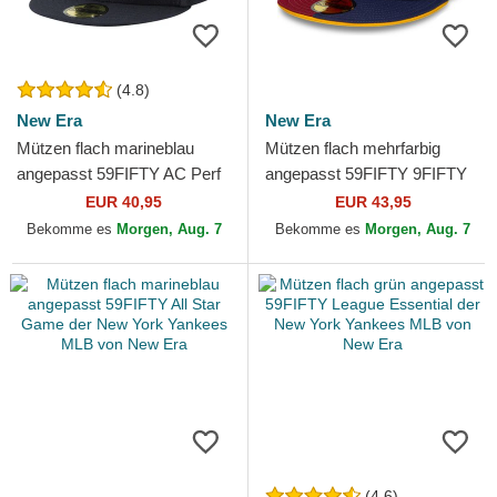
(4.8)
New Era
New Era
Mützen flach marineblau
Mützen flach mehrfarbig
angepasst 59FIFTY AC Perf
angepasst 59FIFTY 9FIFTY
der New York Yankees MLB
Poly der FC Barcelona
EUR 40,95
EUR 43,95
von New Era
LALIGA von New Era
Bekomme es
Morgen, Aug. 7
Bekomme es
Morgen, Aug. 7
(4.6)