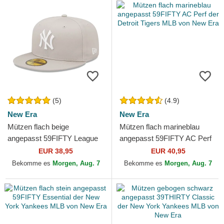
(5)
(4.9)
New Era
New Era
Mützen flach beige
Mützen flach marineblau
angepasst 59FIFTY League
angepasst 59FIFTY AC Perf
Essential der New York
der Detroit Tigers MLB von
EUR 38,95
EUR 40,95
Yankees MLB von New Era
New Era
Bekomme es
Morgen, Aug. 7
Bekomme es
Morgen, Aug. 7