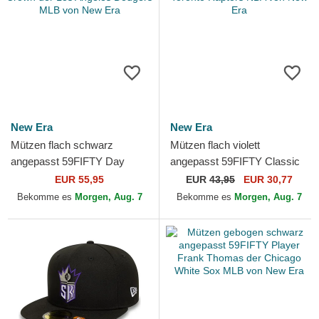
New Era
New Era
Mützen flach schwarz
Mützen flach violett
angepasst 59FIFTY Day
angepasst 59FIFTY Classic
Retro Crown der Los Angeles
der Toronto Raptors NBA von
EUR 55,95
EUR
43,95
EUR 30,77
Dodgers MLB von New Era
New Era
Bekomme es
Morgen, Aug. 7
Bekomme es
Morgen, Aug. 7