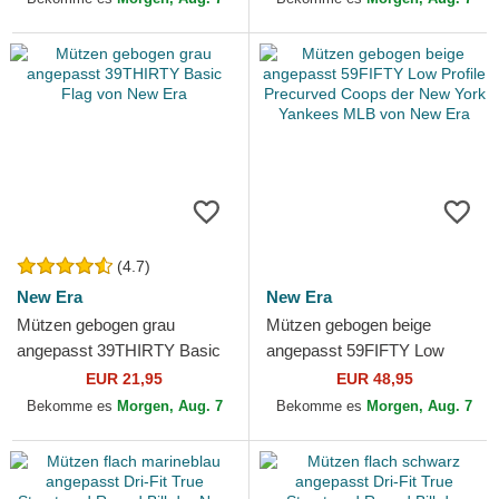
(4.7)
New Era
New Era
Mützen gebogen grau
Mützen gebogen beige
angepasst 39THIRTY Basic
angepasst 59FIFTY Low
Flag von New Era
Profile Precurved Coops der
EUR 21,95
EUR 48,95
New York Yankees MLB
Bekomme es
Morgen, Aug. 7
Bekomme es
Morgen, Aug. 7
von...