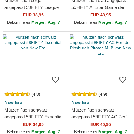
Mützen flach beige
Mützen flach blau angepasst
angepasst 59FIFTY League
59FIFTY All Star Game der
Essential der New York
Los Angeles Dodgers MLB
EUR 38,95
EUR 48,95
Yankees MLB von New Era
von New Era
Bekomme es
Morgen, Aug. 7
Bekomme es
Morgen, Aug. 7
(4.8)
(4.9)
New Era
New Era
Mützen flach schwarz
Mützen flach schwarz
angepasst 59FIFTY Essential
angepasst 59FIFTY AC Perf
von New Era
der Pittsburgh Pirates MLB
EUR 34,95
EUR 40,95
von New Era
Bekomme es
Morgen, Aug. 7
Bekomme es
Morgen, Aug. 7