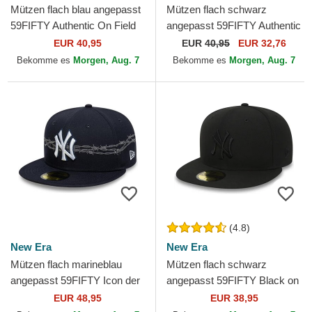
Mützen flach blau angepasst
Mützen flach schwarz
59FIFTY Authentic On Field
angepasst 59FIFTY Authentic
Game der Los Angeles
On Field Game der Chicago
EUR 40,95
EUR
40,95
EUR 32,76
Dodgers MLB von New Era
White Sox MLB von New Era
Bekomme es
Morgen, Aug. 7
Bekomme es
Morgen, Aug. 7
(4.8)
New Era
New Era
Mützen flach marineblau
Mützen flach schwarz
angepasst 59FIFTY Icon der
angepasst 59FIFTY Black on
New York Yankees MLB von
Black der New York Yankees
EUR 48,95
EUR 38,95