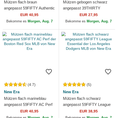
Mützen flach braun
Mützen gebogen schwarz
angepasst 59FIFTY Authentic
angepasst 39THIRTY
On Field der San Diego
Essential der Los Angeles
EUR 40,95
EUR 27,95
Padres MLB von New Era
Dodgers MLB von New Era
Bekomme es
Morgen, Aug. 7
Bekomme es
Morgen, Aug. 7
(4.7)
(5)
New Era
New Era
Mützen flach marineblau
Mützen flach schwarz
angepasst 59FIFTY AC Perf
angepasst 59FIFTY League
der Boston Red Sox MLB
Essential der Los Angeles
EUR 40,95
EUR 38,95
von New Era
Dodgers MLB von New Era
Bekomme es
Morgen, Aug. 7
Bekomme es
Morgen, Aug. 7