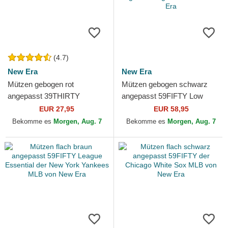
(4.7)
New Era
New Era
Mützen gebogen rot
Mützen gebogen schwarz
angepasst 39THIRTY
angepasst 59FIFTY Low
Classic der New York
Profile Floral Cord Three
EUR 27,95
EUR 58,95
Yankees MLB von New Era
Looms Printed Corduroy
Bekomme es
Morgen, Aug. 7
Bekomme es
Morgen, Aug. 7
der...