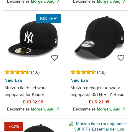
New Era
MLB von New Era
Bekomme es
Morgen, Aug. 7
Bekomme es
Morgen, Aug. 7
KINDER
(4.6)
(4.8)
New Era
New Era
Mützen flach schwarz
Mützen gebogen schwarz
angepasst für Kinder
angepasst 39THIRTY Basic
59FIFTY der New York
Flag von New Era
EUR 32,95
EUR 21,95
Yankees MLB von New Era
Bekomme es
Morgen, Aug. 7
Bekomme es
Morgen, Aug. 7
-20%