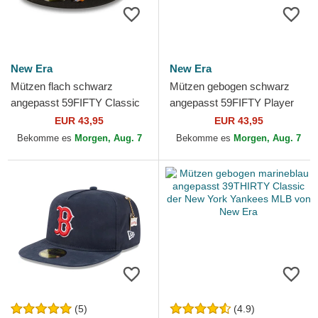
New Era
New Era
Mützen flach schwarz
Mützen gebogen schwarz
angepasst 59FIFTY Classic
angepasst 59FIFTY Player
der Sacramento Kings NBA
Frank Thomas der Chicago
EUR 43,95
EUR 43,95
von New Era
White Sox MLB von New Era
Bekomme es
Morgen, Aug. 7
Bekomme es
Morgen, Aug. 7
(5)
(4.9)