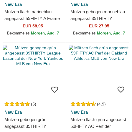
New Era
New Era
Mützen flach marineblau
Mützen gebogen marineblau
angepasst 59FIFTY A Frame
angepasst 39THIRTY
Championship Side Flag der
Classic der New York
EUR 58,95
EUR 27,95
Boston Red Sox MLB...
Yankees MLB von New Era
Bekomme es
Morgen, Aug. 7
Bekomme es
Morgen, Aug. 7
(5)
(4.9)
New Era
New Era
Mützen gebogen grün
Mützen flach grün angepasst
angepasst 39THIRTY
59FIFTY AC Perf der