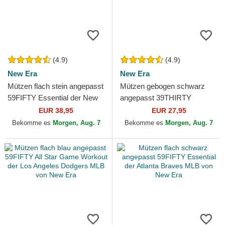
(4.9)
(4.9)
New Era
New Era
Mützen flach stein angepasst
Mützen gebogen schwarz
59FIFTY Essential der New
angepasst 39THIRTY
York Yankees MLB von New
Classic der New York
EUR 38,95
EUR 27,95
Era
Yankees MLB von New Era
Bekomme es
Morgen, Aug. 7
Bekomme es
Morgen, Aug. 7