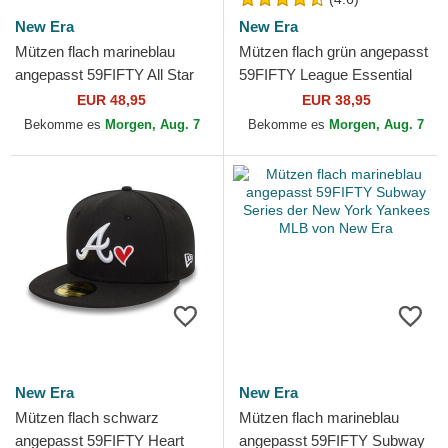
New Era
New Era
Mützen flach marineblau
Mützen flach grün angepasst
angepasst 59FIFTY All Star
59FIFTY League Essential
Game der New York
der New York Yankees MLB
EUR 48,95
EUR 38,95
Yankees MLB von New Era
von New Era
Bekomme es
Morgen, Aug. 7
Bekomme es
Morgen, Aug. 7
New Era
New Era
Mützen flach schwarz
Mützen flach marineblau
angepasst 59FIFTY Heart
angepasst 59FIFTY Subway