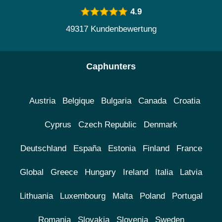
4.9
49317 Kundenbewertung
Caphunters
Austria
Belgique
Bulgaria
Canada
Croatia
Cyprus
Czech Republic
Denmark
Deutschland
España
Estonia
Finland
France
Global
Greece
Hungary
Ireland
Italia
Latvia
Lithuania
Luxembourg
Malta
Poland
Portugal
Romania
Slovakia
Slovenia
Sweden