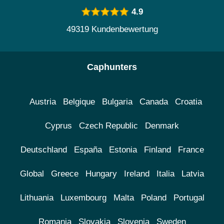
4.9
49319 Kundenbewertung
Caphunters
Austria
Belgique
Bulgaria
Canada
Croatia
Cyprus
Czech Republic
Denmark
Deutschland
España
Estonia
Finland
France
Global
Greece
Hungary
Ireland
Italia
Latvia
Lithuania
Luxembourg
Malta
Poland
Portugal
Romania
Slovakia
Slovenia
Sweden