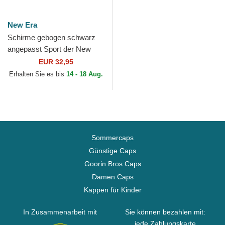
New Era
Schirme gebogen schwarz
angepasst Sport der New
York Yankees MLB von New
EUR 32,95
Era
Erhalten Sie es bis
14 - 18 Aug.
Sommercaps
Günstige Caps
Goorin Bros Caps
Damen Caps
Kappen für Kinder
In Zusammenarbeit mit
Sie können bezahlen mit:
jede Zahlungskarte