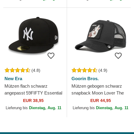
(4.8)
(4.9)
New Era
Goorin Bros.
Mützen flach schwarz
Mützen gebogen schwarz
angepasst 59FIFTY Essential
snapback Moon Lover The
der New York Yankees MLB
Farm Goorin Bros.
EUR 38,95
EUR 44,95
von New Era
Lieferung bis
Dienstag, Aug. 11
Lieferung bis
Dienstag, Aug. 11