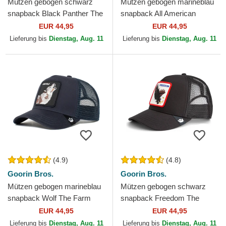
Mützen gebogen schwarz
Mützen gebogen marineblau
snapback Black Panther The
snapback All American
Farm Goorin Bros.
Rooster The Farm Goorin
EUR 44,95
EUR 44,95
Bros.
Lieferung bis
Dienstag, Aug. 11
Lieferung bis
Dienstag, Aug. 11
(4.9)
(4.8)
Goorin Bros.
Goorin Bros.
Mützen gebogen marineblau
Mützen gebogen schwarz
snapback Wolf The Farm
snapback Freedom The
Goorin Bros.
Farm Goorin Bros.
EUR 44,95
EUR 44,95
Lieferung bis
Dienstag, Aug. 11
Lieferung bis
Dienstag, Aug. 11