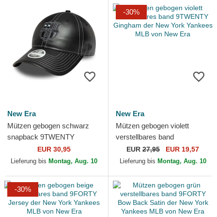
-30%
New Era
New Era
Mützen gebogen schwarz
Mützen gebogen violett
snapback 9TWENTY
verstellbares band
ajustable der FC Barcelona
9TWENTY Gingham der New
EUR 30,95
EUR
27,95
EUR 19,57
LALIGA von New Era
York Yankees MLB von New
Lieferung bis
Montag, Aug. 10
Lieferung bis
Montag, Aug. 10
Era
-30%