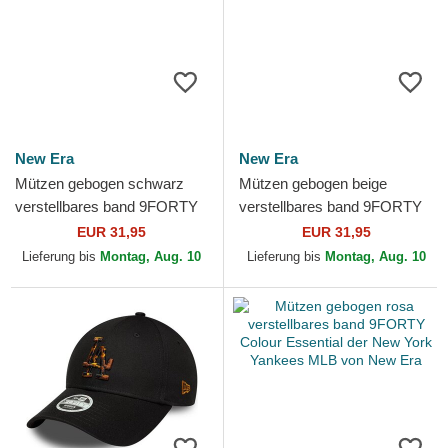
New Era
New Era
Mützen gebogen schwarz
Mützen gebogen beige
verstellbares band 9FORTY
verstellbares band 9FORTY
PU Pattern der New York
PU Pattern der New York
EUR 31,95
EUR 31,95
Yankees MLB von New Era
Yankees MLB von New Era
Lieferung bis
Montag, Aug. 10
Lieferung bis
Montag, Aug. 10