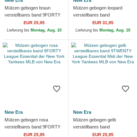
New Era
New Era
Mützen gebogen braun
Mützen gebogen leopard
verstellbares band 9FORTY
verstellbares band
League Essential der New
9TWENTY Leopard der New
EUR 25,95
EUR 31,95
York Yankees MLB von New
York Yankees MLB von New
Lieferung bis
Montag, Aug. 10
Lieferung bis
Montag, Aug. 10
Era
Era
New Era
New Era
Mützen gebogen rosa
Mützen gebogen gelb
verstellbares band 9FORTY
verstellbares band
League Essential der New
9TWENTY League Essential
EUR 25,95
EUR 25,95