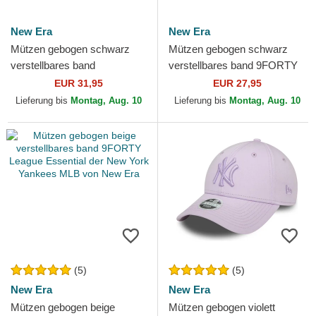
New Era
New Era
Mützen gebogen schwarz
Mützen gebogen schwarz
verstellbares band
verstellbares band 9FORTY
9TWENTY Broderie der New
Metallic der New York
EUR 31,95
EUR 27,95
York Yankees MLB von New
Yankees MLB von New Era
Lieferung bis
Montag, Aug. 10
Lieferung bis
Montag, Aug. 10
Era
(5)
(5)
New Era
New Era
Mützen gebogen beige
Mützen gebogen violett