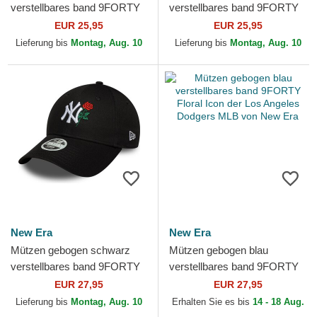
verstellbares band 9FORTY
verstellbares band 9FORTY
League Essential der New
League Essential der New
EUR 25,95
EUR 25,95
York Yankees MLB von New
York Yankees MLB von...
Lieferung bis
Montag, Aug. 10
Lieferung bis
Montag, Aug. 10
Era
New Era
New Era
Mützen gebogen schwarz
Mützen gebogen blau
verstellbares band 9FORTY
verstellbares band 9FORTY
Flower Icon der New York
Floral Icon der Los Angeles
EUR 27,95
EUR 27,95
Yankees MLB von New Era
Dodgers MLB von New Era
Lieferung bis
Montag, Aug. 10
Erhalten Sie es bis
14 - 18 Aug.