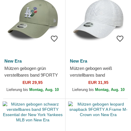
New Era
New Era
Mützen gebogen grün
Mützen gebogen weiß
verstellbares band 9FORTY
verstellbares band
Floral Icon der Los Angeles
9TWENTY Broderie der New
EUR 29,95
EUR 31,95
Dodgers MLB von New Era
York Yankees MLB von New
Lieferung bis
Montag, Aug. 10
Lieferung bis
Montag, Aug. 10
Era