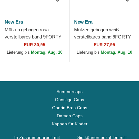
New Era
New Era
Mützen gebogen rosa
Mützen gebogen weiß
verstellbares band 9FORTY
verstellbares band 9FORTY
Mini Cord der Los Angeles
Floral Infill der New York
EUR 30,95
EUR 27,95
Dodgers MLB von New Era
Yankees MLB von New Era
Lieferung bis
Montag, Aug. 10
Lieferung bis
Montag, Aug. 10
Sommercaps
Günstige Caps
Goorin Bros Caps
Damen Caps
Kappen für Kinder
In Zusammenarbeit mit
Sie können bezahlen mit: