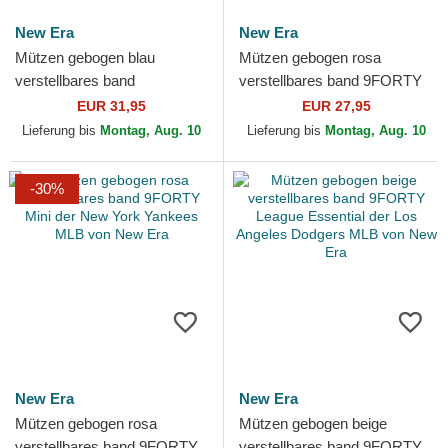
New Era
New Era
Mützen gebogen blau
Mützen gebogen rosa
verstellbares band
verstellbares band 9FORTY
9TWENTY Denim Stitch der
Metallic der New York
EUR 31,95
EUR 27,95
New York Yankees MLB von
Yankees MLB von New Era
Lieferung bis
Montag, Aug. 10
Lieferung bis
Montag, Aug. 10
New Era
-30%
New Era
New Era
Mützen gebogen rosa
Mützen gebogen beige
verstellbares band 9FORTY
verstellbares band 9FORTY