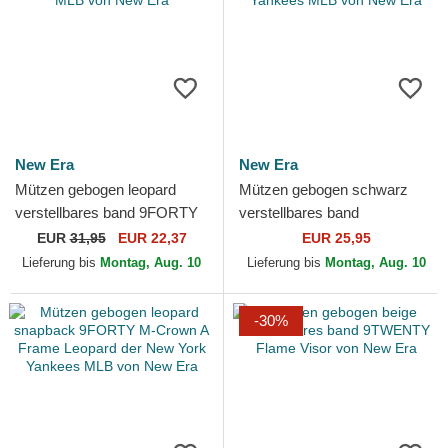
New Era
New Era
Mützen gebogen leopard
Mützen gebogen schwarz
verstellbares band 9FORTY
verstellbares band
Midi der New York Yankees
9TWENTY League Essential
EUR
31,95
EUR 22,37
EUR 25,95
MLB von New Era
der New York Yankees MLB
Lieferung bis
Montag, Aug. 10
Lieferung bis
Montag, Aug. 10
von...
-30%