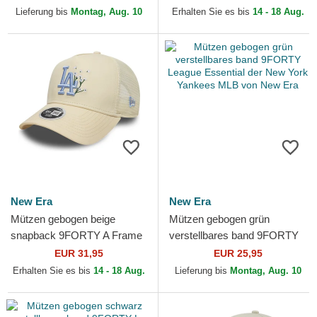
York Yankees MLB von New
Midi der New York Yankees
Lieferung bis
Montag, Aug. 10
Erhalten Sie es bis
14 - 18 Aug.
Era
MLB von...
New Era
New Era
Mützen gebogen beige
Mützen gebogen grün
snapback 9FORTY A Frame
verstellbares band 9FORTY
Floral der Los Angeles
League Essential der New
EUR 31,95
EUR 25,95
Dodgers MLB von New Era
York Yankees MLB von New
Erhalten Sie es bis
14 - 18 Aug.
Lieferung bis
Montag, Aug. 10
Era