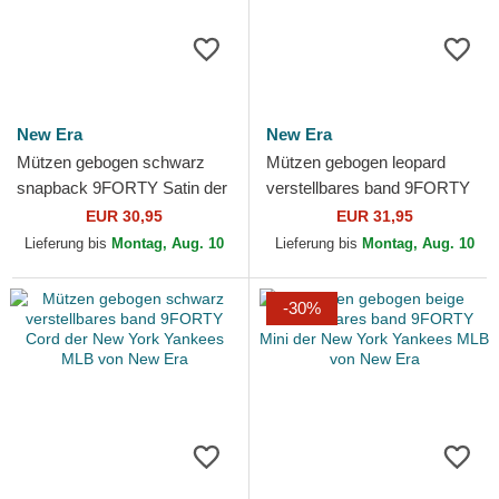
New Era
New Era
Mützen gebogen schwarz
Mützen gebogen leopard
snapback 9FORTY Satin der
verstellbares band 9FORTY
New York Yankees MLB von
Leopard Cosy der Los
EUR 30,95
EUR 31,95
New Era
Angeles Dodgers MLB von
Lieferung bis
Montag, Aug. 10
Lieferung bis
Montag, Aug. 10
New...
-30%