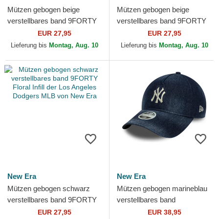
Mützen gebogen beige
Mützen gebogen beige
verstellbares band 9FORTY
verstellbares band 9FORTY
Metallic der New York
Flower Icon der Los Angeles
EUR 27,95
EUR 27,95
Yankees MLB von New Era
Dodgers MLB von New Era
Lieferung bis
Montag, Aug. 10
Lieferung bis
Montag, Aug. 10
New Era
New Era
Mützen gebogen schwarz
Mützen gebogen marineblau
verstellbares band 9FORTY
verstellbares band
Floral Infill der Los Angeles
9TWENTY A Frame Denim
EUR 27,95
EUR 38,95