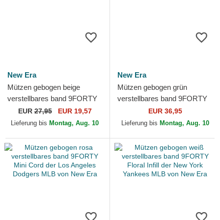
New Era
New Era
Mützen gebogen beige
Mützen gebogen grün
verstellbares band 9FORTY
verstellbares band 9FORTY
Jersey der New York
Bow Back Satin der New
EUR
27,95
EUR 19,57
EUR 36,95
Yankees MLB von New Era
York Yankees MLB von New
Lieferung bis
Montag, Aug. 10
Lieferung bis
Montag, Aug. 10
Era