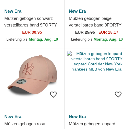
New Era
New Era
Mützen gebogen schwarz
Mützen gebogen beige
verstellbares band 9FORTY
verstellbares band 9FORTY
Cord der New York Yankees
Mini der New York Yankees
EUR 30,95
EUR
25,95
EUR 18,17
MLB von New Era
MLB von New Era
Lieferung bis
Montag, Aug. 10
Lieferung bis
Montag, Aug. 10
New Era
New Era
Mützen gebogen rosa
Mützen gebogen leopard