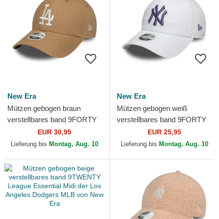
New Era
New Era
Mützen gebogen braun
Mützen gebogen weiß
verstellbares band 9FORTY
verstellbares band 9FORTY
Linen der Los Angeles
League Essential der New
EUR 30,95
EUR 25,95
Dodgers MLB von New Era
York Yankees MLB von New
Lieferung bis
Montag, Aug. 10
Lieferung bis
Montag, Aug. 10
Era