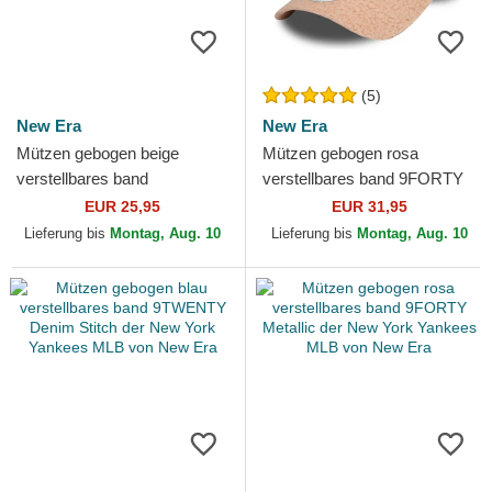
(5)
New Era
New Era
Mützen gebogen beige
Mützen gebogen rosa
verstellbares band
verstellbares band 9FORTY
9TWENTY League Essential
Borg der New York Yankees
EUR 25,95
EUR 31,95
Midi der Los Angeles
MLB von New Era
Lieferung bis
Montag, Aug. 10
Lieferung bis
Montag, Aug. 10
Dodgers MLB...