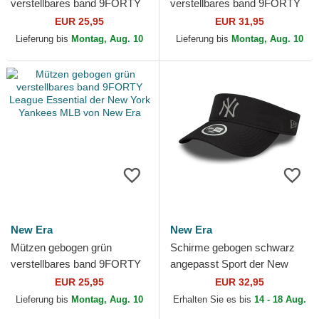
verstellbares band 9FORTY
verstellbares band 9FORTY
League Essential der New
Leopard Cord der New York
EUR 25,95
EUR 31,95
York Yankees MLB von New
Yankees MLB von New Era
Lieferung bis
Montag, Aug. 10
Lieferung bis
Montag, Aug. 10
Era
New Era
New Era
Mützen gebogen grün
Schirme gebogen schwarz
verstellbares band 9FORTY
angepasst Sport der New
League Essential der New
York Yankees MLB von New
EUR 25,95
EUR 32,95
York Yankees MLB von New
Era
Lieferung bis
Montag, Aug. 10
Erhalten Sie es bis
14 - 18 Aug.
Era