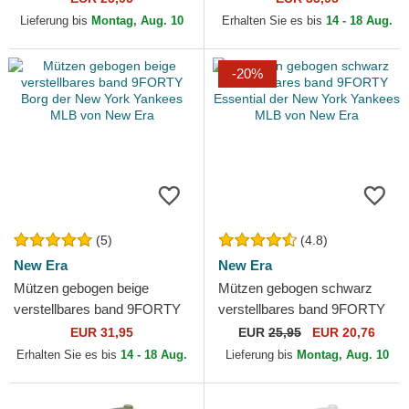
York Yankees MLB von New
MLB von New Era
Lieferung bis
Montag, Aug. 10
Erhalten Sie es bis
14 - 18 Aug.
Era
-20%
(5)
(4.8)
New Era
New Era
Mützen gebogen beige
Mützen gebogen schwarz
verstellbares band 9FORTY
verstellbares band 9FORTY
Borg der New York Yankees
Essential der New York
EUR 31,95
EUR
25,95
EUR 20,76
MLB von New Era
Yankees MLB von New Era
Erhalten Sie es bis
14 - 18 Aug.
Lieferung bis
Montag, Aug. 10