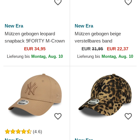
New Era
New Era
Mützen gebogen leopard
Mützen gebogen beige
snapback 9FORTY M-Crown
verstellbares band
A Frame Leopard der New
9TWENTY Flame Visor von
EUR 34,95
EUR
31,95
EUR 22,37
York Yankees MLB von New
New Era
Lieferung bis
Montag, Aug. 10
Lieferung bis
Montag, Aug. 10
Era
(4.6)