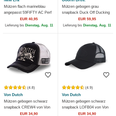
Mützen flach marineblau
Mützen gebogen grau
angepasst 59FIFTY AC Perf
snapback Duck Off Ducking
der New York Yankees MLB
Autocorrect Happy Thoughts
EUR 40,95
EUR 59,95
von New Era
The Farm Goorin Bros.
Lieferung bis
Dienstag, Aug. 11
Lieferung bis
Dienstag, Aug. 11
(4.8)
(4.9)
Von Dutch
Von Dutch
Mützen gebogen schwarz
Mützen gebogen schwarz
snapback CREW4 von Von
snapback LOFB04 von Von
Dutch
Dutch
EUR 34,90
EUR 34,90