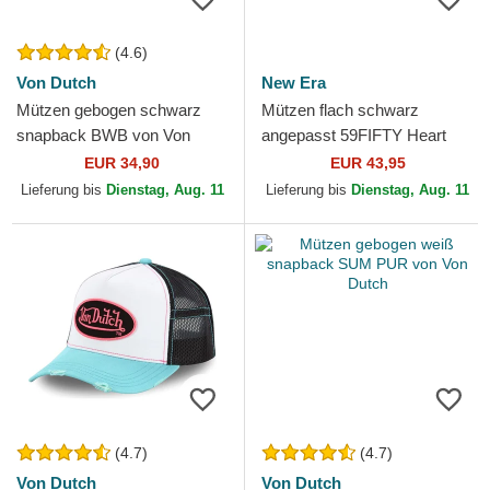
(4.6)
Von Dutch
New Era
Mützen gebogen schwarz
Mützen flach schwarz
snapback BWB von Von
angepasst 59FIFTY Heart
Dutch
Icon der Atlanta Braves MLB
EUR 34,90
EUR 43,95
von New Era
Lieferung bis
Dienstag, Aug. 11
Lieferung bis
Dienstag, Aug. 11
(4.7)
(4.7)
Von Dutch
Von Dutch