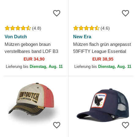
(4.8)
(4.6)
Von Dutch
New Era
Mützen gebogen braun
Mützen flach grün angepasst
verstellbares band LOF B3
59FIFTY League Essential
von Von Dutch
der New York Yankees MLB
EUR 34,90
EUR 38,95
von New Era
Lieferung bis
Dienstag, Aug. 11
Lieferung bis
Dienstag, Aug. 11