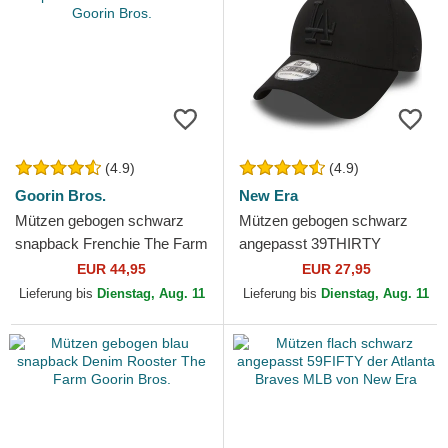
(4.9)
(4.9)
Goorin Bros.
New Era
Mützen gebogen schwarz
Mützen gebogen schwarz
snapback Frenchie The Farm
angepasst 39THIRTY
Goorin Bros.
Essential der Los Angeles
EUR 44,95
EUR 27,95
Dodgers MLB von New Era
Lieferung bis
Dienstag, Aug. 11
Lieferung bis
Dienstag, Aug. 11