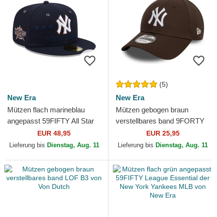
(5)
New Era
New Era
Mützen flach marineblau
Mützen gebogen braun
angepasst 59FIFTY All Star
verstellbares band 9FORTY
Game der New York
League Essential der New
EUR 48,95
EUR 25,95
Yankees MLB von New Era
York Yankees MLB von New
Lieferung bis
Dienstag, Aug. 11
Lieferung bis
Dienstag, Aug. 11
Era