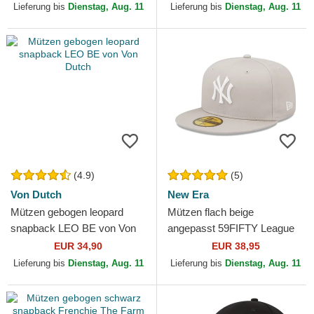
Yankees MLB von New Era
Lieferung bis
Dienstag, Aug. 11
Lieferung bis
Dienstag, Aug. 11
(4.9)
(5)
Von Dutch
New Era
Mützen gebogen leopard
Mützen flach beige
snapback LEO BE von Von
angepasst 59FIFTY League
Dutch
Essential der New York
EUR 34,90
EUR 38,95
Yankees MLB von New Era
Lieferung bis
Dienstag, Aug. 11
Lieferung bis
Dienstag, Aug. 11