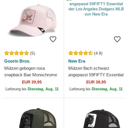
(5)
(4.8)
Goorin Bros.
New Era
Mützen gebogen rosa
Mützen flach schwarz
snapback Bae Monochrome
angepasst 59FIFTY Essential
The Farm Goorin Bros.
der Los Angeles Dodgers
EUR 39,95
EUR 38,95
MLB von New Era
Lieferung bis
Dienstag, Aug. 11
Lieferung bis
Dienstag, Aug. 11