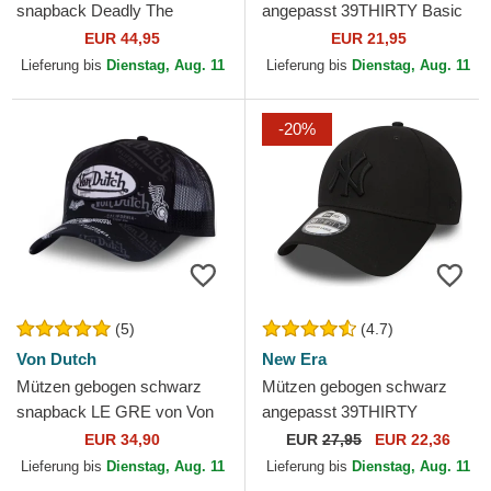
snapback Deadly The
angepasst 39THIRTY Basic
Deadliest Scorpion The Farm
Flag von New Era
EUR 44,95
EUR 21,95
Goorin Bros.
Lieferung bis
Dienstag, Aug. 11
Lieferung bis
Dienstag, Aug. 11
-20%
(5)
(4.7)
Von Dutch
New Era
Mützen gebogen schwarz
Mützen gebogen schwarz
snapback LE GRE von Von
angepasst 39THIRTY
Dutch
Classic der New York
EUR 34,90
EUR
27,95
EUR 22,36
Yankees MLB von New Era
Lieferung bis
Dienstag, Aug. 11
Lieferung bis
Dienstag, Aug. 11