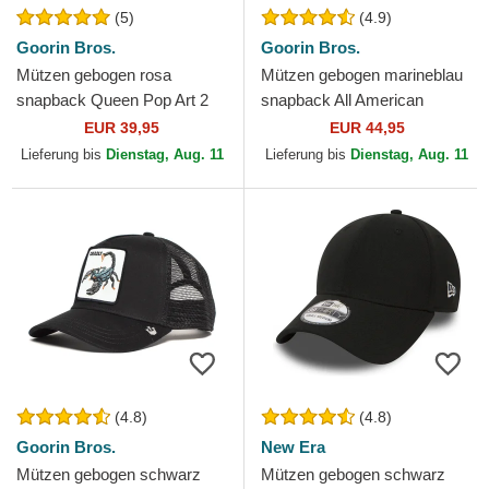
(5)
(4.9)
Goorin Bros.
Goorin Bros.
Mützen gebogen rosa
Mützen gebogen marineblau
snapback Queen Pop Art 2
snapback All American
The Farm Goorin Bros.
Rooster The Farm Goorin
EUR 39,95
EUR 44,95
Bros.
Lieferung bis
Dienstag, Aug. 11
Lieferung bis
Dienstag, Aug. 11
(4.8)
(4.8)
Goorin Bros.
New Era
Mützen gebogen schwarz
Mützen gebogen schwarz