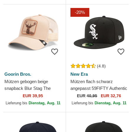
-20%
(4.8)
Goorin Bros.
New Era
Mützen gebogen beige
Mützen flach schwarz
snapback Blur Stag The
angepasst 59FIFTY Authentic
Farm Goorin Bros.
On Field Game der Chicago
EUR 39,95
EUR
40,95
EUR 32,76
White Sox MLB von New Era
Lieferung bis
Dienstag, Aug. 11
Lieferung bis
Dienstag, Aug. 11