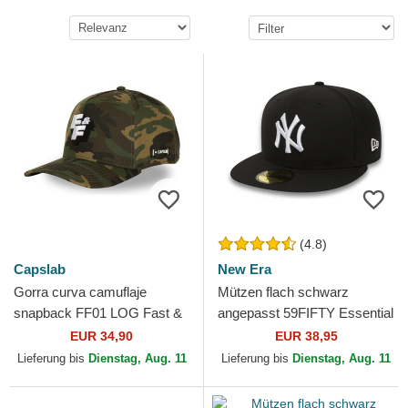
(4.8)
Capslab
New Era
Gorra curva camuflaje
Mützen flach schwarz
snapback FF01 LOG Fast &
angepasst 59FIFTY Essential
Furious de Capslab
der New York Yankees MLB
EUR 34,90
EUR 38,95
von New Era
Lieferung bis
Dienstag, Aug. 11
Lieferung bis
Dienstag, Aug. 11