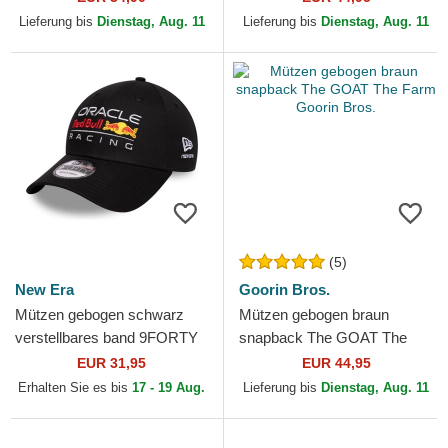
Lieferung bis
Dienstag, Aug. 11
Lieferung bis
Dienstag, Aug. 11
(5)
New Era
Goorin Bros.
Mützen gebogen schwarz
Mützen gebogen braun
verstellbares band 9FORTY
snapback The GOAT The
Core der Red Bull Racing
Farm Goorin Bros.
EUR 31,95
EUR 44,95
Formula 1 von New Era
Erhalten Sie es bis
17 - 19 Aug.
Lieferung bis
Dienstag, Aug. 11