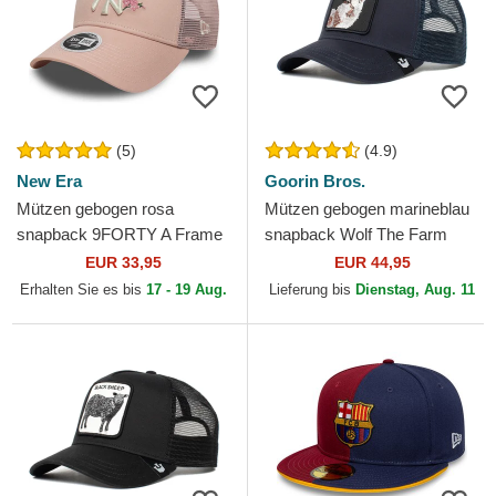
(5)
(4.9)
New Era
Goorin Bros.
Mützen gebogen rosa
Mützen gebogen marineblau
snapback 9FORTY A Frame
snapback Wolf The Farm
Floral der New York Yankees
Goorin Bros.
EUR 33,95
EUR 44,95
MLB von New Era
Erhalten Sie es bis
17 - 19 Aug.
Lieferung bis
Dienstag, Aug. 11