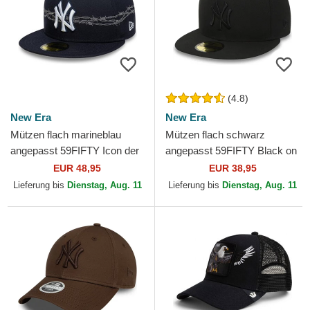
(4.8)
New Era
New Era
Mützen flach marineblau
Mützen flach schwarz
angepasst 59FIFTY Icon der
angepasst 59FIFTY Black on
New York Yankees MLB von
Black der New York Yankees
EUR 48,95
EUR 38,95
New Era
MLB von New Era
Lieferung bis
Dienstag, Aug. 11
Lieferung bis
Dienstag, Aug. 11