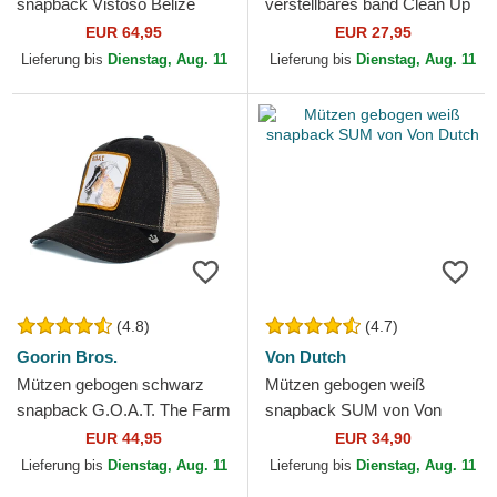
snapback Vistoso Belize
verstellbares band Clean Up
Toucan The Farm Goorin
Dog Base Runner Icon von
EUR 64,95
EUR 27,95
Bros.
47 Brand
Lieferung bis
Dienstag, Aug. 11
Lieferung bis
Dienstag, Aug. 11
(4.8)
(4.7)
Goorin Bros.
Von Dutch
Mützen gebogen schwarz
Mützen gebogen weiß
snapback G.O.A.T. The Farm
snapback SUM von Von
Goorin Bros.
Dutch
EUR 44,95
EUR 34,90
Lieferung bis
Dienstag, Aug. 11
Lieferung bis
Dienstag, Aug. 11