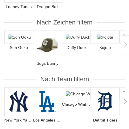
Looney Tunes
Dragon Ball
Nach Zeichen filtern
Son Goku
Duffy Duck
Kojote
S
Bugs Bunny
Nach Team filtern
Chicago White Sox
Atla
New York Yankees
Los Angeles Dodgers
Detroit Tigers