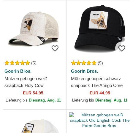
(5)
(5)
Goorin Bros.
Goorin Bros.
Mützen gebogen weiß
Mützen gebogen schwarz
snapback Holy Cow
snapback The Amigo Core
Religulous The Farm Goorin
Combo The Farm Goorin
EUR 54,95
EUR 44,95
Bros.
Bros.
Lieferung bis
Dienstag, Aug. 11
Lieferung bis
Dienstag, Aug. 11