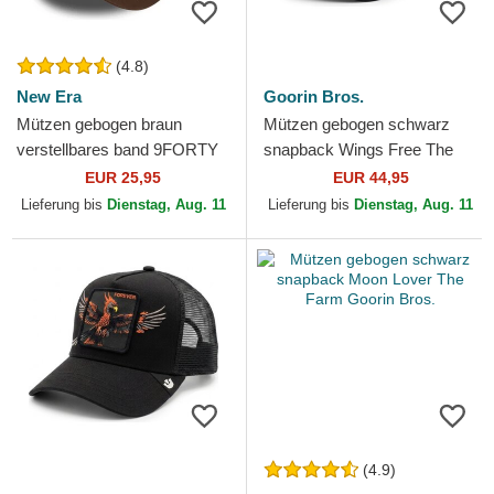
(4.8)
New Era
Goorin Bros.
Mützen gebogen braun
Mützen gebogen schwarz
verstellbares band 9FORTY
snapback Wings Free The
League Essential der New
Farm Goorin Bros.
EUR 25,95
EUR 44,95
York Yankees MLB von New
Lieferung bis
Dienstag, Aug. 11
Lieferung bis
Dienstag, Aug. 11
Era
(4.9)