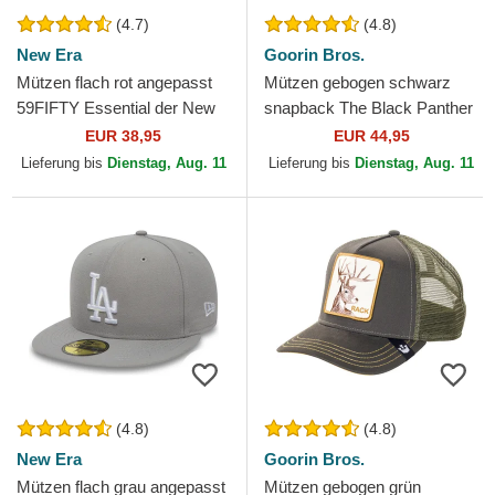
(4.7)
(4.8)
New Era
Goorin Bros.
Mützen flach rot angepasst
Mützen gebogen schwarz
59FIFTY Essential der New
snapback The Black Panther
York Yankees MLB von New
Core Combo The Farm
EUR 38,95
EUR 44,95
Era
Goorin Bros.
Lieferung bis
Dienstag, Aug. 11
Lieferung bis
Dienstag, Aug. 11
(4.8)
(4.8)
New Era
Goorin Bros.
Mützen flach grau angepasst
Mützen gebogen grün