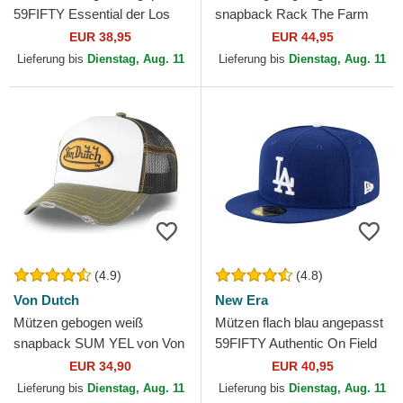
59FIFTY Essential der Los
snapback Rack The Farm
Angeles Dodgers MLB von
Goorin Bros.
EUR 38,95
EUR 44,95
New Era
Lieferung bis
Dienstag, Aug. 11
Lieferung bis
Dienstag, Aug. 11
(4.9)
(4.8)
Von Dutch
New Era
Mützen gebogen weiß
Mützen flach blau angepasst
snapback SUM YEL von Von
59FIFTY Authentic On Field
Dutch
Game der Los Angeles
EUR 34,90
EUR 40,95
Dodgers MLB von New Era
Lieferung bis
Dienstag, Aug. 11
Lieferung bis
Dienstag, Aug. 11