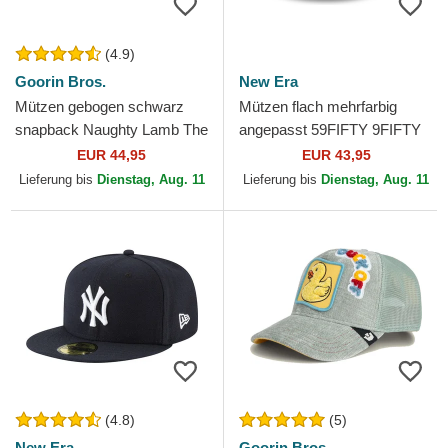
(4.9)
Goorin Bros.
New Era
Mützen gebogen schwarz
Mützen flach mehrfarbig
snapback Naughty Lamb The
angepasst 59FIFTY 9FIFTY
Farm Goorin Bros.
Poly der FC Barcelona
EUR 44,95
EUR 43,95
LALIGA von New Era
Lieferung bis
Dienstag, Aug. 11
Lieferung bis
Dienstag, Aug. 11
(4.8)
(5)
New Era
Goorin Bros.