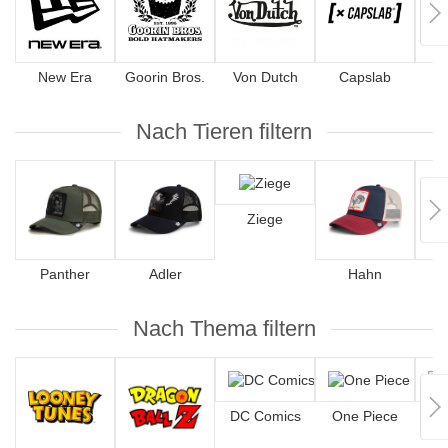
New Era
Goorin Bros.
Von Dutch
Capslab
4
Nach Tieren filtern
Ziege
Panther
Adler
Hahn
Nach Thema filtern
DC Comics
One Piece
Hip