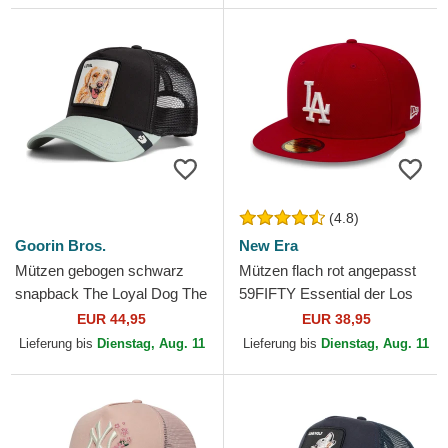
(4.8)
Goorin Bros.
New Era
Mützen gebogen schwarz
Mützen flach rot angepasst
snapback The Loyal Dog The
59FIFTY Essential der Los
Farm Goorin Bros.
Angeles Dodgers MLB von
EUR 44,95
EUR 38,95
New Era
Lieferung bis
Dienstag, Aug. 11
Lieferung bis
Dienstag, Aug. 11