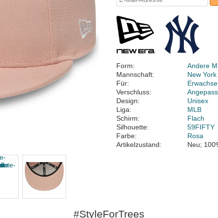
Form:
Andere M
Mannschaft:
New York
Für:
Erwachse
Verschluss:
Angepass
Design:
Unisex
Liga:
MLB
Schirm:
Flach
Silhouette:
59FIFTY
Farbe:
Rosa
Artikelzustand:
Neu; 100
#StyleForTrees