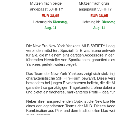
Mützen flach beige
Mützen flach grün
angepasst 59FIFTY
angepasst 59FIFTY
League Essential der
League Essential der
EUR 38,95
EUR 38,95
New York Yankees
New York Yankees
Lieferung bis
Dienstag,
Lieferung bis
Diensta
MLB von New Era
MLB von New Era
Aug. 11
Aug. 11
Die New Era New York Yankees MLB 59FIFTY League Ess
verbinden möchten. Speziell für Erwachsene entworfe
für alle, die mit einem einzigartigen Accessoire in 
führenden Hersteller von Sportkappen, garantiert di
Yankees perfekt widerspiegelt.
Das Team der New York Yankees zeigt sich stolz in je
charakteristische 59FIFTY-Form bewahrt. Diese Versi
besonders bei jungen Erwachsenen beliebt, die die M
garantiert so ganztägigen Tragekomfort, ohne dabei a
und bietet ein flacheres, markanteres Profil – ideal fü
Neben ihrer ansprechenden Optik ist die New Era Ne
eines der legendärsten Teams der MLB. Dieses Accesso
Kombination aus Pink und dem traditionellen blau-weiß