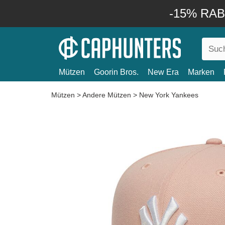
-15% RABA
Mützen
Goorin Bros.
New Era
Marken
Mützen
>
Andere Mützen
>
New York Yankees