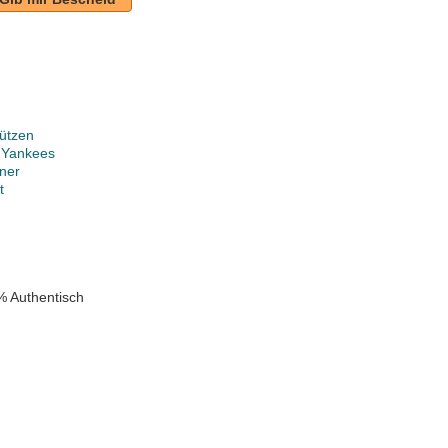
ützen
 Yankees
ner
t
% Authentisch