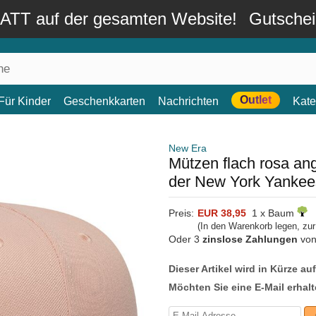
TT auf der gesamten Website!
Gutsche
Outlet
Für Kinder
Geschenkkarten
Nachrichten
Kate
New Era
Mützen flach rosa an
der New York Yanke
Preis:
EUR 38,95
1 x Baum
(In den Warenkorb legen, zu
Oder 3
zinslose Zahlungen
vo
Dieser Artikel wird in Kürze au
Möchten Sie eine E-Mail erhalt