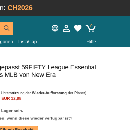
in:
CH2026
0
gorien
InstaCap
Hilfe
gepasst 59FIFTY League Essential
es MLB von New Era
r Unterstützung der
Wieder-Aufforstung
der Planet)
n
EUR 12,98
f Lager sein.
en, wenn diese wieder verfügbar ist?
Gib mir Bescheid