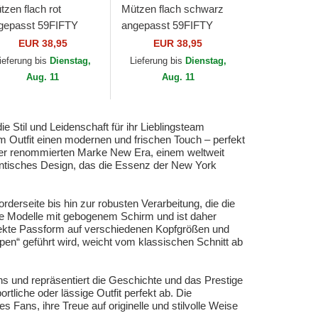
tzen flach rot
Mützen flach schwarz
gepasst 59FIFTY
angepasst 59FIFTY
sential der New York
Essential der New York
EUR 38,95
EUR 38,95
nkees MLB von New
Yankees MLB von New
ieferung bis
Dienstag,
Lieferung bis
Dienstag,
a
Era
Aug. 11
Aug. 11
 Stil und Leidenschaft für ihr Lieblingsteam
m Outfit einen modernen und frischen Touch – perfekt
n der renommierten Marke New Era, einem weltweit
hentisches Design, das die Essenz der New York
derseite bis hin zur robusten Verarbeitung, die die
lle Modelle mit gebogenem Schirm und ist daher
erfekte Passform auf verschiedenen Kopfgrößen und
ppen“ geführt wird, weicht vom klassischen Schnitt ab
 und repräsentiert die Geschichte und das Prestige
liche oder lässige Outfit perfekt ab. Die
 Fans, ihre Treue auf originelle und stilvolle Weise