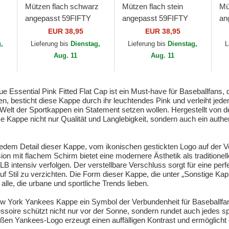
Mützen flach schwarz
Mützen flach stein
Mü
angepasst 59FIFTY
angepasst 59FIFTY
an
League Essential der
Essential der New York
Es
EUR 38,95
EUR 38,95
Los Angeles Dodgers
Yankees MLB von New
Ya
g,
Lieferung bis
Dienstag,
Lieferung bis
Dienstag,
L
MLB von New Era
Era
Er
Aug. 11
Aug. 11
ential Pink Fitted Flat Cap ist ein Must-have für Baseballfans, die
n, besticht diese Kappe durch ihr leuchtendes Pink und verleiht jede
der Welt der Sportkappen ein Statement setzen wollen. Hergestellt vo
ese Kappe nicht nur Qualität und Langlebigkeit, sondern auch ein aut
dem Detail dieser Kappe, vom ikonischen gestickten Logo auf der Vor
on mit flachem Schirm bietet eine modernere Ästhetik als traditione
LB intensiv verfolgen. Der verstellbare Verschluss sorgt für eine p
uf Stil zu verzichten. Die Form dieser Kappe, die unter „Sonstige Ka
r alle, die urbane und sportliche Trends lieben.
w York Yankees Kappe ein Symbol der Verbundenheit für Baseballfans
ire schützt nicht nur vor der Sonne, sondern rundet auch jedes sport
en Yankees-Logo erzeugt einen auffälligen Kontrast und ermöglicht es