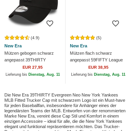
(4.9)
(5)
New Era
New Era
Mützen gebogen schwarz
Mützen flach schwarz
angepasst 39THIRTY
angepasst 59FIFTY League
Essential der Los Angeles
Essential der Los Angeles
EUR 27,95
EUR 38,95
Dodgers MLB von New Era
Dodgers MLB von New Era
Lieferung bis
Dienstag, Aug. 11
Lieferung bis
Dienstag, Aug. 11
Die New Era 39THIRTY Evergreen Neo New York Yankees
MLB Fitted Trucker Cap mit schwarzem Logo ist ein Must-have
für jeden Baseballfan, insbesondere für Anhänger eines der
legendärsten Teams der MLB. Entworfen von der renommierten
Marke New Era, vereint diese Cap Stil und Komfort in einem
einzigen Accessoire – ideal für alle, die die New York Yankees
elegant und funktional repräsentieren möchten. Das Trucker-