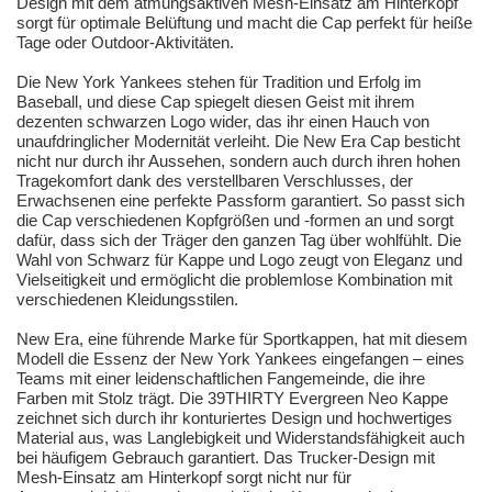
Design mit dem atmungsaktiven Mesh-Einsatz am Hinterkopf
sorgt für optimale Belüftung und macht die Cap perfekt für heiße
Tage oder Outdoor-Aktivitäten.
Die New York Yankees stehen für Tradition und Erfolg im
Baseball, und diese Cap spiegelt diesen Geist mit ihrem
dezenten schwarzen Logo wider, das ihr einen Hauch von
unaufdringlicher Modernität verleiht. Die New Era Cap besticht
nicht nur durch ihr Aussehen, sondern auch durch ihren hohen
Tragekomfort dank des verstellbaren Verschlusses, der
Erwachsenen eine perfekte Passform garantiert. So passt sich
die Cap verschiedenen Kopfgrößen und -formen an und sorgt
dafür, dass sich der Träger den ganzen Tag über wohlfühlt. Die
Wahl von Schwarz für Kappe und Logo zeugt von Eleganz und
Vielseitigkeit und ermöglicht die problemlose Kombination mit
verschiedenen Kleidungsstilen.
New Era, eine führende Marke für Sportkappen, hat mit diesem
Modell die Essenz der New York Yankees eingefangen – eines
Teams mit einer leidenschaftlichen Fangemeinde, die ihre
Farben mit Stolz trägt. Die 39THIRTY Evergreen Neo Kappe
zeichnet sich durch ihr konturiertes Design und hochwertiges
Material aus, was Langlebigkeit und Widerstandsfähigkeit auch
bei häufigem Gebrauch garantiert. Das Trucker-Design mit
Mesh-Einsatz am Hinterkopf sorgt nicht nur für