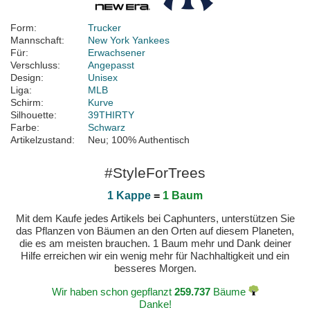
Form:
Trucker
Mannschaft:
New York Yankees
Für:
Erwachsener
Verschluss:
Angepasst
Design:
Unisex
Liga:
MLB
Schirm:
Kurve
Silhouette:
39THIRTY
Farbe:
Schwarz
Artikelzustand:
Neu; 100% Authentisch
#StyleForTrees
1 Kappe
=
1 Baum
Mit dem Kaufe jedes Artikels bei Caphunters, unterstützen Sie
das Pflanzen von Bäumen an den Orten auf diesem Planeten,
die es am meisten brauchen. 1 Baum mehr und Dank deiner
Hilfe erreichen wir ein wenig mehr für Nachhaltigkeit und ein
besseres Morgen.
Wir haben schon gepflanzt
259.737
Bäume
Danke!