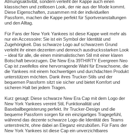
Atmungsaktivität, sondern verleiht der Kappe auch einen
klassischen und zeitlosen Look, der nie aus der Mode kommt.
Diese Eigenschaften, zusammen mit der individuellen
Passform, machen die Kappe perfekt für Sportveranstaltungen
und den Alltag.
Für Fans der New York Yankees ist diese Kappe weit mehr als
nur ein Accessoire: Sie ist ein Symbol der Identität und
Zugehörigkeit. Das schwarze Logo auf schwarzem Grund
verleiht ihr einen dezenten und dennoch ausdrucksstarken Look
– ideal für alle, die einen minimalistischen Stil mit einer klaren
Botschaft bevorzugen. Die New Era 39THIRTY Evergreen Neo
Cap ist zweifellos eine hervorragende Wahl für Erwachsene, die
die Yankees mit einem hochwertigen und durchdachten Produkt
unterstützen möchten. Dank ihres Trucker-Stils und der
bequemen Passform sitzt sie sicher und bietet Komfort und
sicheren Halt bei jedem Tragen.
Kurz gesagt: Diese schwarze New Era Cap mit dem Logo der
New York Yankees vereint Stil, Funktionalität und
Baseballbegeisterung perfekt. Ihr Trucker-Design und die
bequeme Passform sorgen für ein einzigartiges Tragegefühl,
während das dezente schwarze Logo die Identität des Teams
unterstreicht, ohne dabei an Eleganz einzubüßen. Für Fans der
New York Yankees ist diese Cap ein unverzichtbares