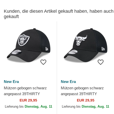
Kunden, die diesen Artikel gekauft haben, haben auch
gekauft
New Era
New Era
Mützen gebogen schwarz
Mützen gebogen schwarz
angepasst 39THIRTY
angepasst 39THIRTY
Evergreen Neo der Las
Evergreen Neo der Chicago
EUR 29,95
EUR 29,95
Vegas Raiders NFL von New
Bulls NBA von New Era
Lieferung bis
Dienstag, Aug. 11
Lieferung bis
Dienstag, Aug. 11
Era