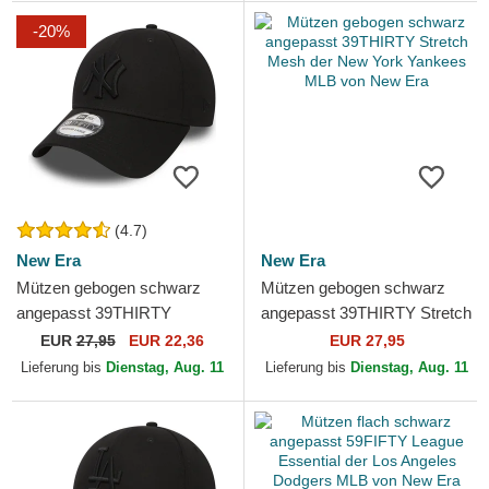
-20%
(4.7)
New Era
New Era
Mützen gebogen schwarz
Mützen gebogen schwarz
angepasst 39THIRTY
angepasst 39THIRTY Stretch
Classic der New York
Mesh der New York Yankees
EUR
27,95
EUR 22,36
EUR 27,95
Yankees MLB von New Era
MLB von New Era
Lieferung bis
Dienstag, Aug. 11
Lieferung bis
Dienstag, Aug. 11