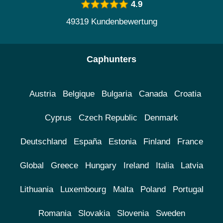
4.9
49319 Kundenbewertung
Caphunters
Austria
Belgique
Bulgaria
Canada
Croatia
Cyprus
Czech Republic
Denmark
Deutschland
España
Estonia
Finland
France
Global
Greece
Hungary
Ireland
Italia
Latvia
Lithuania
Luxembourg
Malta
Poland
Portugal
Romania
Slovakia
Slovenia
Sweden