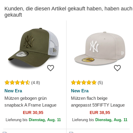
Kunden, die diesen Artikel gekauft haben, haben auch
gekauft
(4.8)
(5)
New Era
New Era
Mützen gebogen grün
Mützen flach beige
snapback A Frame League
angepasst 59FIFTY League
Essential der New York
Essential der New York
EUR 30,95
EUR 38,95
Yankees MLB von New Era
Yankees MLB von New Era
Lieferung bis
Dienstag, Aug. 11
Lieferung bis
Dienstag, Aug. 11