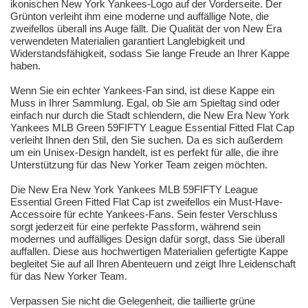
ikonischen New York Yankees-Logo auf der Vorderseite. Der
Grünton verleiht ihm eine moderne und auffällige Note, die
zweifellos überall ins Auge fällt. Die Qualität der von New Era
verwendeten Materialien garantiert Langlebigkeit und
Widerstandsfähigkeit, sodass Sie lange Freude an Ihrer Kappe
haben.
Wenn Sie ein echter Yankees-Fan sind, ist diese Kappe ein
Muss in Ihrer Sammlung. Egal, ob Sie am Spieltag sind oder
einfach nur durch die Stadt schlendern, die New Era New York
Yankees MLB Green 59FIFTY League Essential Fitted Flat Cap
verleiht Ihnen den Stil, den Sie suchen. Da es sich außerdem
um ein Unisex-Design handelt, ist es perfekt für alle, die ihre
Unterstützung für das New Yorker Team zeigen möchten.
Die New Era New York Yankees MLB 59FIFTY League
Essential Green Fitted Flat Cap ist zweifellos ein Must-Have-
Accessoire für echte Yankees-Fans. Sein fester Verschluss
sorgt jederzeit für eine perfekte Passform, während sein
modernes und auffälliges Design dafür sorgt, dass Sie überall
auffallen. Diese aus hochwertigen Materialien gefertigte Kappe
begleitet Sie auf all Ihren Abenteuern und zeigt Ihre Leidenschaft
für das New Yorker Team.
Verpassen Sie nicht die Gelegenheit, die taillierte grüne