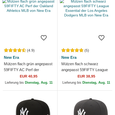
(4.9)
(5)
New Era
New Era
Mützen flach grün angepasst
Mützen flach schwarz
59FIFTY AC Perf der
angepasst 59FIFTY League
Oakland Athletics MLB von
Essential der Los Angeles
EUR 40,95
EUR 38,95
New Era
Dodgers MLB von New Era
Lieferung bis
Dienstag, Aug. 11
Lieferung bis
Dienstag, Aug. 11