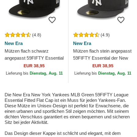
(4.8)
(4.9)
New Era
New Era
Mützen flach schwarz
Mützen flach stein angepasst
angepasst 59FIFTY Essential
59FIFTY Essential der New
der New York Yankees MLB
York Yankees MLB von New
EUR 38,95
EUR 38,95
von New Era
Era
Lieferung bis
Dienstag, Aug. 11
Lieferung bis
Dienstag, Aug. 11
Die New Era New York Yankees MLB Green 59FIFTY League
Essential Fitted Flat Cap ist ein Muss für jeden Yankees-Fan.
Diese Mütze im Unisex-Design ist perfekt für Erwachsene, die
einen urbanen und sportlichen Stil zeigen möchten. Mit seinem
dichten Verschluss garantiert es einen bequemen und sicheren
Sitz bei jeder Aktivität.
Das Design dieser Kappe ist schlicht und elegant, mit dem