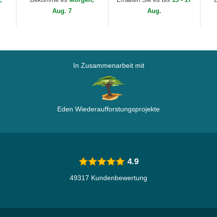
MLB von New Era
New Era
ML
Aug. 7
Aug.
In Zusammenarbeit mit
Eden Wiederaufforstungsprojekte
4.9
49317 Kundenbewertung