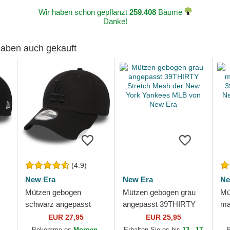
Wir haben schon gepflanzt
259.408
Bäume
Danke!
 haben auch gekauft
(4.9)
New Era
New Era
Ne
Mützen gebogen
Mützen gebogen grau
Mü
schwarz angepasst
angepasst 39THIRTY
ma
der
39THIRTY Essential der
Stretch Mesh der New
39
EUR 27,95
EUR 25,95
Los Angeles Dodgers
York Yankees MLB von
Ne
,
Bekomme es
Morgen,
Erhalten Sie es bis
13 - 17