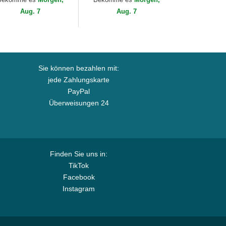
B von New Era
von New Era
Aug. 7
Aug. 7
Sie können bezahlen mit:
jede Zahlungskarte
PayPal
Überweisungen 24
Finden Sie uns in:
TikTok
Facebook
Instagram