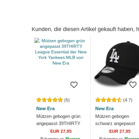
Kunden, die diesen Artikel gekauft haben,
(5)
(4.7)
New Era
New Era
Mützen gebogen grün
Mützen gebogen
angepasst 39THIRTY
schwarz angepasst
League Essential der
39THIRTY Essential 
EUR 27,95
EUR 27,95
New York Yankees
Los Angeles Dodgers
Bekomme es
Morgen,
Bekomme es
Morgen