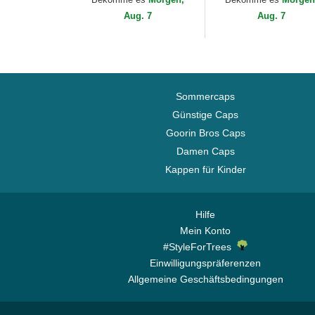
MLB von New Era
MLB von New Era
Aug. 7
Aug. 7
Sommercaps
Günstige Caps
Goorin Bros Caps
Damen Caps
Kappen für Kinder
Hilfe
Mein Konto
#StyleForTrees
Einwilligungspräferenzen
Allgemeine Geschäftsbedingungen