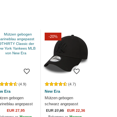
-20%
(4.9)
(4.7)
w Era
New Era
tzen gebogen
Mützen gebogen
rineblau angepasst
schwarz angepasst
THIRTY Classic der
39THIRTY Classic der
EUR 27,95
EUR
27,95
EUR 22,36
w York Yankees
New York Yankees MLB
Bekomme es
Morgen,
Bekomme es
Morgen,