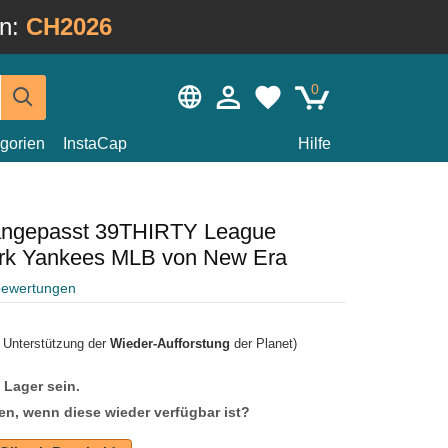
in:
CH2026
0
gorien
InstaCap
Hilfe
 angepasst 39THIRTY League
ork Yankees MLB von New Era
bewertungen
r Unterstützung der
Wieder-Aufforstung
der Planet)
f Lager sein.
en, wenn diese wieder verfügbar ist?