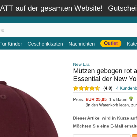
TT auf der gesamten Website!
Gutsche
Outlet
Für Kinder
Geschenkkarten
Nachrichten
Kate
New Era
Mützen gebogen rot
Essential der New Y
(4.8)
4 Kunden
Preis:
EUR 25,95
1 x Baum
(In den Warenkorb legen, zu
Dieser Artikel wird in Kürze au
Möchten Sie eine E-Mail erhalt