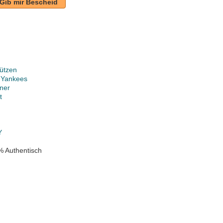
Gib mir Bescheid
ützen
 Yankees
ner
t
Y
% Authentisch