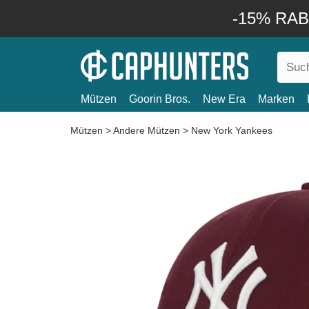
-15% RABA
Mützen
Goorin Bros.
New Era
Marken
Mützen
>
Andere Mützen
>
New York Yankees