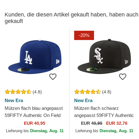
Kunden, die diesen Artikel gekauft haben, haben auch
gekauft
-20%
(4.8)
(4.8)
New Era
New Era
Mützen flach blau angepasst
Mützen flach schwarz
59FIFTY Authentic On Field
angepasst 59FIFTY Authentic
Game der Los Angeles
On Field Game der Chicago
EUR 40,95
EUR
40,95
EUR 32,76
Dodgers MLB von New Era
White Sox MLB von New Era
Lieferung bis
Dienstag, Aug. 11
Lieferung bis
Dienstag, Aug. 11