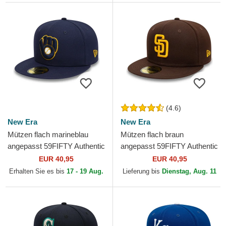
(4.6)
New Era
New Era
Mützen flach marineblau
Mützen flach braun
angepasst 59FIFTY Authentic
angepasst 59FIFTY Authentic
On Field der Milwaukee
On Field der San Diego
EUR 40,95
EUR 40,95
Brewers MLB von New Era
Padres MLB von New Era
Erhalten Sie es bis
17 - 19 Aug.
Lieferung bis
Dienstag, Aug. 11