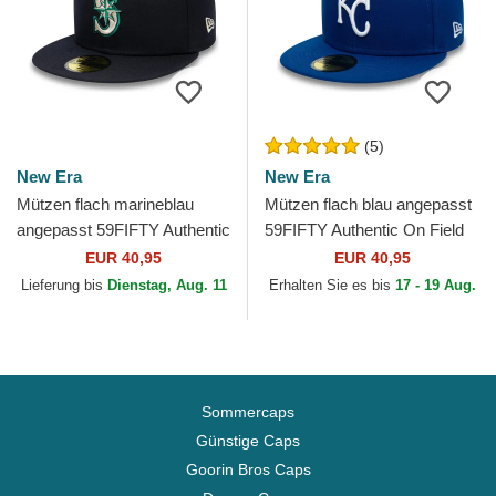
(5)
New Era
New Era
Mützen flach marineblau
Mützen flach blau angepasst
angepasst 59FIFTY Authentic
59FIFTY Authentic On Field
On Field der Seattle Mariners
der Kansas City Royals MLB
EUR 40,95
EUR 40,95
MLB von New Era
von New Era
Lieferung bis
Dienstag, Aug. 11
Erhalten Sie es bis
17 - 19 Aug.
Sommercaps
Günstige Caps
Goorin Bros Caps