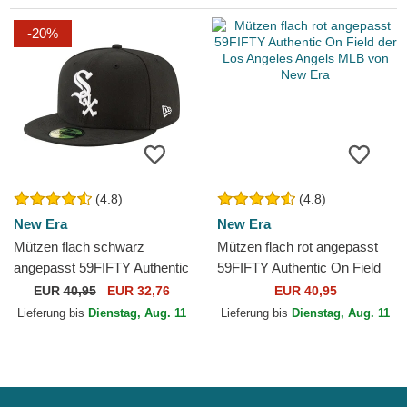
-20%
(4.8)
(4.8)
New Era
New Era
Mützen flach schwarz
Mützen flach rot angepasst
angepasst 59FIFTY Authentic
59FIFTY Authentic On Field
On Field Game der Chicago
der Los Angeles Angels MLB
EUR
40,95
EUR 32,76
EUR 40,95
White Sox MLB von New Era
von New Era
Lieferung bis
Dienstag, Aug. 11
Lieferung bis
Dienstag, Aug. 11