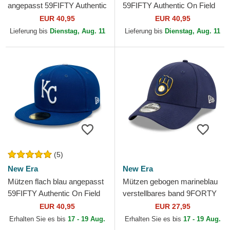
angepasst 59FIFTY Authentic
59FIFTY Authentic On Field
On Field der Seattle Mariners
Game der Los Angeles
EUR 40,95
EUR 40,95
MLB von New Era
Dodgers MLB von New Era
Lieferung bis
Dienstag, Aug. 11
Lieferung bis
Dienstag, Aug. 11
(5)
New Era
New Era
Mützen flach blau angepasst
Mützen gebogen marineblau
59FIFTY Authentic On Field
verstellbares band 9FORTY
der Kansas City Royals MLB
The League der Milwaukee
EUR 40,95
EUR 27,95
von New Era
Brewers MLB von New Era
Erhalten Sie es bis
17 - 19 Aug.
Erhalten Sie es bis
17 - 19 Aug.