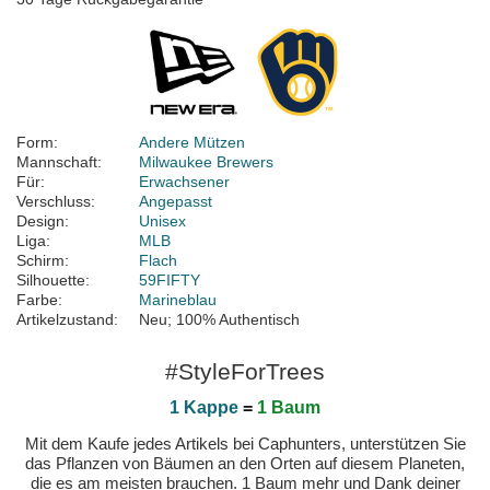
Form:
Andere Mützen
Mannschaft:
Milwaukee Brewers
Für:
Erwachsener
Verschluss:
Angepasst
Design:
Unisex
Liga:
MLB
Schirm:
Flach
Silhouette:
59FIFTY
Farbe:
Marineblau
Artikelzustand:
Neu; 100% Authentisch
#StyleForTrees
1 Kappe
=
1 Baum
Mit dem Kaufe jedes Artikels bei Caphunters, unterstützen Sie
das Pflanzen von Bäumen an den Orten auf diesem Planeten,
die es am meisten brauchen. 1 Baum mehr und Dank deiner