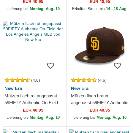
Game der Los Angeles
On Field der Milwaukee
EUR 40,95
EUR 40,95
Dodgers MLB von New Era
Brewers MLB von New Era
Lieferung bis
Montag, Aug. 10
Erhalten Sie es bis
14 - 18 Aug.
(4.8)
(4.6)
New Era
New Era
Mützen flach rot angepasst
Mützen flach braun
59FIFTY Authentic On Field
angepasst 59FIFTY Authentic
der Los Angeles Angels MLB
On Field der San Diego
EUR 40,95
EUR 40,95
von New Era
Padres MLB von New Era
Lieferung bis
Montag, Aug. 10
Lieferung bis
Montag, Aug. 10