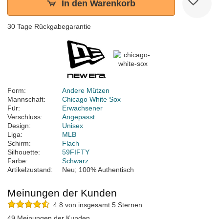
In den Warenkorb
30 Tage Rückgabegarantie
Form:
Andere Mützen
Mannschaft:
Chicago White Sox
Für:
Erwachsener
Verschluss:
Angepasst
Design:
Unisex
Liga:
MLB
Schirm:
Flach
Silhouette:
59FIFTY
Farbe:
Schwarz
Artikelzustand:
Neu; 100% Authentisch
Meinungen der Kunden
4.8 von insgesamt 5 Sternen
49 Meinungen der Kunden