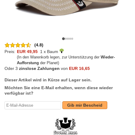
(4.8)
Preis:
EUR 49,95
1 x Baum
(In den Warenkorb legen, zur Unterstützung der
Wieder-
Aufforstung
der Planet)
Oder 3
zinslose Zahlungen
von
EUR 16,65
Dieser Artikel wird in Kürze auf Lager sein.
Möchten Sie eine E-Mail erhalten, wenn diese wieder
verfügbar ist?
Gib mir Bescheid