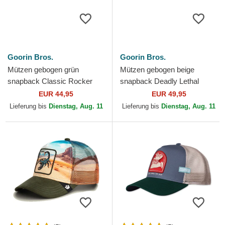
Goorin Bros.
Goorin Bros.
Mützen gebogen grün
Mützen gebogen beige
snapback Classic Rocker
snapback Deadly Lethal
Deadly The Farm Goorin
Linen Rugged Comfort The
EUR 44,95
EUR 49,95
Bros.
Farm Goorin Bros.
Lieferung bis
Dienstag, Aug. 11
Lieferung bis
Dienstag, Aug. 11