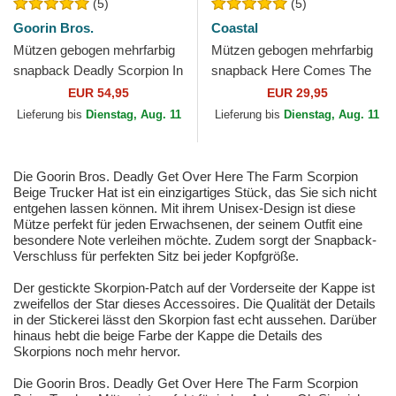
(5)
(5)
Goorin Bros.
Coastal
Mützen gebogen mehrfarbig
Mützen gebogen mehrfarbig
snapback Deadly Scorpion In
snapback Here Comes The
The Element The Farm
Sun HFT von Coastal
EUR 54,95
EUR 29,95
Goorin Bros.
Lieferung bis
Dienstag, Aug. 11
Lieferung bis
Dienstag, Aug. 11
Die Goorin Bros. Deadly Get Over Here The Farm Scorpion
Beige Trucker Hat ist ein einzigartiges Stück, das Sie sich nicht
entgehen lassen können. Mit ihrem Unisex-Design ist diese
Mütze perfekt für jeden Erwachsenen, der seinem Outfit eine
besondere Note verleihen möchte. Zudem sorgt der Snapback-
Verschluss für perfekten Sitz bei jeder Kopfgröße.
Der gestickte Skorpion-Patch auf der Vorderseite der Kappe ist
zweifellos der Star dieses Accessoires. Die Qualität der Details
in der Stickerei lässt den Skorpion fast echt aussehen. Darüber
hinaus hebt die beige Farbe der Kappe die Details des
Skorpions noch mehr hervor.
Die Goorin Bros. Deadly Get Over Here The Farm Scorpion