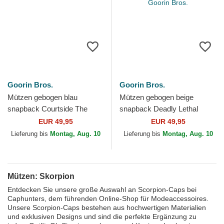
Goorin Bros.
Goorin Bros.
Mützen gebogen blau
Mützen gebogen beige
snapback Courtside The
snapback Deadly Lethal
Farm Goorin Bros.
Linen Rugged Comfort The
EUR 49,95
EUR 49,95
Farm Goorin Bros.
Lieferung bis
Montag, Aug. 10
Lieferung bis
Montag, Aug. 10
Mützen: Skorpion
Entdecken Sie unsere große Auswahl an Scorpion-Caps bei
Caphunters, dem führenden Online-Shop für Modeaccessoires.
Unsere Scorpion-Caps bestehen aus hochwertigen Materialien
und exklusiven Designs und sind die perfekte Ergänzung zu