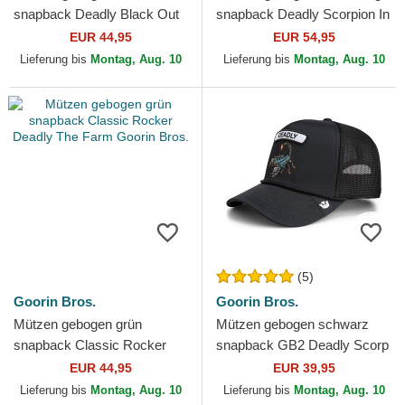
snapback Deadly Black Out
snapback Deadly Scorpion In
Scorpion Metallic The Farm
The Element The Farm
EUR 44,95
EUR 54,95
Goorin Bros.
Goorin Bros.
Lieferung bis
Montag, Aug. 10
Lieferung bis
Montag, Aug. 10
(5)
Goorin Bros.
Goorin Bros.
Mützen gebogen grün
Mützen gebogen schwarz
snapback Classic Rocker
snapback GB2 Deadly Scorp
Deadly The Farm Goorin
The Rocker The Farm Goorin
EUR 44,95
EUR 39,95
Bros.
Bros.
Lieferung bis
Montag, Aug. 10
Lieferung bis
Montag, Aug. 10