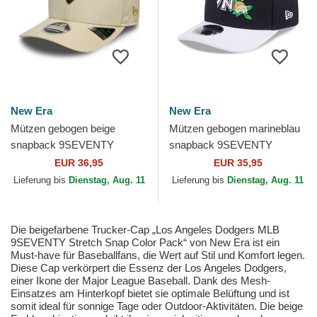
New Era
New Era
Mützen gebogen beige
Mützen gebogen marineblau
snapback 9SEVENTY
snapback 9SEVENTY
Stretch Snap Seasonal der
Stretch Snap Flower der New
EUR 36,95
EUR 35,95
Ducati Motor MotoGP von
York Yankees MLB von New
Lieferung bis
Dienstag, Aug. 11
Lieferung bis
Dienstag, Aug. 11
New Era
Era
Die beigefarbene Trucker-Cap „Los Angeles Dodgers MLB
9SEVENTY Stretch Snap Color Pack“ von New Era ist ein
Must-have für Baseballfans, die Wert auf Stil und Komfort legen.
Diese Cap verkörpert die Essenz der Los Angeles Dodgers,
einer Ikone der Major League Baseball. Dank des Mesh-
Einsatzes am Hinterkopf bietet sie optimale Belüftung und ist
somit ideal für sonnige Tage oder Outdoor-Aktivitäten. Die beige