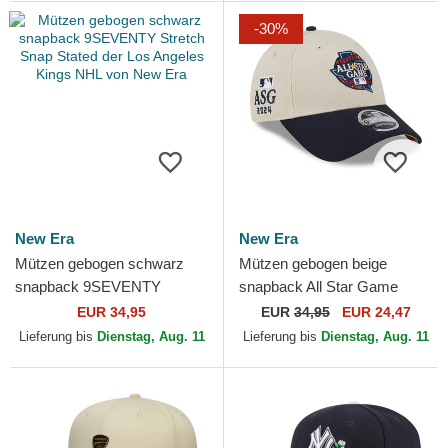
-30%
New Era
New Era
Mützen gebogen schwarz
Mützen gebogen beige
snapback 9SEVENTY
snapback All Star Game
Stretch Snap Stated der Los
9FORTY Stretch Snap Fan
EUR 34,95
EUR
34,95
EUR 24,47
Angeles Kings NHL von New
Pack der MLB von New Era
Lieferung bis
Dienstag, Aug. 11
Lieferung bis
Dienstag, Aug. 11
Era