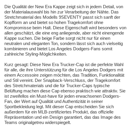
Die Qualität der New Era Kappe zeigt sich in jedem Detail, von
der Materialauswahl bis hin zur Verarbeitung der Nähte. Das
Stretchmaterial des Modells 9SEVENTY passt sich sanft der
Kopfform an und bietet so hohen Tragekomfort ohne
Kompromisse beim Halt. Diese Eigenschaft wird besonders von
allen geschätzt, die eine eng anliegende, aber nicht einengende
Kappe suchen. Die beige Farbe sorgt nicht nur für einen
neutralen und eleganten Ton, sondern lässt sich auch vielseitig
kombinieren und bietet Los Angeles Dodgers-Fans somit
zahlreiche Styling-Möglichkeiten.
Kurz gesagt: Diese New Era Trucker-Cap ist die perfekte Wahl
für alle, die ihre Unterstützung für die Los Angeles Dodgers mit
einem Accessoire zeigen möchten, das Tradition, Funktionalität
und Stil vereint. Der Snapback-Verschluss, der Tragekomfort
des Stretchmaterials und die für Trucker-Caps typische
Belüftung machen diese Cap ebenso praktisch wie attraktiv. Sie
ist zweifellos ein Must-have für jeden erwachsenen Dodgers-
Fan, der Wert auf Qualität und Authentizität in seiner
Sportbekleidung legt. Mit dieser Cap entscheiden Sie sich
außerdem für ein MLB-zertifiziertes Produkt, das offizielle
Repräsentation und ein Design garantiert, das das Image des
Teams originalgetreu widerspiegelt.