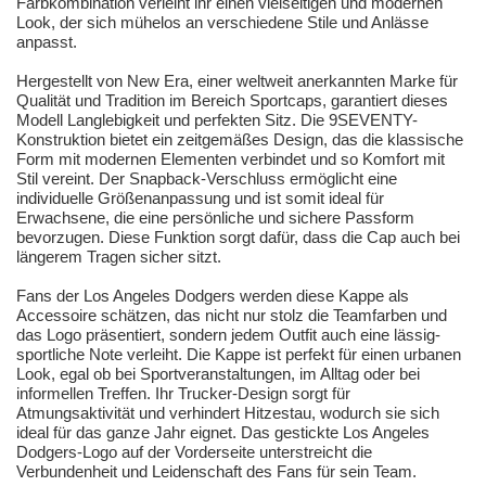
Farbkombination verleiht ihr einen vielseitigen und modernen
Look, der sich mühelos an verschiedene Stile und Anlässe
anpasst.
Hergestellt von New Era, einer weltweit anerkannten Marke für
Qualität und Tradition im Bereich Sportcaps, garantiert dieses
Modell Langlebigkeit und perfekten Sitz. Die 9SEVENTY-
Konstruktion bietet ein zeitgemäßes Design, das die klassische
Form mit modernen Elementen verbindet und so Komfort mit
Stil vereint. Der Snapback-Verschluss ermöglicht eine
individuelle Größenanpassung und ist somit ideal für
Erwachsene, die eine persönliche und sichere Passform
bevorzugen. Diese Funktion sorgt dafür, dass die Cap auch bei
längerem Tragen sicher sitzt.
Fans der Los Angeles Dodgers werden diese Kappe als
Accessoire schätzen, das nicht nur stolz die Teamfarben und
das Logo präsentiert, sondern jedem Outfit auch eine lässig-
sportliche Note verleiht. Die Kappe ist perfekt für einen urbanen
Look, egal ob bei Sportveranstaltungen, im Alltag oder bei
informellen Treffen. Ihr Trucker-Design sorgt für
Atmungsaktivität und verhindert Hitzestau, wodurch sie sich
ideal für das ganze Jahr eignet. Das gestickte Los Angeles
Dodgers-Logo auf der Vorderseite unterstreicht die
Verbundenheit und Leidenschaft des Fans für sein Team.