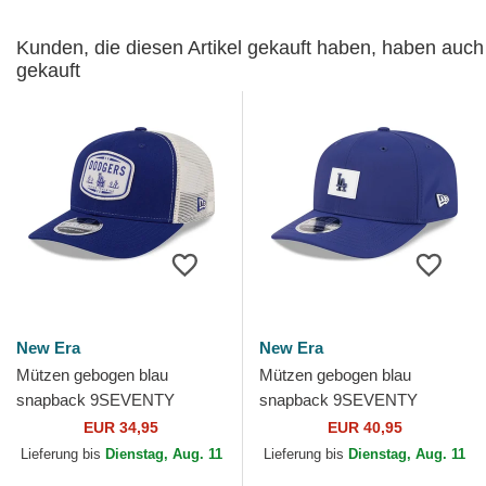
Kunden, die diesen Artikel gekauft haben, haben auch
gekauft
New Era
New Era
Mützen gebogen blau
Mützen gebogen blau
snapback 9SEVENTY
snapback 9SEVENTY
Stretch Snap Patch der Los
Stretch Snap Clubhouse der
EUR 34,95
EUR 40,95
Angeles Dodgers MLB von
Los Angeles Dodgers MLB
Lieferung bis
Dienstag, Aug. 11
Lieferung bis
Dienstag, Aug. 11
New Era
von New Era