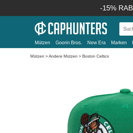
-15% RABA
Mützen
Goorin Bros.
New Era
Marken
Mützen
>
Andere Mützen
>
Boston Celtics