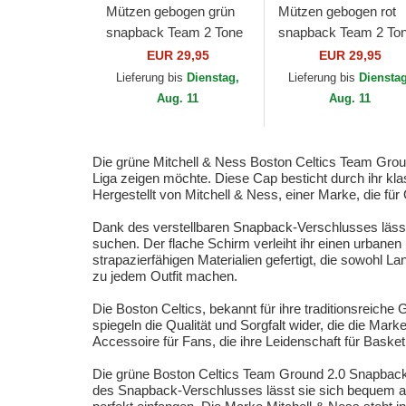
Mützen gebogen grün
Mützen gebogen rot
snapback Team 2 Tone
snapback Team 2 To
2.0 Pro der Boston
2.0 Pro der Chicago
EUR 29,95
EUR 29,95
Celtics NBA von
Bulls NBA von Mitche
Lieferung bis
Dienstag,
Lieferung bis
Diensta
Mitchell & Ness
& Ness
Aug. 11
Aug. 11
Die grüne Mitchell & Ness Boston Celtics Team Grou
Liga zeigen möchte. Diese Cap besticht durch ihr klas
Hergestellt von Mitchell & Ness, einer Marke, die für Q
Dank des verstellbaren Snapback-Verschlusses lässt 
suchen. Der flache Schirm verleiht ihr einen urbanen
strapazierfähigen Materialien gefertigt, die sowohl L
zu jedem Outfit machen.
Die Boston Celtics, bekannt für ihre traditionsreiche
spiegeln die Qualität und Sorgfalt wider, die die Ma
Accessoire für Fans, die ihre Leidenschaft für Baske
Die grüne Boston Celtics Team Ground 2.0 Snapback-
des Snapback-Verschlusses lässt sie sich bequem a