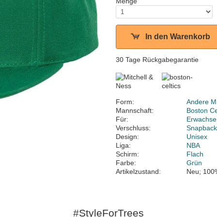
Menge
In den Warenkorb
30 Tage Rückgabegarantie
Form:
Andere M
Mannschaft:
Boston Ce
Für:
Erwachse
Verschluss:
Snapbac
Design:
Unisex
Liga:
NBA
Schirm:
Flach
Farbe:
Grün
Artikelzustand:
Neu; 100
#StyleForTrees