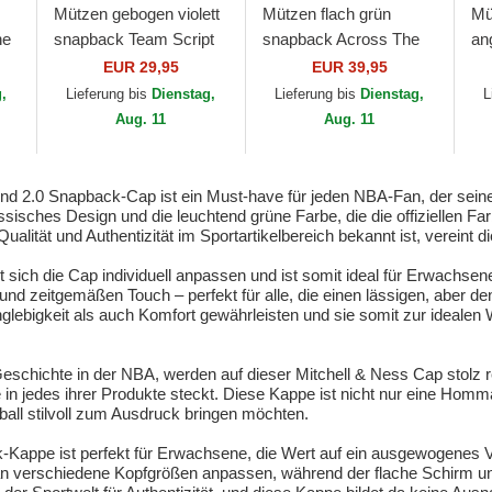
Mützen gebogen violett
Mützen flach grün
Mü
ne
snapback Team Script
snapback Across The
an
2.0 Pro der Los Angeles
Board der Boston
St
EUR 29,95
EUR 39,95
ll
Lakers NBA von
Celtics NBA von
Ce
g,
Lieferung bis
Dienstag,
Lieferung bis
Dienstag,
L
Mitchell & Ness
Mitchell & Ness
Er
Aug. 11
Aug. 11
nd 2.0 Snapback-Cap ist ein Must-have für jeden NBA-Fan, der seine
sisches Design und die leuchtend grüne Farbe, die die offiziellen Far
ualität und Authentizität im Sportartikelbereich bekannt ist, vereint d
sich die Cap individuell anpassen und ist somit ideal für Erwachsene
 und zeitgemäßen Touch – perfekt für alle, die einen lässigen, aber 
anglebigkeit als auch Komfort gewährleisten und sie somit zur idealen
 Geschichte in der NBA, werden auf dieser Mitchell & Ness Cap stolz r
rke in jedes ihrer Produkte steckt. Diese Kappe ist nicht nur eine Ho
tball stilvoll zum Ausdruck bringen möchten.
Kappe ist perfekt für Erwachsene, die Wert auf ein ausgewogenes Ve
n verschiedene Kopfgrößen anpassen, während der flache Schirm u