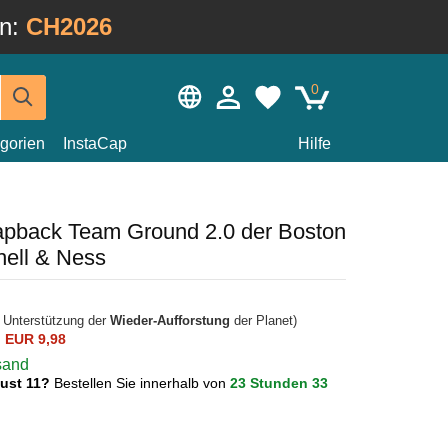
in:
CH2026
0
gorien
InstaCap
Hilfe
napback Team Ground 2.0 der Boston
hell & Ness
r Unterstützung der
Wieder-Aufforstung
der Planet)
n
EUR 9,98
rsand
gust 11?
Bestellen Sie innerhalb von
23 Stunden 33