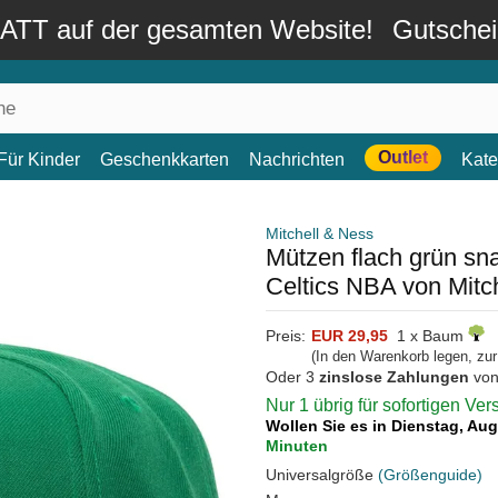
TT auf der gesamten Website!
Gutsche
Outlet
Für Kinder
Geschenkkarten
Nachrichten
Kate
Mitchell & Ness
Mützen flach grün s
Celtics NBA von Mitc
Preis:
EUR 29,95
1 x Baum
(In den Warenkorb legen, zu
Oder 3
zinslose Zahlungen
vo
Nur 1 übrig für sofortigen Ve
Wollen Sie es in Dienstag, Au
Minuten
Universalgröße
(Größenguide)