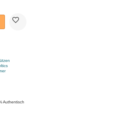
ützen
ltics
ner
k
% Authentisch