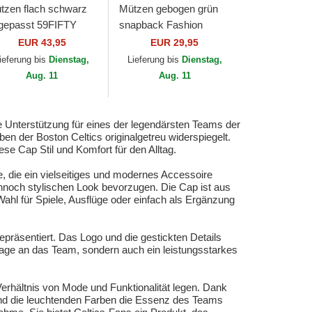
tzen flach schwarz
Mützen gebogen grün
gepasst 59FIFTY
snapback Fashion
atement der Boston
Basic Pro der
EUR 43,95
EUR 29,95
ltics NBA von New
Vancouver Grizzlies
ieferung bis
Dienstag,
Lieferung bis
Dienstag,
a
NBA von Mitchell &
Aug. 11
Aug. 11
Ness
 Unterstützung für eines der legendärsten Teams der
ben der Boston Celtics originalgetreu widerspiegelt.
iese Cap Stil und Komfort für den Alltag.
, die ein vielseitiges und modernes Accessoire
dennoch stylischen Look bevorzugen. Die Cap ist aus
 Wahl für Spiele, Ausflüge oder einfach als Ergänzung
epräsentiert. Das Logo und die gestickten Details
mmage an das Team, sondern auch ein leistungsstarkes
rhältnis von Mode und Funktionalität legen. Dank
nd die leuchtenden Farben die Essenz des Teams