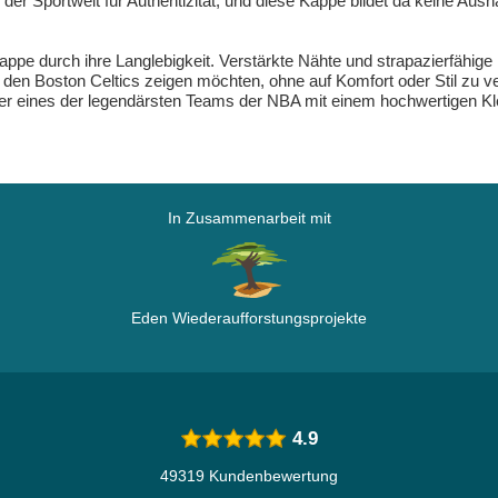
 der Sportwelt für Authentizität, und diese Kappe bildet da keine Aus
e durch ihre Langlebigkeit. Verstärkte Nähte und strapazierfähige M
e zu den Boston Celtics zeigen möchten, ohne auf Komfort oder Stil zu
 der eines der legendärsten Teams der NBA mit einem hochwertigen K
In Zusammenarbeit mit
Eden Wiederaufforstungsprojekte
4.9
49319 Kundenbewertung