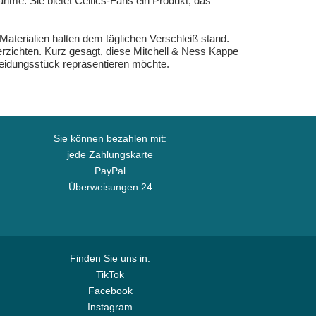
nahme. Sie bietet Celtics-Fans ein Produkt, das
aterialien halten dem täglichen Verschleiß stand.
 verzichten. Kurz gesagt, diese Mitchell & Ness Kappe
leidungsstück repräsentieren möchte.
Sie können bezahlen mit:
jede Zahlungskarte
PayPal
Überweisungen 24
Finden Sie uns in:
TikTok
Facebook
Instagram