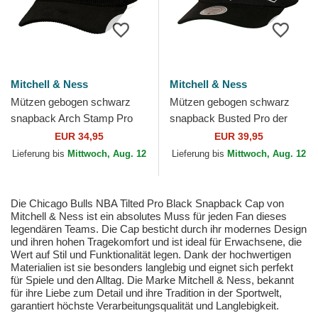
Mitchell & Ness
Mitchell & Ness
Mützen gebogen schwarz
Mützen gebogen schwarz
snapback Arch Stamp Pro
snapback Busted Pro der
der Chicago Blackhawks
Vancouver Grizzlies NBA von
EUR 34,95
EUR 39,95
NHL von Mitchell & Ness
Mitchell & Ness
Lieferung bis
Mittwoch, Aug. 12
Lieferung bis
Mittwoch, Aug. 12
Die Chicago Bulls NBA Tilted Pro Black Snapback Cap von
Mitchell & Ness ist ein absolutes Muss für jeden Fan dieses
legendären Teams. Die Cap besticht durch ihr modernes Design
und ihren hohen Tragekomfort und ist ideal für Erwachsene, die
Wert auf Stil und Funktionalität legen. Dank der hochwertigen
Materialien ist sie besonders langlebig und eignet sich perfekt
für Spiele und den Alltag. Die Marke Mitchell & Ness, bekannt
für ihre Liebe zum Detail und ihre Tradition in der Sportwelt,
garantiert höchste Verarbeitungsqualität und Langlebigkeit.