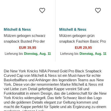
Mitchell & Ness
Mitchell & Ness
Mützen gebogen schwarz
Mützen gebogen grün
snapback Busted Pro der
snapback Fashion Basic Pro
Detroit Red Wings NHL von
der Vancouver Grizzlies NBA
EUR 39,95
EUR 29,95
Mitchell & Ness
von Mitchell & Ness
Lieferung bis
Dienstag, Aug. 11
Lieferung bis
Dienstag, Aug. 11
Die New York Knicks NBA Pinned Gold Pro Black Snapback
Curved Cap von Mitchell & Ness ist ein Must-have für echte
Basketballfans und Anhänger des legendären Teams aus New
York. Diese von der renommierten Marke Mitchell & Ness mit
viel Liebe zum Detail gefertigte Kappe vereint Stil und
Funktionalität in einem Design, das die Leidenschaft für die New
York Knicks widerspiegelt. Das tiefe Schwarz lässt das Logo
und die goldenen Details elegant zur Geltung kommen und
macht die Kappe perfekt für Spiele und als Ergänzung zu einem