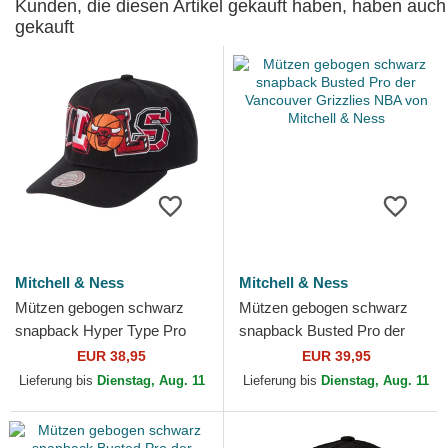
Kunden, die diesen Artikel gekauft haben, haben auch
gekauft
Mitchell & Ness
Mitchell & Ness
Mützen gebogen schwarz
Mützen gebogen schwarz
snapback Hyper Type Pro
snapback Busted Pro der
der Chicago Bulls NBA von
Vancouver Grizzlies NBA von
EUR 38,95
EUR 39,95
Mitchell & Ness
Mitchell & Ness
Lieferung bis
Dienstag, Aug. 11
Lieferung bis
Dienstag, Aug. 11