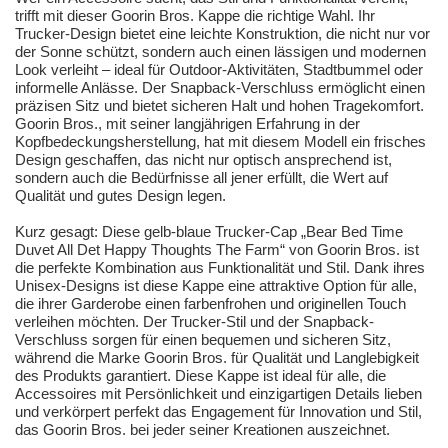
trifft mit dieser Goorin Bros. Kappe die richtige Wahl. Ihr
Trucker-Design bietet eine leichte Konstruktion, die nicht nur vor
der Sonne schützt, sondern auch einen lässigen und modernen
Look verleiht – ideal für Outdoor-Aktivitäten, Stadtbummel oder
informelle Anlässe. Der Snapback-Verschluss ermöglicht einen
präzisen Sitz und bietet sicheren Halt und hohen Tragekomfort.
Goorin Bros., mit seiner langjährigen Erfahrung in der
Kopfbedeckungsherstellung, hat mit diesem Modell ein frisches
Design geschaffen, das nicht nur optisch ansprechend ist,
sondern auch die Bedürfnisse all jener erfüllt, die Wert auf
Qualität und gutes Design legen.
Kurz gesagt: Diese gelb-blaue Trucker-Cap „Bear Bed Time
Duvet All Det Happy Thoughts The Farm“ von Goorin Bros. ist
die perfekte Kombination aus Funktionalität und Stil. Dank ihres
Unisex-Designs ist diese Kappe eine attraktive Option für alle,
die ihrer Garderobe einen farbenfrohen und originellen Touch
verleihen möchten. Der Trucker-Stil und der Snapback-
Verschluss sorgen für einen bequemen und sicheren Sitz,
während die Marke Goorin Bros. für Qualität und Langlebigkeit
des Produkts garantiert. Diese Kappe ist ideal für alle, die
Accessoires mit Persönlichkeit und einzigartigen Details lieben
und verkörpert perfekt das Engagement für Innovation und Stil,
das Goorin Bros. bei jeder seiner Kreationen auszeichnet.