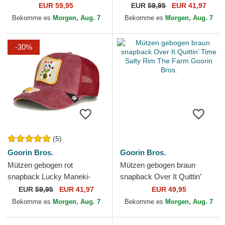
Autocorrect Happy Thoughts
Horse Happy Thoughts The
EUR 59,95
EUR
59,95
EUR 41,97
The Farm Goorin Bros.
Farm Goorin Bros.
Bekomme es
Morgen, Aug. 7
Bekomme es
Morgen, Aug. 7
-30%
(5)
Goorin Bros.
Goorin Bros.
Mützen gebogen rot
Mützen gebogen braun
snapback Lucky Maneki-
snapback Over It Quittin’
Neko Happy Thoughts The
Time Salty Rim The Farm
EUR
59,95
EUR 41,97
EUR 49,95
Farm Goorin Bros.
Goorin Bros.
Bekomme es
Morgen, Aug. 7
Bekomme es
Morgen, Aug. 7