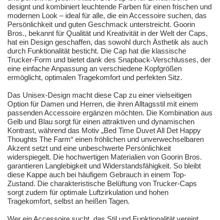
designt und kombiniert leuchtende Farben für einen frischen und
modernen Look – ideal für alle, die ein Accessoire suchen, das
Persönlichkeit und guten Geschmack unterstreicht. Goorin
Bros., bekannt für Qualität und Kreativität in der Welt der Caps,
hat ein Design geschaffen, das sowohl durch Ästhetik als auch
durch Funktionalität besticht. Die Cap hat die klassische
Trucker-Form und bietet dank des Snapback-Verschlusses, der
eine einfache Anpassung an verschiedene Kopfgrößen
ermöglicht, optimalen Tragekomfort und perfekten Sitz.
Das Unisex-Design macht diese Cap zu einer vielseitigen
Option für Damen und Herren, die ihren Alltagsstil mit einem
passenden Accessoire ergänzen möchten. Die Kombination aus
Gelb und Blau sorgt für einen attraktiven und dynamischen
Kontrast, während das Motiv „Bed Time Duvet All Det Happy
Thoughts The Farm“ einen fröhlichen und unverwechselbaren
Akzent setzt und eine unbeschwerte Persönlichkeit
widerspiegelt. Die hochwertigen Materialien von Goorin Bros.
garantieren Langlebigkeit und Widerstandsfähigkeit. So bleibt
diese Kappe auch bei häufigem Gebrauch in einem Top-
Zustand. Die charakteristische Belüftung von Trucker-Caps
sorgt zudem für optimale Luftzirkulation und hohen
Tragekomfort, selbst an heißen Tagen.
Wer ein Accessoire sucht, das Stil und Funktionalität vereint,