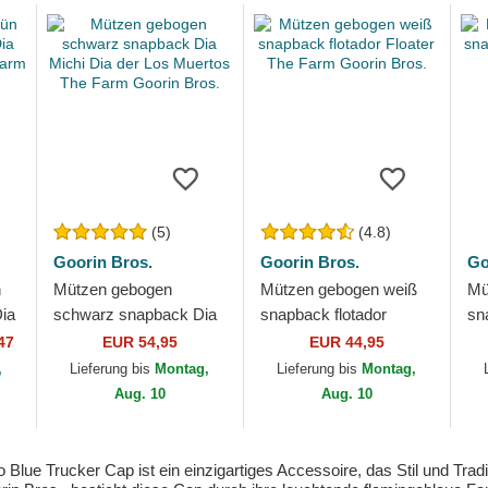
(5)
(4.8)
Goorin Bros.
Goorin Bros.
Go
n
Mützen gebogen
Mützen gebogen weiß
Mü
ia
schwarz snapback Dia
snapback flotador
sn
Michi Dia der Los
Floater The Farm
Th
47
EUR 54,95
EUR 44,95
Muertos The Farm
Goorin Bros.
,
Lieferung bis
Montag,
Lieferung bis
Montag,
Goorin Bros.
Aug. 10
Aug. 10
lue Trucker Cap ist ein einzigartiges Accessoire, das Stil und Trad