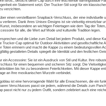
in Bros., besticht diese Cap durch ihre leuchtende flamingoblaue Farb
legenheit ein Statement setzt. Der Trucker-Stil sorgt für ein klassisc
zu verzichten.
 über einen verstellbaren Snapback-Verschluss, der eine individuell
verlieren. Dank ihres Unisex-Designs ist sie vielseitig einsetzbar
nd Kunst, insbesondere an wichtigen Feiertagen wie dem Tag der Tote
cessoire für alle, die Wert auf Mode und kulturelle Tradition legen.
sversprechen und die Liebe zum Detail bei jedem Produkt, und diese 
Trucker-Cap optimal für Outdoor-Aktivitäten und gesellschaftliche A
 Toten erinnern und macht die Kappe zu einem bedeutungsvollen Acces
tig gestalteten Details spiegelt die Identität und den festlichen Geis
 ein Accessoire: Sie ist ein Ausdruck von Stil und Kultur. Ihre robus
chluss für einen bequemen und sicheren Sitz sorgt. Die Vielseitigke
tivitäten bis hin zu besonderen Feierlichkeiten. Mit dieser Kappe ent
age an Ihre mexikanischen Wurzeln verbindet.
goblau ist eine hervorragende Wahl für alle Erwachsenen, die ein fun
baren Verschlusses passt sie jedem, während die Details zum Panch
ap passt nicht nur zu jedem Outfit, sondern zelebriert auch eine rei