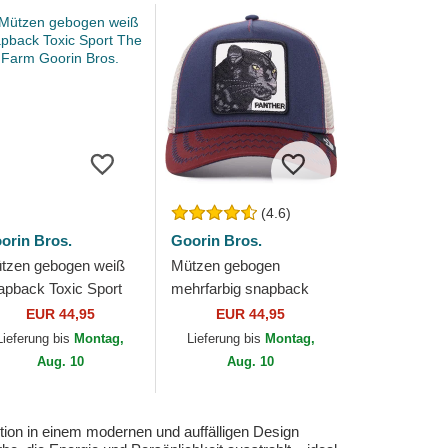
(4.6)
orin Bros.
Goorin Bros.
tzen gebogen weiß
Mützen gebogen
apback Toxic Sport
mehrfarbig snapback
e Farm Goorin Bros.
The Panther The Farm
EUR 44,95
EUR 44,95
Goorin Bros.
Lieferung bis
Montag,
Lieferung bis
Montag,
Aug. 10
Aug. 10
ition in einem modernen und auffälligen Design