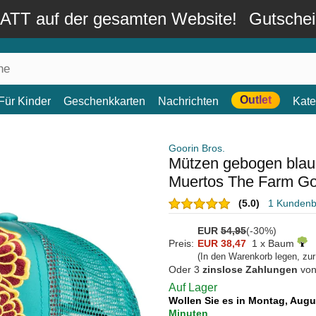
TT auf der gesamten Website!
Gutsche
Outlet
Für Kinder
Geschenkkarten
Nachrichten
Kate
Goorin Bros.
Mützen gebogen blau
Muertos The Farm Go
(5.0)
1 Kunden
EUR
54,95
(-30%)
Preis:
EUR 38,47
1 x Baum
(In den Warenkorb legen, zu
Oder 3
zinslose Zahlungen
vo
Auf Lager
Wollen Sie es in Montag, Aug
Minuten