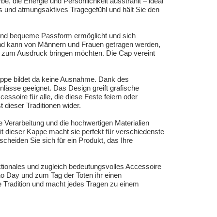
e, die Energie und Persönlichkeit ausstrahlt – ideal
hes und atmungsaktives Tragegefühl und hält Sie den
e und bequeme Passform ermöglicht und sich
 und kann von Männern und Frauen getragen werden,
n, zum Ausdruck bringen möchten. Die Cap vereint
Kappe bildet da keine Ausnahme. Dank des
nlässe geeignet. Das Design greift grafische
soire für alle, die diese Feste feiern oder
t dieser Traditionen wider.
te Verarbeitung und die hochwertigen Materialien
it dieser Kappe macht sie perfekt für verschiedenste
scheiden Sie sich für ein Produkt, das Ihre
ktionales und zugleich bedeutungsvolles Accessoire
o Day und zum Tag der Toten ihr einen
che Tradition und macht jedes Tragen zu einem