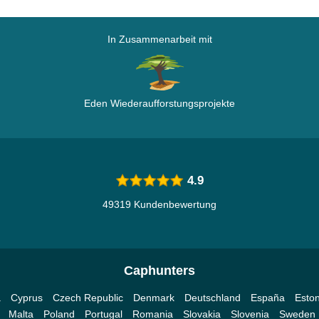
In Zusammenarbeit mit
Eden Wiederaufforstungsprojekte
4.9
49319 Kundenbewertung
Caphunters
a
Cyprus
Czech Republic
Denmark
Deutschland
España
Eston
Malta
Poland
Portugal
Romania
Slovakia
Slovenia
Sweden