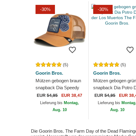
-30%
-30%
(5)
(5)
Goorin Bros.
Goorin Bros.
Mützen gebogen braun
Mützen gebogen grü
snapback Dia Speedy
snapback Dia Potro D
Dia der Los Muertos
der Los Muertos The
EUR
54,95
EUR 38,47
EUR
54,95
EUR 38,
The Farm Goorin Bros.
Farm Goorin Bros.
Lieferung bis
Montag,
Lieferung bis
Montag
Aug. 10
Aug. 10
Die Goorin Bros. The Farm Day of the Dead Flamingo B