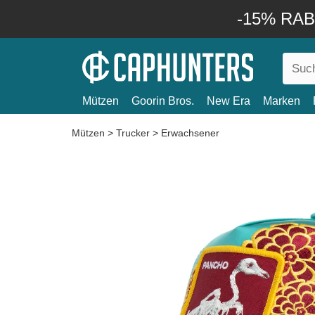
-15% RABA
Mützen
Goorin Bros.
New Era
Marken
Mützen
>
Trucker
>
Erwachsener