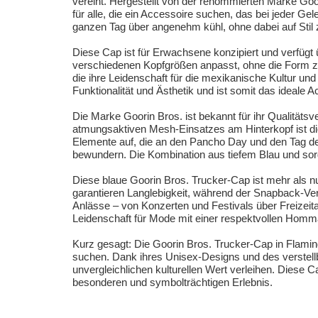
vereint. Hergestellt von der renommierten Marke Goor
für alle, die ein Accessoire suchen, das bei jeder Ge
ganzen Tag über angenehm kühl, ohne dabei auf Stil 
Diese Cap ist für Erwachsene konzipiert und verfügt
verschiedenen Kopfgrößen anpasst, ohne die Form zu 
die ihre Leidenschaft für die mexikanische Kultur u
Funktionalität und Ästhetik und ist somit das ideale Ac
Die Marke Goorin Bros. ist bekannt für ihr Qualität
atmungsaktiven Mesh-Einsatzes am Hinterkopf ist die 
Elemente auf, die an den Pancho Day und den Tag der
bewundern. Die Kombination aus tiefem Blau und sorgfäl
Diese blaue Goorin Bros. Trucker-Cap ist mehr als nur
garantieren Langlebigkeit, während der Snapback-Vers
Anlässe – von Konzerten und Festivals über Freizeitak
Leidenschaft für Mode mit einer respektvollen Homm
Kurz gesagt: Die Goorin Bros. Trucker-Cap in Flamin
suchen. Dank ihres Unisex-Designs und des verstell
unvergleichlichen kulturellen Wert verleihen. Diese C
besonderen und symbolträchtigen Erlebnis.