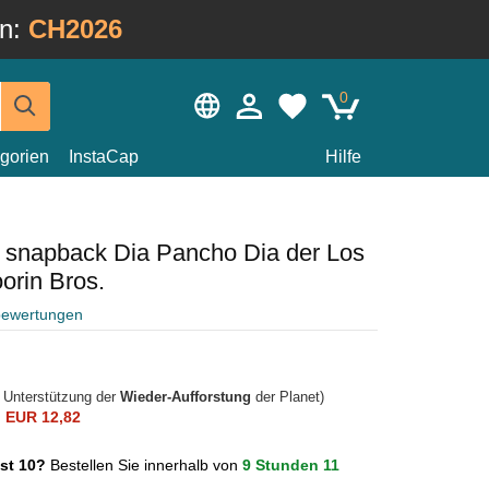
in:
CH2026
0
gorien
InstaCap
Hilfe
 snapback Dia Pancho Dia der Los
orin Bros.
bewertungen
r Unterstützung der
Wieder-Aufforstung
der Planet)
n
EUR 12,82
ust 10?
Bestellen Sie innerhalb von
9 Stunden 11