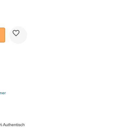
ner
k
% Authentisch