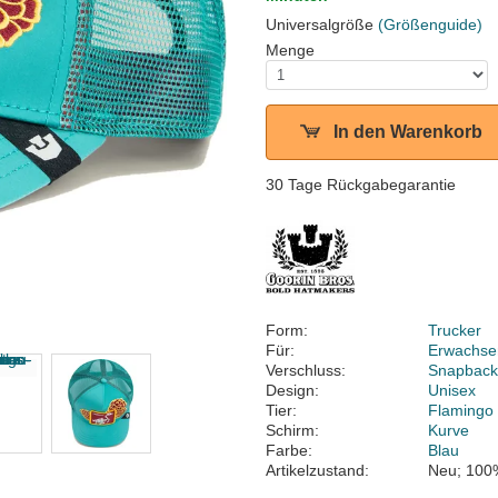
Universalgröße
(Größenguide)
Menge
In den Warenkorb
30 Tage Rückgabegarantie
Form:
Trucker
Für:
Erwachse
Verschluss:
Snapbac
Design:
Unisex
Tier:
Flamingo
Schirm:
Kurve
Farbe:
Blau
Artikelzustand:
Neu; 100