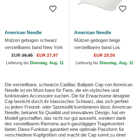
American Needle
American Needle
Mützen gebogen schwarz
Mützen gebogen beige
verstellbares band New York
verstellbares band Los
Black Yankees Hepcat der
Angeles Speedway Ballpark
EUR
39,95
EUR 27,97
EUR 29,50
New York Black...
von American Needle
Lieferung bis
Dienstag, Aug. 11
Lieferung bis
Dienstag, Aug. 11
Die verstellbare, schwarze Cadillac Ballpark Cap von American
Needle ist ein Must-have für Fans, die ein stylisches und
funktionales Accessoire suchen. Die für Erwachsene designte
Cap besticht durch ihr klassisches Schwarz, das sich perfekt
zu jedem Freizeit- oder Sportoutfit kombinieren lässt. American
Needle, bekannt für Qualität und innovatives Design, hat ein
Modell geschaffen, das nicht nur gut aussieht, sondern dank
des verstellbaren Riemens auch ganztägigen Tragekomfort
bietet. Diese Funktion garantiert eine optimale Passform für
verschiedene Kopfgrößen und macht die Cap somit zu einer