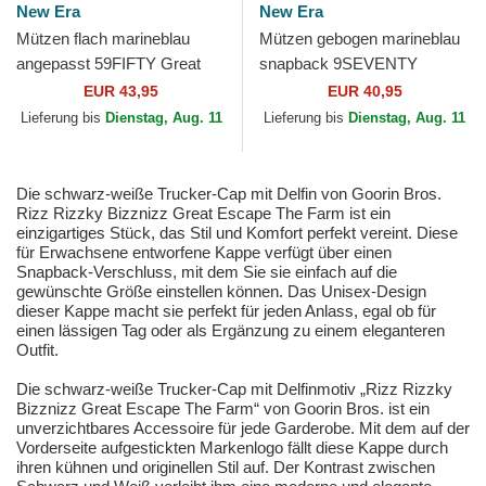
New Era
New Era
Mützen flach marineblau
Mützen gebogen marineblau
angepasst 59FIFTY Great
snapback 9SEVENTY
Britain 2026 World Baseball
Stretch Snap Great Britain
EUR 43,95
EUR 40,95
Classic der World...
2026 World Baseball...
Lieferung bis
Dienstag, Aug. 11
Lieferung bis
Dienstag, Aug. 11
Die schwarz-weiße Trucker-Cap mit Delfin von Goorin Bros.
Rizz Rizzky Bizznizz Great Escape The Farm ist ein
einzigartiges Stück, das Stil und Komfort perfekt vereint. Diese
für Erwachsene entworfene Kappe verfügt über einen
Snapback-Verschluss, mit dem Sie sie einfach auf die
gewünschte Größe einstellen können. Das Unisex-Design
dieser Kappe macht sie perfekt für jeden Anlass, egal ob für
einen lässigen Tag oder als Ergänzung zu einem eleganteren
Outfit.
Die schwarz-weiße Trucker-Cap mit Delfinmotiv „Rizz Rizzky
Bizznizz Great Escape The Farm“ von Goorin Bros. ist ein
unverzichtbares Accessoire für jede Garderobe. Mit dem auf der
Vorderseite aufgestickten Markenlogo fällt diese Kappe durch
ihren kühnen und originellen Stil auf. Der Kontrast zwischen