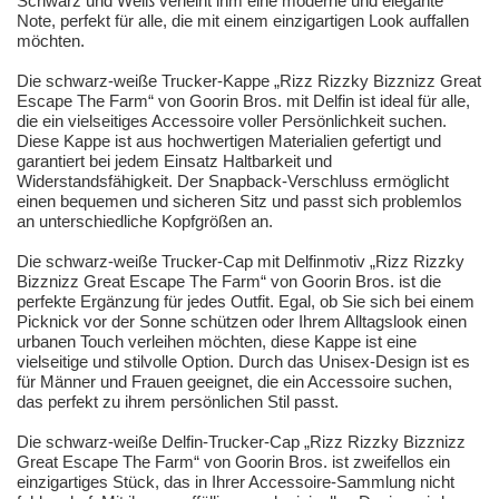
Schwarz und Weiß verleiht ihm eine moderne und elegante
Note, perfekt für alle, die mit einem einzigartigen Look auffallen
möchten.
Die schwarz-weiße Trucker-Kappe „Rizz Rizzky Bizznizz Great
Escape The Farm“ von Goorin Bros. mit Delfin ist ideal für alle,
die ein vielseitiges Accessoire voller Persönlichkeit suchen.
Diese Kappe ist aus hochwertigen Materialien gefertigt und
garantiert bei jedem Einsatz Haltbarkeit und
Widerstandsfähigkeit. Der Snapback-Verschluss ermöglicht
einen bequemen und sicheren Sitz und passt sich problemlos
an unterschiedliche Kopfgrößen an.
Die schwarz-weiße Trucker-Cap mit Delfinmotiv „Rizz Rizzky
Bizznizz Great Escape The Farm“ von Goorin Bros. ist die
perfekte Ergänzung für jedes Outfit. Egal, ob Sie sich bei einem
Picknick vor der Sonne schützen oder Ihrem Alltagslook einen
urbanen Touch verleihen möchten, diese Kappe ist eine
vielseitige und stilvolle Option. Durch das Unisex-Design ist es
für Männer und Frauen geeignet, die ein Accessoire suchen,
das perfekt zu ihrem persönlichen Stil passt.
Die schwarz-weiße Delfin-Trucker-Cap „Rizz Rizzky Bizznizz
Great Escape The Farm“ von Goorin Bros. ist zweifellos ein
einzigartiges Stück, das in Ihrer Accessoire-Sammlung nicht