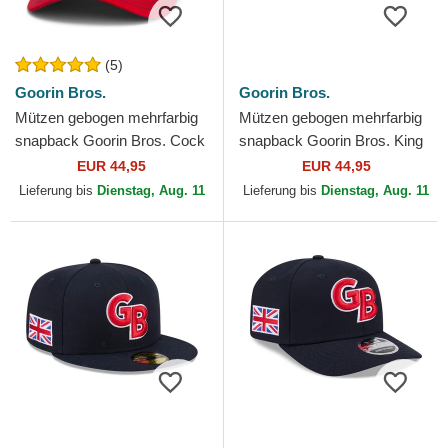
(5)
Goorin Bros.
Goorin Bros.
Mützen gebogen mehrfarbig
Mützen gebogen mehrfarbig
snapback Goorin Bros. Cock
snapback Goorin Bros. King
Team Rooster Original
Team Tiger Original Recipe
EUR 44,95
EUR 44,95
Recipe Team Pride The...
Team Pride The...
Lieferung bis
Dienstag, Aug. 11
Lieferung bis
Dienstag, Aug. 11