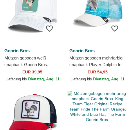
Goorin Bros.
Goorin Bros.
Mützen gebogen weiß
Mützen gebogen mehrfarbig
snapback Goorin Bros.
snapback Player Dolphin In
Pelican Bird Escape Not Into
The Element The Farm
EUR 39,95
EUR 54,95
Yoga Great Escape The
Goorin Bros.
Lieferung bis
Dienstag, Aug. 11
Lieferung bis
Dienstag, Aug. 11
Farm...