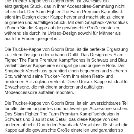
Die Trucker-Kappe von Goorin Bros. ist zweifellos ein
einzigartiges Stück, das in Ihrer Accessoires-Sammlung nicht
fehlen darf. Der Siam Fighter The Farm Premium Kampffisch
sticht im Design dieser Kappe hervor und macht sie zu einem
originellen und auffälligen Stück. Mit dem Snapback-Verschluss
können Sie die Kappe auf die gewünschte Größe einstellen,
während sie durch ihr Unisex-Design sowohl für Männer als
auch für Frauen geeignet ist.
Die Trucker-Kappe von Goorin Bros. ist die perfekte Ergänzung
zu jedem lässigen oder urbanen Outfit. Das Design des Siam
Fighter The Farm Premium Kampffisches in Schwarz und Blau
verleiht dieser Kappe eine einzigartige und originelle Note. Der
Snapback-Verschluss garantiert einen bequemen und sicheren
Sitz, während seine Trucker-Form ihm einen Retro- und
modernen Stil zugleich verleiht. Diese Unisex-Kappe ist ideal für
Erwachsene, die mit einem anderen und auffälligen
Modeaccessoire auffallen möchten.
Die Trucker-Kappe von Goorin Bros. ist ein unverzichtbares Teil
für alle, die ein originelles und hochwertiges Accessoire suchen.
Das Siam Fighter The Farm Premium-Kampffischdesign in
Schwarz und Blau ist das Detail, das diese Kappe von den
anderen abhebt. Durch den Snapback-Verschluss lässt sich die
Kappe auf die gewünschte Größe einstellen und garantiert so