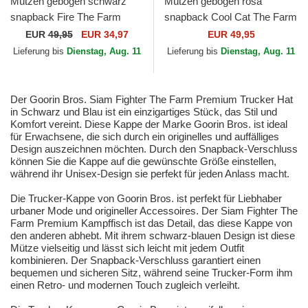
Mützen gebogen schwarz
Mützen gebogen rosa
snapback Fire The Farm
snapback Cool Cat The Farm
Premium The Farm Goorin
Premium The Farm Goorin
EUR
49,95
EUR 34,97
EUR 49,95
Bros.
Bros.
Lieferung bis
Dienstag, Aug. 11
Lieferung bis
Dienstag, Aug. 11
Der Goorin Bros. Siam Fighter The Farm Premium Trucker Hat
in Schwarz und Blau ist ein einzigartiges Stück, das Stil und
Komfort vereint. Diese Kappe der Marke Goorin Bros. ist ideal
für Erwachsene, die sich durch ein originelles und auffälliges
Design auszeichnen möchten. Durch den Snapback-Verschluss
können Sie die Kappe auf die gewünschte Größe einstellen,
während ihr Unisex-Design sie perfekt für jeden Anlass macht.
Die Trucker-Kappe von Goorin Bros. ist perfekt für Liebhaber
urbaner Mode und origineller Accessoires. Der Siam Fighter The
Farm Premium Kampffisch ist das Detail, das diese Kappe von
den anderen abhebt. Mit ihrem schwarz-blauen Design ist diese
Mütze vielseitig und lässt sich leicht mit jedem Outfit
kombinieren. Der Snapback-Verschluss garantiert einen
bequemen und sicheren Sitz, während seine Trucker-Form ihm
einen Retro- und modernen Touch zugleich verleiht.