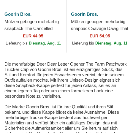
Goorin Bros.
Goorin Bros.
Mützen gebogen mehrfarbig
Mützen gebogen mehrfarbig
snapback The Cancelled
snapback Savage Dawg That
Skull The Farm Goorin Bros.
Dawg In Me The Farm
EUR 44,95
EUR 54,95
Goorin Bros.
Lieferung bis
Dienstag, Aug. 11
Lieferung bis
Dienstag, Aug. 11
Die mehrfarbige Deer Dear Letter Opener The Farm Patchwork
Trucker Cap von Goorin Bros. ist ein einzigartiges Stück, das
Stil und Komfort für jeden Erwachsenen vereint, der in seinem
Outfit auffallen möchte. Mit ihrem Unisex-Design eignet sich
diese Snapback-Kappe perfekt für jeden Anlass, sei es an
einem legeren Tag oder um einem formelleren Look eine
besondere Note zu verleihen.
Die Marke Goorin Bros. ist für ihre Qualität und ihren Stil
bekannt, und diese Kappe bildet da keine Ausnahme. Diese
mehrfarbige Trucker-Kappe besteht aus hochwertigen
Materialien und verfügt über ein auffälliges Design, das mit
Sicherheit die Aufmerksamkeit aller um Sie herum auf sich