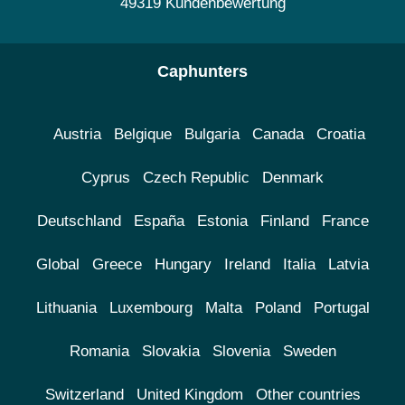
49319 Kundenbewertung
Caphunters
Austria
Belgique
Bulgaria
Canada
Croatia
Cyprus
Czech Republic
Denmark
Deutschland
España
Estonia
Finland
France
Global
Greece
Hungary
Ireland
Italia
Latvia
Lithuania
Luxembourg
Malta
Poland
Portugal
Romania
Slovakia
Slovenia
Sweden
Switzerland
United Kingdom
Other countries