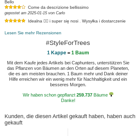
Bello
Come da descrizione bellissimo
gepostet am 2025-01-15 von Carlo
Idealna 👌🏼 i super się nosi . Wysyłka i dostarczenie
również na wielki plus .
gepostet am 2024-11-08 von Justyna
Lesen Sie mehr Rezensionen
#StyleForTrees
1 Kappe
=
1 Baum
Mit dem Kaufe jedes Artikels bei Caphunters, unterstützen Sie
das Pflanzen von Bäumen an den Orten auf diesem Planeten,
die es am meisten brauchen. 1 Baum mehr und Dank deiner
Hilfe erreichen wir ein wenig mehr für Nachhaltigkeit und ein
besseres Morgen.
Wir haben schon gepflanzt
259.737
Bäume
Danke!
Kunden, die diesen Artikel gekauft haben, haben auch
gekauft