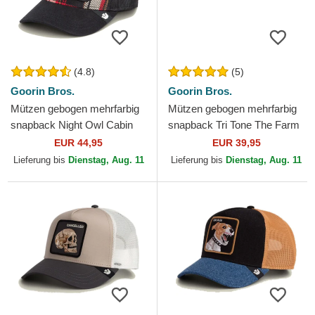
(4.8)
(5)
Goorin Bros.
Goorin Bros.
Mützen gebogen mehrfarbig
Mützen gebogen mehrfarbig
snapback Night Owl Cabin
snapback Tri Tone The Farm
Fever Homestead The Farm
Goorin Bros.
EUR 44,95
EUR 39,95
Goorin Bros.
Lieferung bis
Dienstag, Aug. 11
Lieferung bis
Dienstag, Aug. 11