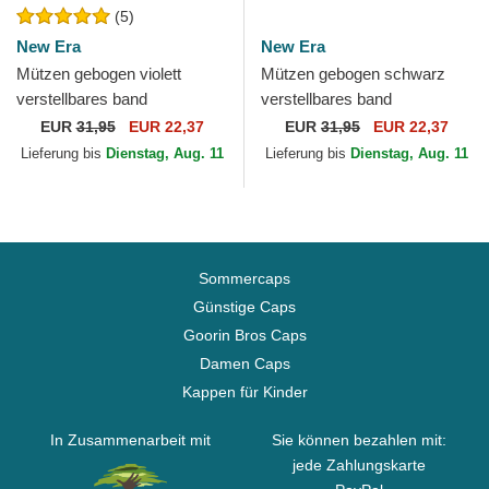
(5)
New Era
New Era
Mützen gebogen violett
Mützen gebogen schwarz
verstellbares band
verstellbares band
9TWENTY Draft Edition 2023
9TWENTY Draft Edition 2023
EUR
31,95
EUR 22,37
EUR
31,95
EUR 22,37
der Phoenix Suns NBA von
der Miami Heat NBA von
Lieferung bis
Dienstag, Aug. 11
Lieferung bis
Dienstag, Aug. 11
New...
New Era
Sommercaps
Günstige Caps
Goorin Bros Caps
Damen Caps
Kappen für Kinder
In Zusammenarbeit mit
Sie können bezahlen mit:
jede Zahlungskarte