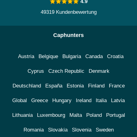
4.9
49319 Kundenbewertung
Caphunters
Austria
Belgique
Bulgaria
Canada
Croatia
Cyprus
Czech Republic
Denmark
Deutschland
España
Estonia
Finland
France
Global
Greece
Hungary
Ireland
Italia
Latvia
Lithuania
Luxembourg
Malta
Poland
Portugal
Romania
Slovakia
Slovenia
Sweden