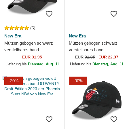
(5)
New Era
New Era
Mützen gebogen schwarz
Mützen gebogen schwarz
verstellbares band
verstellbares band
9TWENTY Draft Edition 2023
9TWENTY Draft Edition 2023
EUR 31,95
EUR
31,95
EUR 22,37
der Orlando Magic NBA
der Portland Trail Blazers...
Lieferung bis
Dienstag, Aug. 11
Lieferung bis
Dienstag, Aug. 11
von...
-30%
-30%