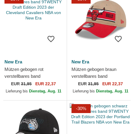
New Era
New Era
Mützen gebogen rot
Mützen gebogen braun
verstellbares band
verstellbares band
9TWENTY Draft Edition 2023
9TWENTY Draft 2024 der
EUR
31,95
EUR 22,37
EUR
31,95
EUR 22,37
der Cleveland Cavaliers NBA
Chicago Bulls NBA von New
Lieferung bis
Dienstag, Aug. 11
Lieferung bis
Dienstag, Aug. 11
von...
Era
-30%