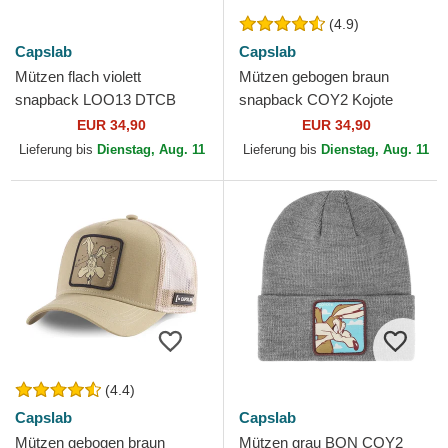
(4.9)
Capslab
Capslab
Mützen flach violett
Mützen gebogen braun
snapback LOO13 DTCB
snapback COY2 Kojote
Kojote Looney Tunes von
Looney Tunes von Capslab
EUR 34,90
EUR 34,90
Capslab
Lieferung bis
Dienstag, Aug. 11
Lieferung bis
Dienstag, Aug. 11
(4.4)
Capslab
Capslab
Mützen gebogen braun
Mützen grau BON COY2