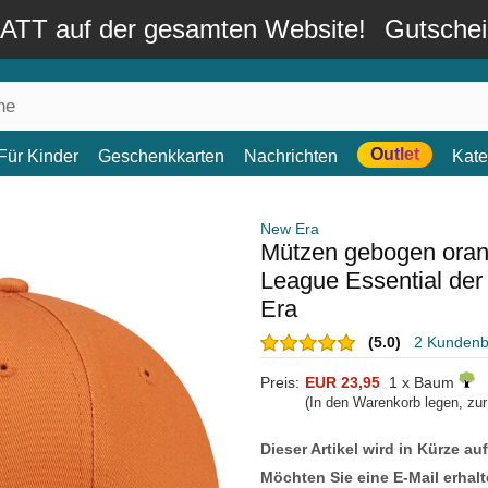
TT auf der gesamten Website!
Gutsche
Outlet
Für Kinder
Geschenkkarten
Nachrichten
Kate
New Era
Mützen gebogen oran
League Essential de
Era
(5.0)
2 Kunden
Preis:
EUR 23,95
1 x Baum
(In den Warenkorb legen, zu
Dieser Artikel wird in Kürze au
Möchten Sie eine E-Mail erhalt