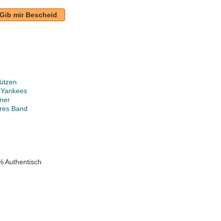
Gib mir Bescheid
ützen
 Yankees
ner
ares Band
% Authentisch