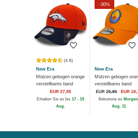
-30%
(4.8)
New Era
New Era
Mützen gebogen orange
Mützen gebogen ora
verstellbares band
verstellbares band
9FORTY The League
9FORTY Core der
EUR 27,95
EUR
25,95
EUR 18,
der Denver Broncos
Saiyans FC Kings
Erhalten Sie es bis
17 - 19
Bekomme es
Morgen
NFL von New Era
League von New Era
Aug.
Aug. 11