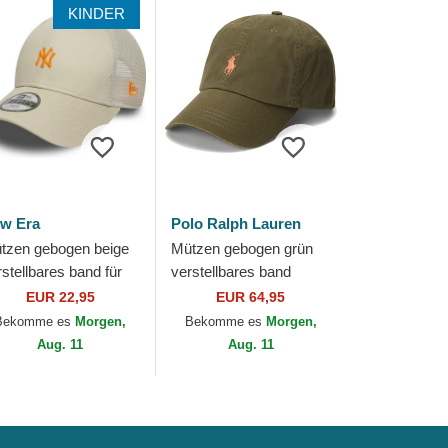
KINDER
w Era
Polo Ralph Lauren
tzen gebogen beige
Mützen gebogen grün
rstellbares band für
verstellbares band
nder 9FORTY
Cotton Chino Classic
EUR 22,95
EUR 64,95
mefield der New York
Sport von Polo Ralph
Bekomme es
Morgen,
Bekomme es
Morgen,
nkees MLB von...
Lauren
Aug. 11
Aug. 11