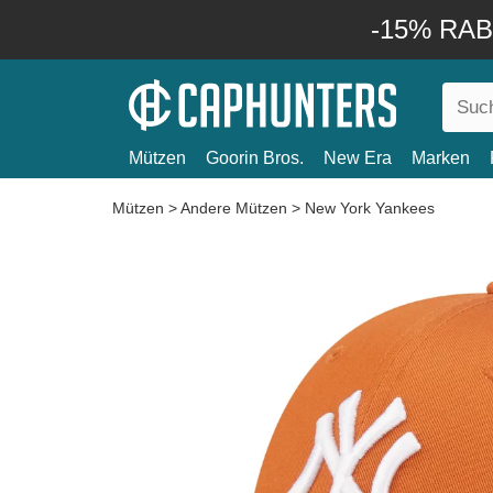
-15% RABA
Mützen
Goorin Bros.
New Era
Marken
Mützen
>
Andere Mützen
>
New York Yankees