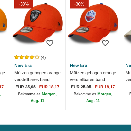
-30%
-30%
(4)
New Era
New Era
Ne
nge
Mützen gebogen orange
Mützen gebogen orange
Mü
verstellbares band
verstellbares band
ve
9FORTY Core der
9FORTY Core der
Ki
17
EUR
25,95
EUR 18,17
EUR
25,95
EUR 18,17
Aniquiladores FC Kings
Jijantes FC Kings
Ho
,
Bekomme es
Morgen,
Bekomme es
Morgen,
League von New Era
League von New Era
Ya
Aug. 11
Aug. 11