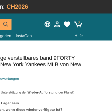
in:
CH2026
0
gorien
InstaCap
Hilfe
ge verstellbares band 9FORTY
r New York Yankees MLB von New
bewertungen
r Unterstützung der
Wieder-Aufforstung
der Planet)
f Lager sein.
en, wenn diese wieder verfügbar ist?