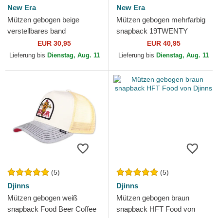
New Era
New Era
Mützen gebogen beige
Mützen gebogen mehrfarbig
verstellbares band
snapback 19TWENTY
9TWENTY All Over Print
Printed Tropical der New York
EUR 30,95
EUR 40,95
Tropical der New York
Yankees MLB von New Era
Lieferung bis
Dienstag, Aug. 11
Lieferung bis
Dienstag, Aug. 11
Yankees MLB...
(5)
(5)
Djinns
Djinns
Mützen gebogen weiß
Mützen gebogen braun
snapback Food Beer Coffee
snapback HFT Food von