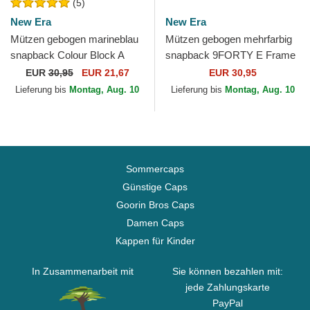
(5)
New Era
New Era
Mützen gebogen marineblau
Mützen gebogen mehrfarbig
snapback Colour Block A
snapback 9FORTY E Frame
Frame der New York
Core der Associazione
EUR
30,95
EUR 21,67
EUR 30,95
Yankees MLB von New Era
Sportiva Roma Serie A von...
Lieferung bis
Montag, Aug. 10
Lieferung bis
Montag, Aug. 10
Sommercaps
Günstige Caps
Goorin Bros Caps
Damen Caps
Kappen für Kinder
In Zusammenarbeit mit
Sie können bezahlen mit:
jede Zahlungskarte
PayPal