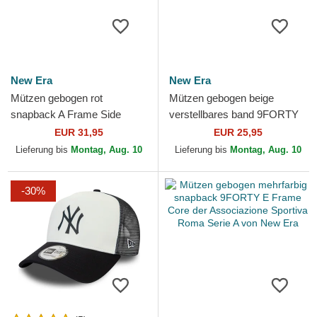
New Era
New Era
Mützen gebogen rot
Mützen gebogen beige
snapback A Frame Side
verstellbares band 9FORTY
Patch der Chicago Bulls NBA
Colour Block der Chicago
EUR 31,95
EUR 25,95
von New Era
Bulls NBA von New Era
Lieferung bis
Montag, Aug. 10
Lieferung bis
Montag, Aug. 10
-30%