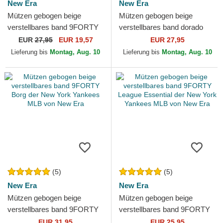
New Era
New Era
Mützen gebogen beige
Mützen gebogen beige
verstellbares band 9FORTY
verstellbares band dorado
Jersey der New York
9FORTY Metallic der New
EUR
27,95
EUR 19,57
EUR 27,95
Yankees MLB von New Era
York Yankees MLB von New
Lieferung bis
Montag, Aug. 10
Lieferung bis
Montag, Aug. 10
Era
(5)
(5)
New Era
New Era
Mützen gebogen beige
Mützen gebogen beige
verstellbares band 9FORTY
verstellbares band 9FORTY
Borg der New York Yankees
League Essential der New
EUR 31,95
EUR 25,95