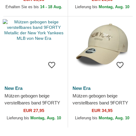
MLB von New Era
York Yankees MLB von New
Erhalten Sie es bis
14 - 18 Aug.
Lieferung bis
Montag, Aug. 10
Era
New Era
New Era
Mützen gebogen beige
Mützen gebogen beige
verstellbares band 9FORTY
verstellbares band 9FORTY
Metallic der New York
Sequin Wordmark der New
EUR 27,95
EUR 34,95
Yankees MLB von New Era
York Yankees MLB von New
Lieferung bis
Montag, Aug. 10
Lieferung bis
Montag, Aug. 10
Era