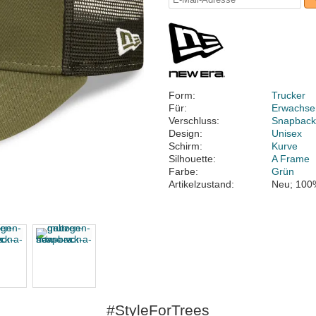
Form:
Trucker
Für:
Erwachse
Verschluss:
Snapbac
Design:
Unisex
Schirm:
Kurve
Silhouette:
A Frame
Farbe:
Grün
Artikelzustand:
Neu; 100
#StyleForTrees