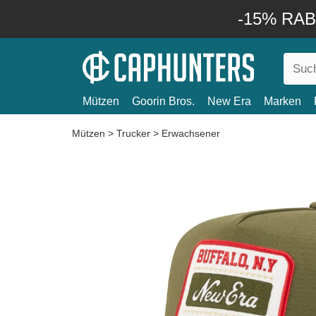
-15% RABA
Mützen
Goorin Bros.
New Era
Marken
Mützen
>
Trucker
>
Erwachsener