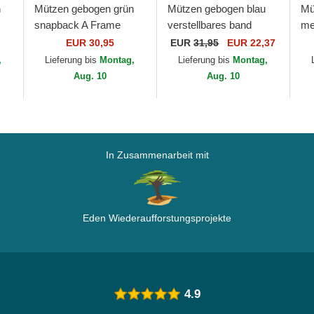
n
Mützen gebogen grün
Mützen gebogen blau
Mü
snapback A Frame
verstellbares band
me
League Essential der
9TWENTY Draft Edition
Ru
EUR 30,95
EUR
31,95
EUR 22,37
New York Yankees
2023 der Golden State
Bu
,
Lieferung bis
Montag,
Lieferung bis
Montag,
MLB von New Era
Warriors NBA...
Go
Aug. 10
Aug. 10
In Zusammenarbeit mit
Eden Wiederaufforstungsprojekte
4.9