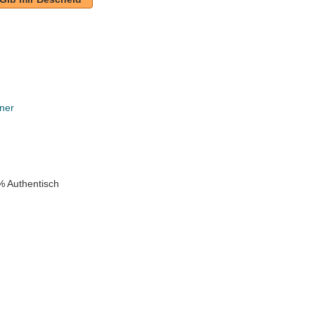
ner
k
% Authentisch