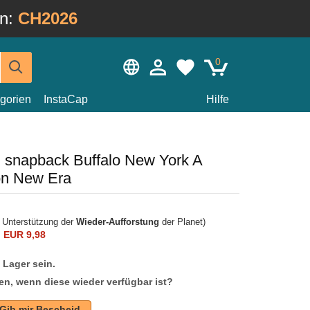
in:
CH2026
0
gorien
InstaCap
Hilfe
 snapback Buffalo New York A
on New Era
r Unterstützung der
Wieder-Aufforstung
der Planet)
n
EUR 9,98
f Lager sein.
en, wenn diese wieder verfügbar ist?
Gib mir Bescheid