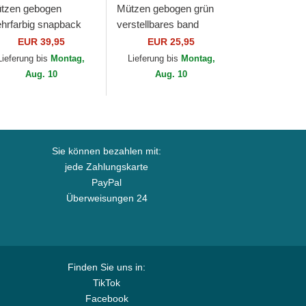
tzen gebogen
Mützen gebogen grün
hrfarbig snapback
verstellbares band
thless Two-Tone
9FORTY Outline der
EUR 39,95
EUR 25,95
ffalo Sport The Farm
New York Yankees MLB
Lieferung bis
Montag,
Lieferung bis
Montag,
orin Bros.
von New Era
Aug. 10
Aug. 10
Sie können bezahlen mit:
jede Zahlungskarte
PayPal
Überweisungen 24
Finden Sie uns in:
TikTok
Facebook