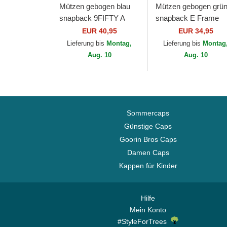
Mützen gebogen blau
Mützen gebogen grü
snapback 9FIFTY A
snapback E Frame
Frame Precurved
Patch Linen von New
EUR 40,95
EUR 34,95
Hardwood Classics der
Era
Lieferung bis
Montag,
Lieferung bis
Montag
Golden State Warriors...
Aug. 10
Aug. 10
Sommercaps
Günstige Caps
Goorin Bros Caps
Damen Caps
Kappen für Kinder
Hilfe
Mein Konto
#StyleForTrees