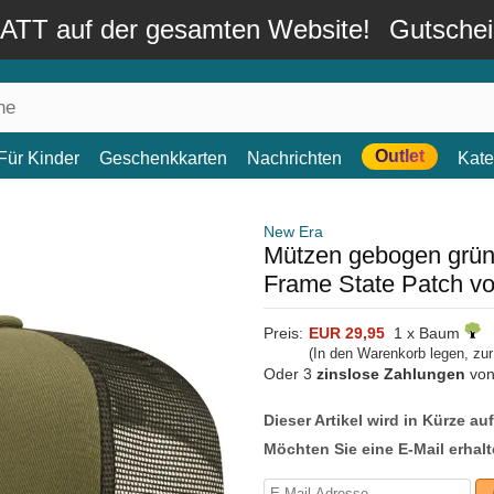
TT auf der gesamten Website!
Gutsche
Outlet
Für Kinder
Geschenkkarten
Nachrichten
Kate
New Era
Mützen gebogen grün
Frame State Patch v
Preis:
EUR 29,95
1 x Baum
(In den Warenkorb legen, zu
Oder 3
zinslose Zahlungen
vo
Dieser Artikel wird in Kürze au
Möchten Sie eine E-Mail erhalt