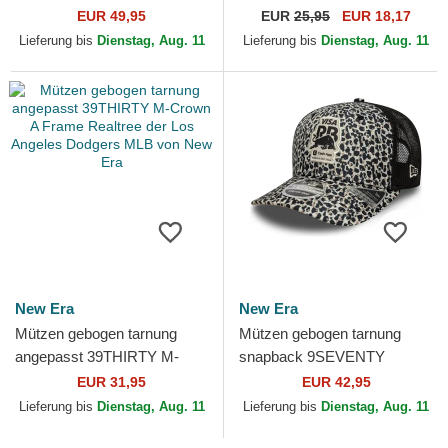
19TWENTY Brushed Cotton
9TWENTY All Star Game
EUR 49,95
EUR
25,95
EUR 18,17
Three Looms Duck der Los...
Core Classic der Los
Lieferung bis
Dienstag, Aug. 11
Lieferung bis
Dienstag, Aug. 11
Angeles...
New Era
New Era
Mützen gebogen tarnung
Mützen gebogen tarnung
angepasst 39THIRTY M-
snapback 9SEVENTY
Crown A Frame Realtree der
Stretch Snap der Racing
EUR 31,95
EUR 42,95
Los Angeles Dodgers MLB...
Bulls F1 Team Formula 1 von
Lieferung bis
Dienstag, Aug. 11
Lieferung bis
Dienstag, Aug. 11
New Era