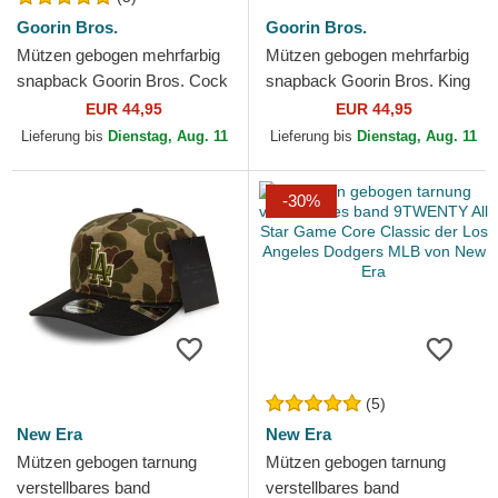
Goorin Bros.
Goorin Bros.
Mützen gebogen mehrfarbig
Mützen gebogen mehrfarbig
snapback Goorin Bros. Cock
snapback Goorin Bros. King
Team Rooster Original
Team Tiger Original Recipe
EUR 44,95
EUR 44,95
Recipe Team Pride The...
Team Pride The...
Lieferung bis
Dienstag, Aug. 11
Lieferung bis
Dienstag, Aug. 11
-30%
(5)
New Era
New Era
Mützen gebogen tarnung
Mützen gebogen tarnung
verstellbares band
verstellbares band