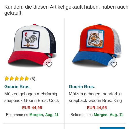
Kunden, die diesen Artikel gekauft haben, haben auch
gekauft
(5)
Goorin Bros.
Goorin Bros.
Mützen gebogen mehrfarbig
Mützen gebogen mehrfarbig
snapback Goorin Bros. Cock
snapback Goorin Bros. King
Team Rooster Original
Team Tiger Original Recipe
EUR 44,95
EUR 44,95
Recipe Team Pride The...
Team Pride The...
Bekomme es
Morgen, Aug. 11
Bekomme es
Morgen, Aug. 11