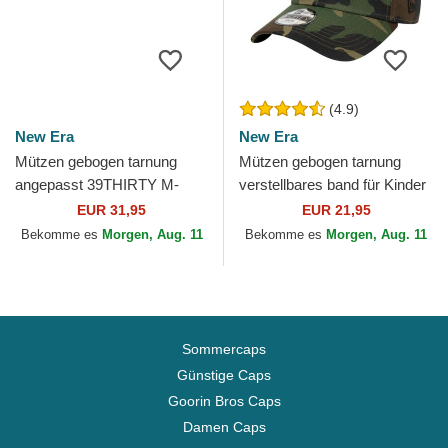
(4.9)
New Era
New Era
Mützen gebogen tarnung
Mützen gebogen tarnung
angepasst 39THIRTY M-
verstellbares band für Kinder
Crown A Frame Realtree der
9FORTY League Essential
EUR 31,95
EUR 21,95
New York Yankees MLB
der New York Yankees...
Bekomme es
Morgen, Aug. 11
Bekomme es
Morgen, Aug. 11
von...
Sommercaps
Günstige Caps
Goorin Bros Caps
Damen Caps