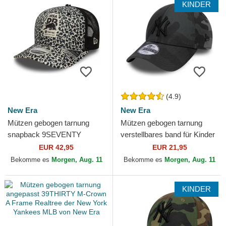
KINDER
(4.9)
New Era
New Era
Mützen gebogen tarnung
Mützen gebogen tarnung
snapback 9SEVENTY
verstellbares band für Kinder
Stretch Snap der Racing
9FORTY League Essential
EUR 42,95
EUR 21,95
Bulls F1 Team Formula 1 von
der New York Yankees...
Bekomme es
Morgen, Aug. 11
Bekomme es
Morgen, Aug. 11
New Era
KINDER