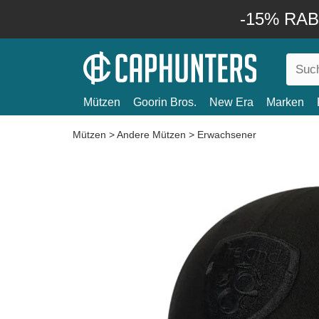
-15% RABA
Mützen
Goorin Bros.
New Era
Marken
Mützen
>
Andere Mützen
>
Erwachsener