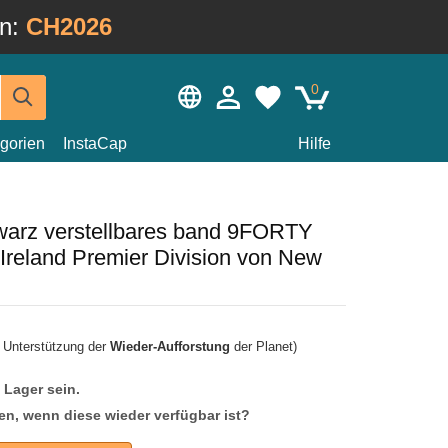
in:
CH2026
0
gorien
InstaCap
Hilfe
arz verstellbares band 9FORTY
 Ireland Premier Division von New
r Unterstützung der
Wieder-Aufforstung
der Planet)
f Lager sein.
en, wenn diese wieder verfügbar ist?