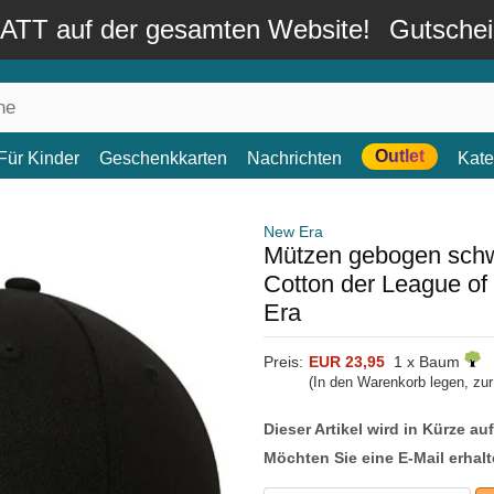
TT auf der gesamten Website!
Gutsche
Outlet
Für Kinder
Geschenkkarten
Nachrichten
Kate
New Era
Mützen gebogen schw
Cotton der League of
Era
Preis:
EUR 23,95
1 x Baum
(In den Warenkorb legen, zu
Dieser Artikel wird in Kürze au
Möchten Sie eine E-Mail erhalt