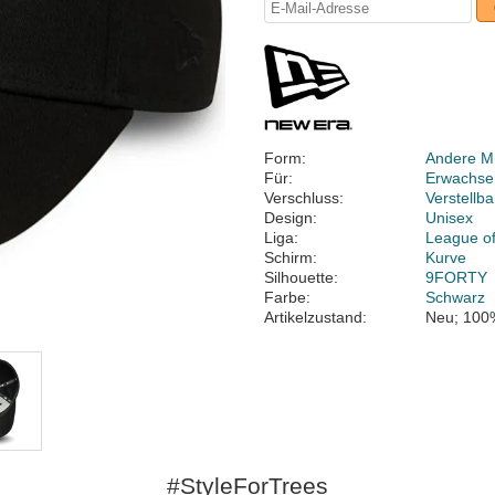
Form:
Andere M
Für:
Erwachse
Verschluss:
Verstellb
Design:
Unisex
Liga:
League of
Schirm:
Kurve
Silhouette:
9FORTY
Farbe:
Schwarz
Artikelzustand:
Neu; 100
#StyleForTrees