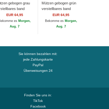
tzen gebogen grau
Mützen gebogen grün
rstellbares band
verstellbares band
tton Chino Classic
Cotton Chino Classic
EUR 64,95
EUR 64,95
ort von Polo Ralph
Sport von Polo Ralph
Bekomme es
Morgen,
Bekomme es
Morgen,
uren
Lauren
Aug. 7
Aug. 7
Sie können bezahlen mit:
jede Zahlungskarte
PayPal
Überweisungen 24
Finden Sie uns in:
TikTok
Facebook