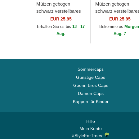
Mützen gebogen
Mützen gebogen
schwarz verstellbares
schwarz verstellbare
band 9FORTY Core der
band 9TWENTY Cor
EUR 25,95
EUR 25,95
Newcastle United
der Newcastle United
Erhalten Sie es bis
13 - 17
Bekomme es
Morgen
Football Club Premier...
Football Club Premier.
Aug.
Aug. 7
Sommercaps
Günstige Caps
Goorin Bros Caps
Damen Caps
Kappen für Kinder
Hilfe
Mein Konto
#StyleForTrees