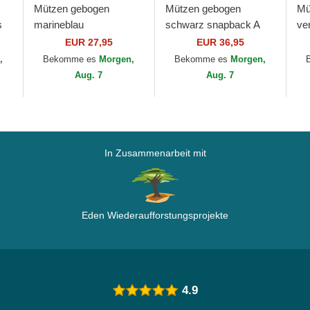
Mützen gebogen
Mützen gebogen
Mü
s
marineblau
schwarz snapback A
ve
e
verstellbares band
Frame All Over Print der
Co
EUR 27,95
EUR 36,95
9FORTY Repreve der
Manchester United
Sp
,
Bekomme es
Morgen,
Bekomme es
Morgen,
..
Tottenham Hotspur
Football Club...
La
Aug. 7
Aug. 7
Football Club...
In Zusammenarbeit mit
Eden Wiederaufforstungsprojekte
4.9