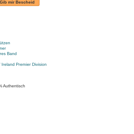
Gib mir Bescheid
ützen
ner
ares Band
 Ireland Premier Division
% Authentisch