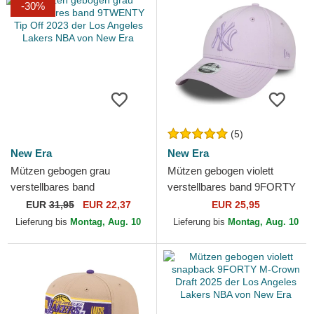
-30%
(5)
New Era
New Era
Mützen gebogen grau
Mützen gebogen violett
verstellbares band
verstellbares band 9FORTY
9TWENTY Tip Off 2023 der
League Essential der New
EUR
31,95
EUR 22,37
EUR 25,95
Los Angeles Lakers NBA von
York Yankees MLB von...
Lieferung bis
Montag, Aug. 10
Lieferung bis
Montag, Aug. 10
New Era