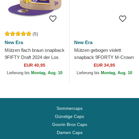
(5)
New Era
New Era
Mützen flach braun snapback
Mützen gebogen violett
9FIFTY Draft 2024 der Los
snapback 9FORTY M-Crown
Angeles Lakers NBA von
Draft 2025 der Los Angeles
EUR 40,95
EUR 34,95
New Era
Lakers NBA von New Era
Lieferung bis
Montag, Aug. 10
Lieferung bis
Montag, Aug. 10
Sommercaps
Günstige Caps
Goorin Bros Caps
Damen Caps