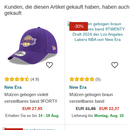
Kunden, die diesen Artikel gekauft haben, haben auch
gekauft
-30%
(4.9)
(5)
New Era
New Era
Mützen gebogen violett
Mützen gebogen braun
verstellbares band 9FORTY
verstellbares band
The League der Los Angeles
9TWENTY Draft 2024 der
EUR 27,95
EUR
31,95
EUR 22,37
Lakers NBA von New Era
Los Angeles Lakers NBA von
Erhalten Sie es bis
14 - 18 Aug.
Lieferung bis
Montag, Aug. 10
New Era