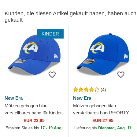
Kunden, die diesen Artikel gekauft haben, haben auch
gekauft
KINDER
(4)
New Era
New Era
Mützen gebogen blau
Mützen gebogen blau
verstellbares band für Kinder
verstellbares band 9FORTY
9FORTY The League der Los
The League der Los Angeles
EUR 23,95
EUR 27,95
Angeles Rams NFL von...
Rams NFL von New Era
Erhalten Sie es bis
17 - 19 Aug.
Lieferung bis
Dienstag, Aug. 11