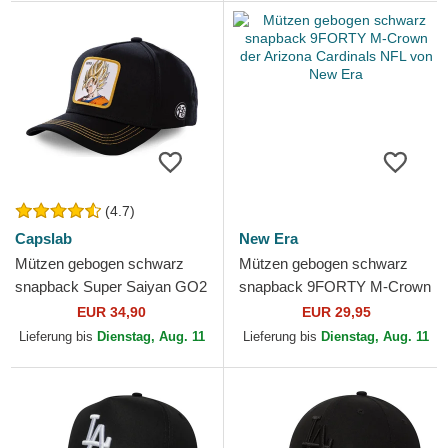
(4.7)
Capslab
New Era
Mützen gebogen schwarz
Mützen gebogen schwarz
snapback Super Saiyan GO2
snapback 9FORTY M-Crown
Son Goku Dragon Ball von
der Arizona Cardinals NFL
EUR 34,90
EUR 29,95
Capslab
von New Era
Lieferung bis
Dienstag, Aug. 11
Lieferung bis
Dienstag, Aug. 11