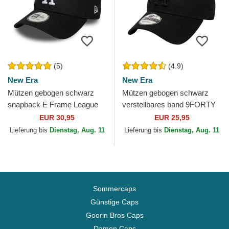
(5)
(4.9)
New Era
New Era
Mützen gebogen schwarz
Mützen gebogen schwarz
snapback E Frame League
verstellbares band 9FORTY
Essential der Los Angeles
League Essential der Los
EUR 30,95
EUR 25,95
Dodgers MLB von New Era
Angeles Dodgers MLB von...
Lieferung bis
Dienstag, Aug. 11
Lieferung bis
Dienstag, Aug. 11
Sommercaps
Günstige Caps
Goorin Bros Caps
Damen Caps