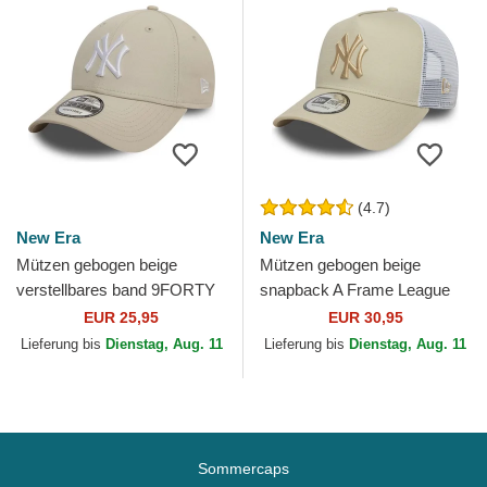
(4.7)
New Era
New Era
Mützen gebogen beige
Mützen gebogen beige
verstellbares band 9FORTY
snapback A Frame League
League Essential der New
Essential der New York
EUR 25,95
EUR 30,95
York Yankees MLB von New
Yankees MLB von New Era
Lieferung bis
Dienstag, Aug. 11
Lieferung bis
Dienstag, Aug. 11
Era
Sommercaps