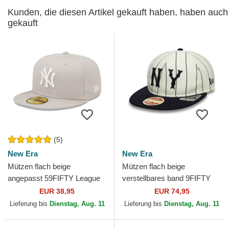
Kunden, die diesen Artikel gekauft haben, haben auch
gekauft
(5)
New Era
New Era
Mützen flach beige
Mützen flach beige
angepasst 59FIFTY League
verstellbares band 9FIFTY
Essential der New York
Retro Crown Heritage der
EUR 38,95
EUR 74,95
Yankees MLB von New Era
New York Yankees MLB
Lieferung bis
Dienstag, Aug. 11
Lieferung bis
Dienstag, Aug. 11
von...