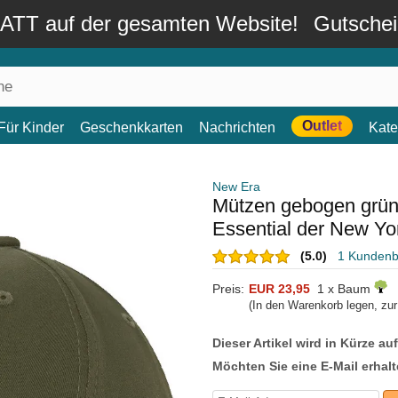
TT auf der gesamten Website!
Gutsche
Outlet
Für Kinder
Geschenkkarten
Nachrichten
Kate
New Era
Mützen gebogen grü
Essential der New Y
(5.0)
1 Kunden
Preis:
EUR 23,95
1 x Baum
(In den Warenkorb legen, zu
Dieser Artikel wird in Kürze au
Möchten Sie eine E-Mail erhalt