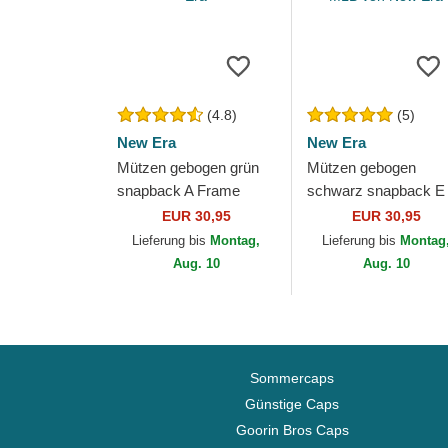
(4.8)
(5)
New Era
New Era
Mützen gebogen grün
Mützen gebogen
snapback A Frame
schwarz snapback E
League Essential der
Frame League Essent
EUR 30,95
EUR 30,95
New York Yankees
der New York Yanke
Lieferung bis
Montag,
Lieferung bis
Montag
MLB von New Era
MLB von New Era
Aug. 10
Aug. 10
Sommercaps
Günstige Caps
Goorin Bros Caps