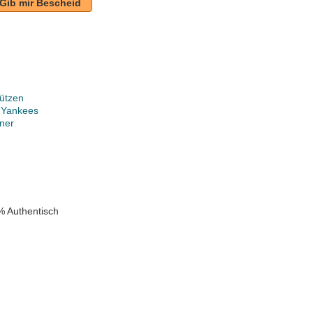
Gib mir Bescheid
ützen
 Yankees
ner
k
% Authentisch