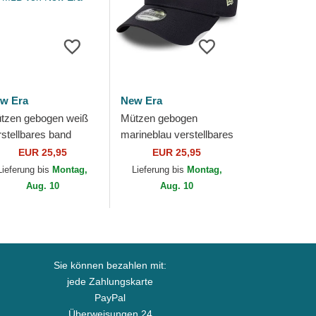
w Era
New Era
tzen gebogen weiß
Mützen gebogen
rstellbares band
marineblau verstellbares
ORTY League
band 9FORTY League
EUR 25,95
EUR 25,95
sential der New York
Essential der New York
Lieferung bis
Montag,
Lieferung bis
Montag,
nkees MLB von New
Yankees MLB von...
Aug. 10
Aug. 10
a
Sie können bezahlen mit:
jede Zahlungskarte
PayPal
Überweisungen 24