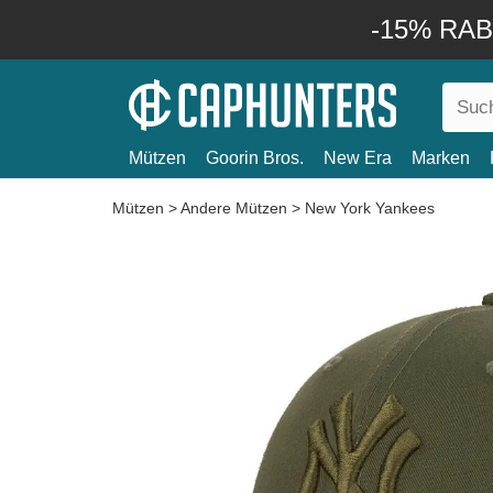
-15% RABA
Mützen
Goorin Bros.
New Era
Marken
Mützen
>
Andere Mützen
>
New York Yankees