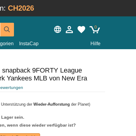
in:
CH2026
0
gorien
InstaCap
Hilfe
n snapback 9FORTY League
ork Yankees MLB von New Era
bewertungen
r Unterstützung der
Wieder-Aufforstung
der Planet)
f Lager sein.
en, wenn diese wieder verfügbar ist?