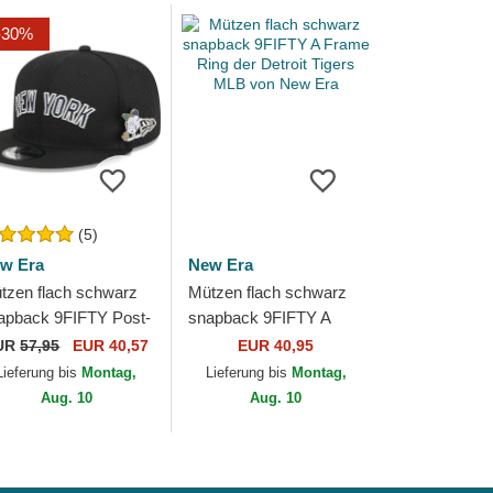
-30%
(5)
w Era
New Era
tzen flach schwarz
Mützen flach schwarz
apback 9FIFTY Post-
snapback 9FIFTY A
 Pin der New York
Frame Ring der Detroit
UR
57,95
EUR 40,57
EUR 40,95
nkees MLB von New
Tigers MLB von New
Lieferung bis
Montag,
Lieferung bis
Montag,
a
Era
Aug. 10
Aug. 10