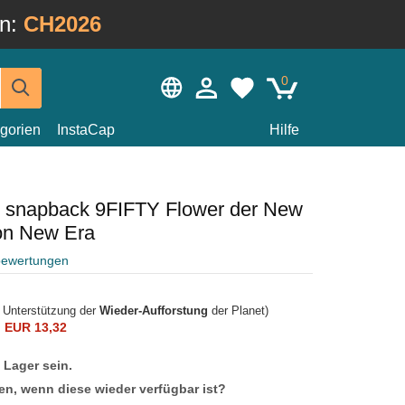
in:
CH2026
0
gorien
InstaCap
Hilfe
z snapback 9FIFTY Flower der New
on New Era
bewertungen
r Unterstützung der
Wieder-Aufforstung
der Planet)
n
EUR 13,32
f Lager sein.
en, wenn diese wieder verfügbar ist?