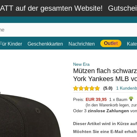
TT auf der gesamten Website!
Gutsche
Outlet
Für Kinder
Geschenkkarten
Nachrichten
Kate
New Era
Mützen flach schwar
York Yankees MLB v
(5.0)
1 Kunden
Preis:
EUR 39,95
1 x Baum
(In den Warenkorb legen, zu
Oder 3
zinslose Zahlungen
vo
Dieser Artikel wird in Kürze au
Möchten Sie eine E-Mail erhalt