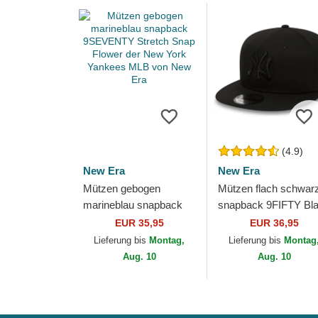
(4.9)
New Era
New Era
Mützen gebogen
Mützen flach schwar
marineblau snapback
snapback 9FIFTY Bl
9SEVENTY Stretch
on Black der New Yo
EUR 35,95
EUR 36,95
Snap Flower der New
Yankees MLB von N
Lieferung bis
Montag,
Lieferung bis
Montag
York Yankees MLB von
Era
Aug. 10
Aug. 10
New Era