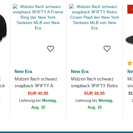
New Era
New Era
Ne
z
Mützen flach schwarz
Mützen flach schwarz
Mü
ack
snapback 9FIFTY A
snapback 9FIFTY Retro
sn
rk
Frame Ring der New
Crown Plaid der New
Up
EUR 40,95
EUR 36,95
E
ew
York Yankees MLB von
York Yankees MLB von
Ya
,
Lieferung bis
Montag,
Lieferung bis
Montag,
New Era
New Era
Er
Aug. 10
Aug. 10