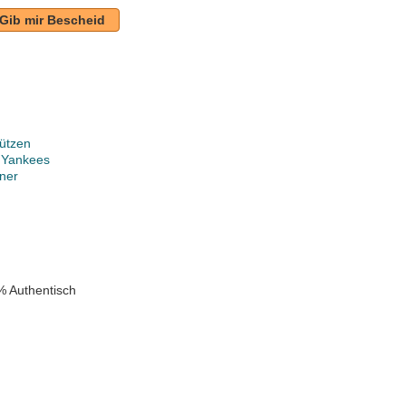
Gib mir Bescheid
ützen
 Yankees
ner
k
% Authentisch