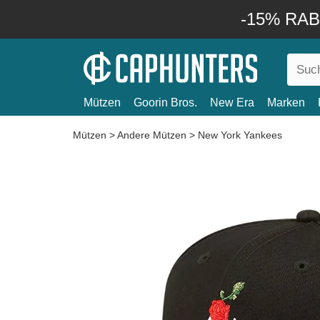
-15% RABA
Mützen
Goorin Bros.
New Era
Marken
Mützen
>
Andere Mützen
>
New York Yankees