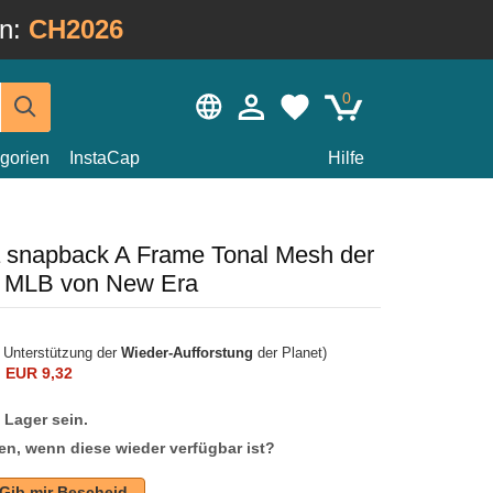
in:
CH2026
0
gorien
InstaCap
Hilfe
 snapback A Frame Tonal Mesh der
s MLB von New Era
r Unterstützung der
Wieder-Aufforstung
der Planet)
n
EUR 9,32
f Lager sein.
en, wenn diese wieder verfügbar ist?
Gib mir Bescheid