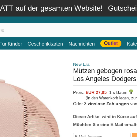
TT auf der gesamten Website!
Gutsche
Outlet
Für Kinder
Geschenkkarten
Nachrichten
Kate
New Era
Mützen gebogen rosa
Los Angeles Dodger
Preis:
EUR 27,95
1 x Baum
(In den Warenkorb legen, zu
Oder 3
zinslose Zahlungen
vo
Dieser Artikel wird in Kürze au
Möchten Sie eine E-Mail erhalt