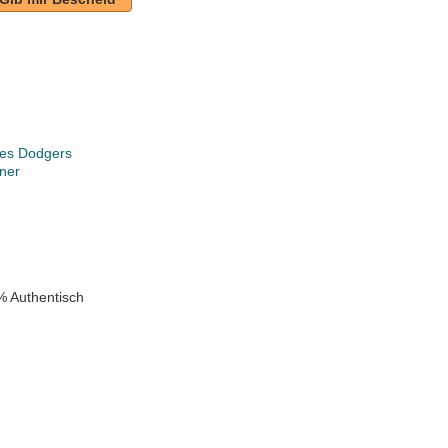
les Dodgers
ner
k
% Authentisch