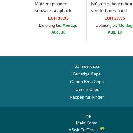
Mützen gebogen
Mützen gebogen bra
schwarz snapback
verstellbares band
9FORTY A Frame Tonal
9FORTY Tonal Icon d
EUR 30,95
EUR 27,95
der Los Angeles Lakers
Los Angeles Dodgers
Lieferung bis
Montag,
Lieferung bis
Montag
NBA von New Era
MLB von New Era
Aug. 10
Aug. 10
Sommercaps
Günstige Caps
Goorin Bros Caps
Damen Caps
Kappen für Kinder
Hilfe
Mein Konto
#StyleForTrees