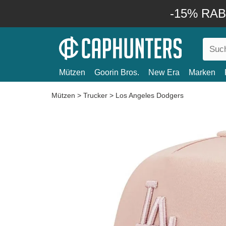
-15% RABA
Mützen
Goorin Bros.
New Era
Marken
Mützen
>
Trucker
>
Los Angeles Dodgers