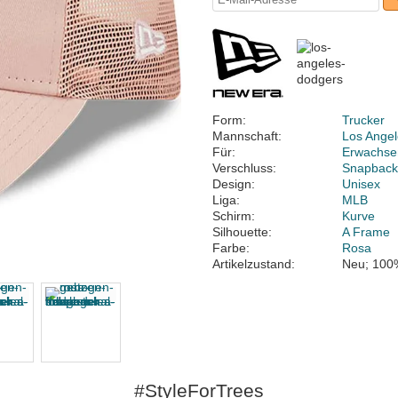
Form:
Trucker
Mannschaft:
Los Ange
Für:
Erwachse
Verschluss:
Snapbac
Design:
Unisex
Liga:
MLB
Schirm:
Kurve
Silhouette:
A Frame
Farbe:
Rosa
Artikelzustand:
Neu; 100
#StyleForTrees