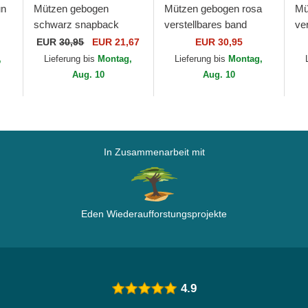
un
Mützen gebogen
Mützen gebogen rosa
Mü
schwarz snapback
verstellbares band
ve
er
9FORTY A Frame Tonal
9FORTY Mini Cord der
9F
EUR
30,95
EUR 21,67
EUR 30,95
der Chicago Bulls NBA
Los Angeles Dodgers
Yo
,
Lieferung bis
Montag,
Lieferung bis
Montag,
von New Era
MLB von New Era
Ne
Aug. 10
Aug. 10
In Zusammenarbeit mit
Eden Wiederaufforstungsprojekte
4.9