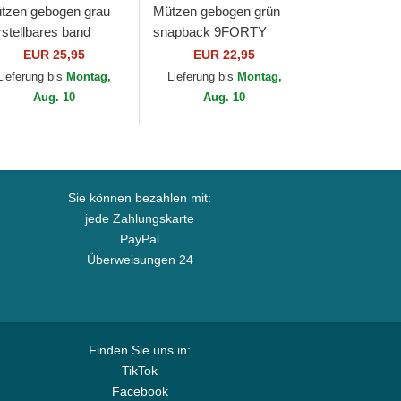
tzen gebogen grau
Mützen gebogen grün
rstellbares band
snapback 9FORTY
ORTY Tonal der New
Mesh Flawless der Los
EUR 25,95
EUR 22,95
rk Yankees MLB von
Angeles Dodgers MLB
Lieferung bis
Montag,
Lieferung bis
Montag,
w Era
von New Era
Aug. 10
Aug. 10
Sie können bezahlen mit:
jede Zahlungskarte
PayPal
Überweisungen 24
Finden Sie uns in:
TikTok
Facebook