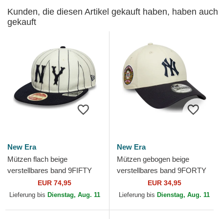
Kunden, die diesen Artikel gekauft haben, haben auch
gekauft
New Era
New Era
Mützen flach beige
Mützen gebogen beige
verstellbares band 9FIFTY
verstellbares band 9FORTY
Retro Crown Heritage der
World Series der New York
EUR 74,95
EUR 34,95
New York Yankees MLB
Yankees MLB von New Era
Lieferung bis
Dienstag, Aug. 11
Lieferung bis
Dienstag, Aug. 11
von...