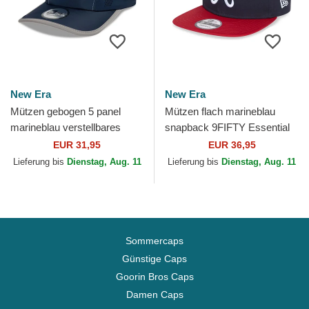
New Era
New Era
Mützen gebogen 5 panel
Mützen flach marineblau
marineblau verstellbares
snapback 9FIFTY Essential
band Runner Colour Block
der Atlanta Braves MLB von
EUR 31,95
EUR 36,95
von New Era
New Era
Lieferung bis
Dienstag, Aug. 11
Lieferung bis
Dienstag, Aug. 11
Sommercaps
Günstige Caps
Goorin Bros Caps
Damen Caps