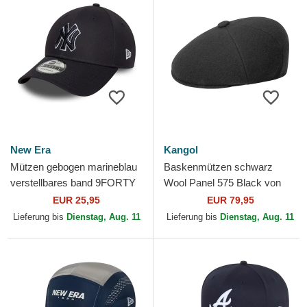
New Era
Kangol
Mützen gebogen marineblau
Baskenmützen schwarz
verstellbares band 9FORTY
Wool Panel 575 Black von
Outline der New York
Kangol
EUR 25,95
EUR 79,95
Yankees MLB von New Era
Lieferung bis
Dienstag, Aug. 11
Lieferung bis
Dienstag, Aug. 11