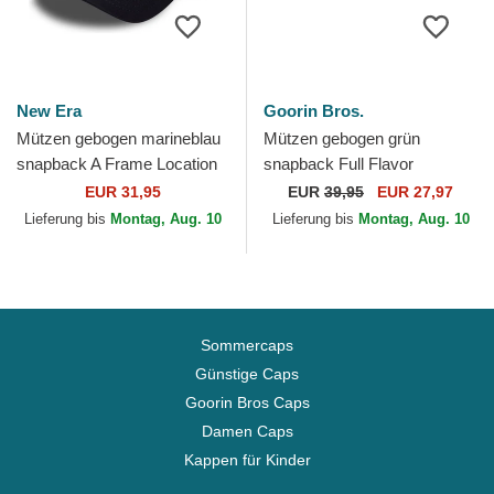
New Era
Goorin Bros.
Mützen gebogen marineblau
Mützen gebogen grün
snapback A Frame Location
snapback Full Flavor
der Los Angeles Ciudades y
Wordmark French Terry The
EUR 31,95
EUR
39,95
EUR 27,97
Playas California...
Farm Goorin Bros.
Lieferung bis
Montag, Aug. 10
Lieferung bis
Montag, Aug. 10
Sommercaps
Günstige Caps
Goorin Bros Caps
Damen Caps
Kappen für Kinder