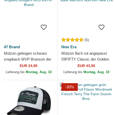
(5)
47 Brand
New Era
Mützen gebogen schwarz
Mützen flach rot angepasst
snapback MVP Branson der
59FIFTY Classic der Golden
Los Angeles Dodgers MLB
State Warriors NBA von New
EUR 24,95
EUR 43,95
von 47 Brand
Era
Lieferung bis
Montag, Aug. 10
Lieferung bis
Montag, Aug. 10
-30%