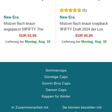
(5)
New Era
New Era
Mützen flach braun
Mützen flach braun snapback
angepasst 59FIFTY The
9FIFTY Draft 2024 der Los
Elements Fire Pin der Los
Angeles Lakers NBA von
EUR 61,95
EUR 40,95
Angeles Dodgers MLB von
New Era
Lieferung bis
Montag, Aug. 10
Lieferung bis
Montag, Aug. 10
New Era
Sommercaps
Günstige Caps
Goorin Bros Caps
Damen Caps
Kappen für Kinder
In Zusammenarbeit mit
Sie können bezahlen mit: