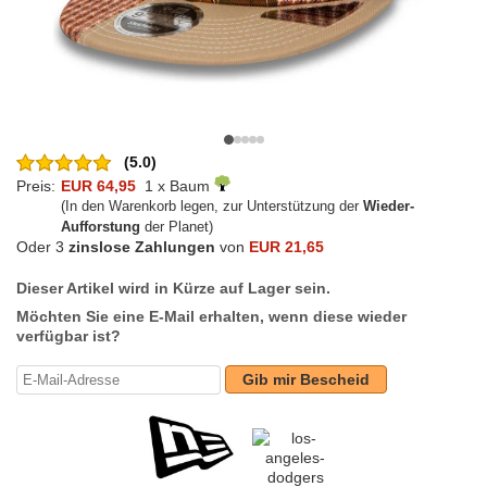
(5.0)
Preis:
EUR 64,95
1 x Baum
(In den Warenkorb legen, zur Unterstützung der
Wieder-
Aufforstung
der Planet)
Oder 3
zinslose Zahlungen
von
EUR 21,65
Dieser Artikel wird in Kürze auf Lager sein.
Möchten Sie eine E-Mail erhalten, wenn diese wieder
verfügbar ist?
Gib mir Bescheid