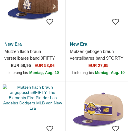
New Era
New Era
Mützen flach braun
Mützen gebogen braun
verstellbares band 9FIFTY
verstellbares band 9FORTY
Retro Crown Wool Pinstripe
Tonal Icon der Los Angeles
EUR
58,95
EUR 53,06
EUR 27,95
der Los Angeles Dodgers...
Dodgers MLB von New Era
Lieferung bis
Montag, Aug. 10
Lieferung bis
Montag, Aug. 10