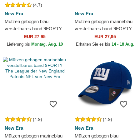
(4.7)
New Era
New Era
Mützen gebogen blau
Mützen gebogen marineblau
verstellbares band 9FORTY
verstellbares band 9FORTY
The League der Los Angeles
The League der Los Angeles
EUR 27,95
EUR 27,95
Dodgers MLB von New Era
Clippers NBA von...
Lieferung bis
Montag, Aug. 10
Erhalten Sie es bis
14 - 18 Aug.
(4.9)
(4.9)
New Era
New Era
Mützen gebogen marineblau
Mützen gebogen blau