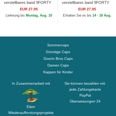
verstellbares band 9FORTY
verstellbares band 9FORTY
The League der New England
The League der New York
EUR 27,95
EUR 27,95
Patriots NFL von...
Giants NFL von New Era
Lieferung bis
Montag, Aug. 10
Erhalten Sie es bis
14 - 18 Aug.
Sommercaps
Günstige Caps
Goorin Bros Caps
Damen Caps
Kappen für Kinder
In Zusammenarbeit mit
Sie können bezahlen mit:
jede Zahlungskarte
PayPal
Überweisungen 24
Eden
Wiederaufforstungsprojekte