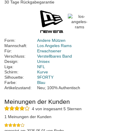
30 Tage Rückgabegarantie
Form:
Andere Mützen
Mannschaft:
Los Angeles Rams
Für:
Erwachsener
Verschluss:
Verstellbares Band
Design:
Unisex
Liga:
NFL
Schirm:
Kurve
Silhouette:
9FORTY
Farbe:
Blau
Artikelzustand:
Neu; 100% Authentisch
Meinungen der Kunden
4 von insgesamt 5 Sternen
1 Meinungen der Kunden
gepostet am 2025-05-01 von Pedro