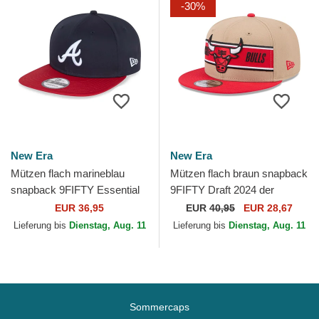
-30%
New Era
New Era
Mützen flach marineblau
Mützen flach braun snapback
snapback 9FIFTY Essential
9FIFTY Draft 2024 der
der Atlanta Braves MLB von
Chicago Bulls NBA von New
EUR 36,95
EUR
40,95
EUR 28,67
New Era
Era
Lieferung bis
Dienstag, Aug. 11
Lieferung bis
Dienstag, Aug. 11
Sommercaps