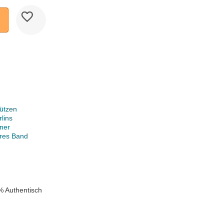
ützen
lins
ner
ares Band
% Authentisch