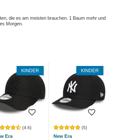
eten, die es am meisten brauchen. 1 Baum mehr und
eres Morgen.
KINDER
KINDER
(4.6)
(5)
w Era
New Era