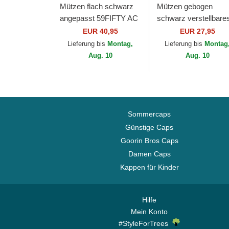
Mützen flach schwarz
Mützen gebogen
angepasst 59FIFTY AC
schwarz verstellbare
Perf der Miami Marlins
band 9FORTY The
EUR 40,95
EUR 27,95
MLB von New Era
League der Miami He
Lieferung bis
Montag,
Lieferung bis
Montag
NBA von New Era
Aug. 10
Aug. 10
Sommercaps
Günstige Caps
Goorin Bros Caps
Damen Caps
Kappen für Kinder
Hilfe
Mein Konto
#StyleForTrees