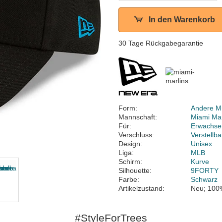
In den Warenkorb
30 Tage Rückgabegarantie
Form:
Andere M
Mannschaft:
Miami Mar
Für:
Erwachse
Verschluss:
Verstellb
Design:
Unisex
Liga:
MLB
Schirm:
Kurve
Silhouette:
9FORTY
Farbe:
Schwarz
Artikelzustand:
Neu; 100
#StyleForTrees