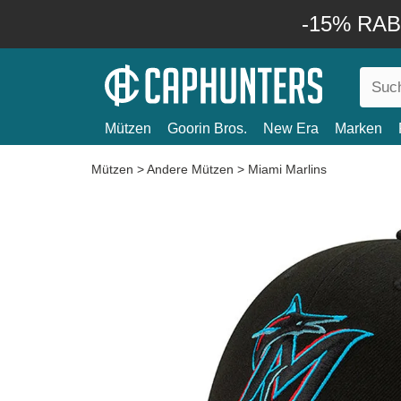
-15% RABA
Mützen
Goorin Bros.
New Era
Marken
Mützen
>
Andere Mützen
>
Miami Marlins