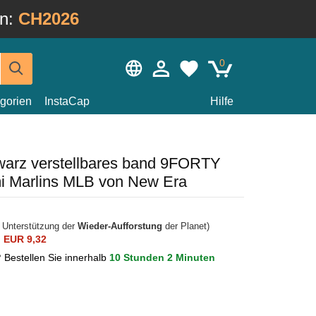
in:
CH2026
0
gorien
InstaCap
Hilfe
arz verstellbares band 9FORTY
i Marlins MLB von New Era
r Unterstützung der
Wieder-Aufforstung
der Planet)
n
EUR 9,32
?
Bestellen Sie innerhalb
10 Stunden 2 Minuten