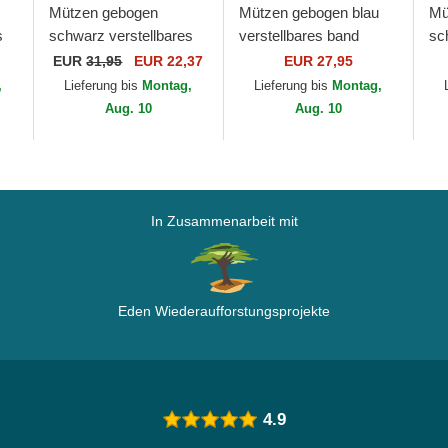
Mützen gebogen
Mützen gebogen blau
Mü
s
schwarz verstellbares
verstellbares band
sc
band 9TWENTY Draft
9FORTY The League
ba
EUR
31,95
EUR 22,37
EUR 27,95
at
Edition 2023 der Miami
der Miami Dolphins NFL
9F
,
Lieferung bis
Montag,
Lieferung bis
Montag,
Heat NBA von New Era
von New Era
Es
Aug. 10
Aug. 10
Ya
In Zusammenarbeit mit
Eden Wiederaufforstungsprojekte
4.9