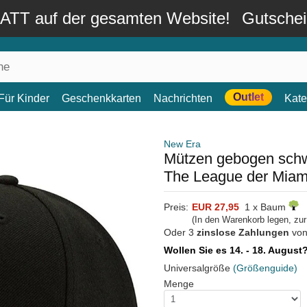
TT auf der gesamten Website!
Gutsche
Outlet
Für Kinder
Geschenkkarten
Nachrichten
Kate
New Era
Mützen gebogen schw
The League der Miam
Preis:
EUR 27,95
1 x Baum
(In den Warenkorb legen, zu
Oder 3
zinslose Zahlungen
vo
Wollen Sie es 14. - 18. August
Universalgröße
(Größenguide)
Menge