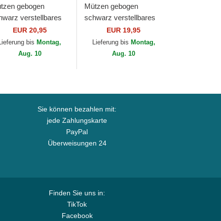
tzen gebogen
Mützen gebogen
hwarz verstellbares
schwarz verstellbares
nd für Kinder
band für Kinder
EUR 20,95
EUR 19,95
ORTY League
9FORTY League
Lieferung bis
Montag,
Lieferung bis
Montag,
sential der New York
Essential der New York
Aug. 10
Aug. 10
nkees...
Yankees...
Sie können bezahlen mit:
jede Zahlungskarte
PayPal
Überweisungen 24
Finden Sie uns in:
TikTok
Facebook