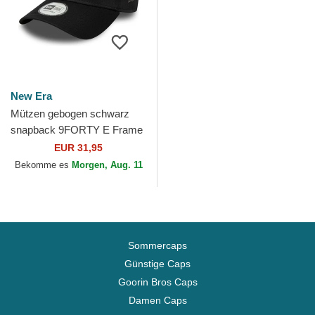
New Era
Mützen gebogen schwarz
snapback 9FORTY E Frame
Metallic der Los Angeles
EUR 31,95
Lakers NBA von New Era
Bekomme es
Morgen, Aug. 11
Sommercaps
Günstige Caps
Goorin Bros Caps
Damen Caps