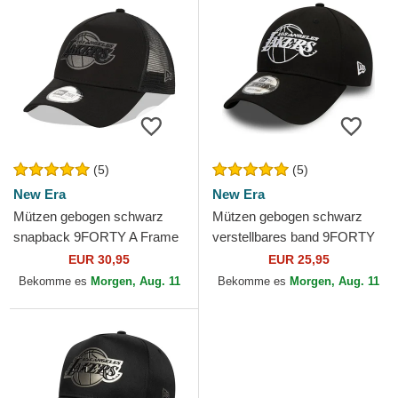
(5)
(5)
New Era
New Era
Mützen gebogen schwarz
Mützen gebogen schwarz
snapback 9FORTY A Frame
verstellbares band 9FORTY
Tonal der Los Angeles Lakers
Essential Outline der Los
EUR 30,95
EUR 25,95
NBA von New Era
Angeles Lakers NBA von...
Bekomme es
Morgen, Aug. 11
Bekomme es
Morgen, Aug. 11