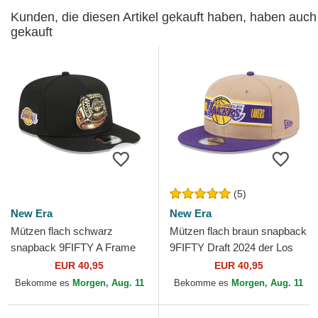
Kunden, die diesen Artikel gekauft haben, haben auch
gekauft
(5)
New Era
New Era
Mützen flach schwarz
Mützen flach braun snapback
snapback 9FIFTY A Frame
9FIFTY Draft 2024 der Los
Ring der Los Angeles Lakers
Angeles Lakers NBA von
EUR 40,95
EUR 40,95
NBA von New Era
New Era
Bekomme es
Morgen, Aug. 11
Bekomme es
Morgen, Aug. 11