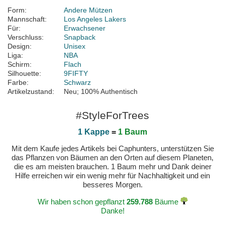
Form:
Andere Mützen
Mannschaft:
Los Angeles Lakers
Für:
Erwachsener
Verschluss:
Snapback
Design:
Unisex
Liga:
NBA
Schirm:
Flach
Silhouette:
9FIFTY
Farbe:
Schwarz
Artikelzustand:
Neu; 100% Authentisch
#StyleForTrees
1 Kappe
=
1 Baum
Mit dem Kaufe jedes Artikels bei Caphunters, unterstützen Sie
das Pflanzen von Bäumen an den Orten auf diesem Planeten,
die es am meisten brauchen. 1 Baum mehr und Dank deiner
Hilfe erreichen wir ein wenig mehr für Nachhaltigkeit und ein
besseres Morgen.
Wir haben schon gepflanzt
259.788
Bäume
Danke!