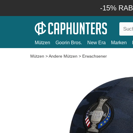
-15% RABA
Mützen
Goorin Bros.
New Era
Marken
Mützen
>
Andere Mützen
>
Erwachsener