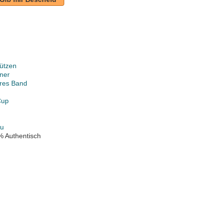
ützen
ner
ares Band
Cup
au
% Authentisch