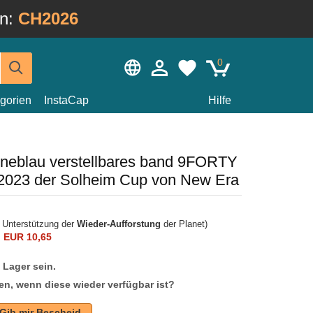
in:
CH2026
0
gorien
InstaCap
Hilfe
neblau verstellbares band 9FORTY
 2023 der Solheim Cup von New Era
r Unterstützung der
Wieder-Aufforstung
der Planet)
n
EUR 10,65
f Lager sein.
en, wenn diese wieder verfügbar ist?
Gib mir Bescheid