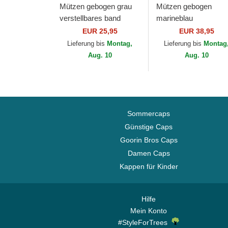
Mützen gebogen grau
Mützen gebogen
verstellbares band
marineblau
9FORTY Tonal der New
verstellbares band
EUR 25,95
EUR 38,95
York Yankees MLB von
9TWENTY A Frame
Lieferung bis
Montag,
Lieferung bis
Montag
New Era
Denim der New York
Aug. 10
Aug. 10
Yankees MLB von...
Sommercaps
Günstige Caps
Goorin Bros Caps
Damen Caps
Kappen für Kinder
Hilfe
Mein Konto
#StyleForTrees