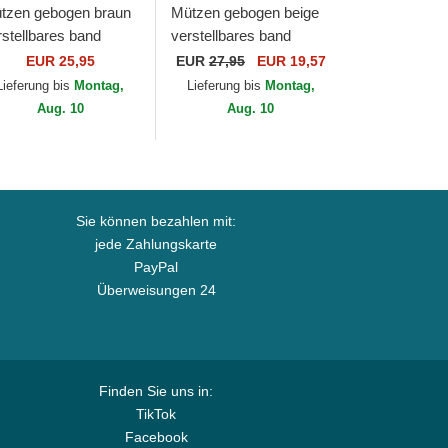
tzen gebogen braun
Mützen gebogen beige
rstellbares band
verstellbares band
ORTY League
9FORTY Jersey der
EUR 25,95
EUR
27,95
EUR 19,57
sential der New York
New York Yankees MLB
Lieferung bis
Montag,
Lieferung bis
Montag,
nkees MLB von New
von New Era
Aug. 10
Aug. 10
a
Sie können bezahlen mit:
jede Zahlungskarte
PayPal
Überweisungen 24
Finden Sie uns in:
TikTok
Facebook