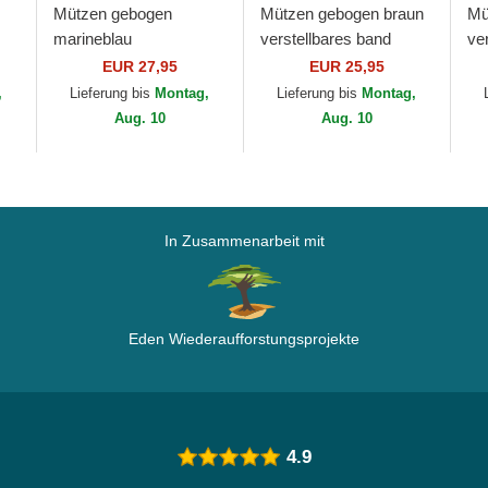
Mützen gebogen
Mützen gebogen braun
Mü
marineblau
verstellbares band
ve
verstellbares band
9FORTY League
9F
EUR 27,95
EUR 25,95
9TWENTY Aspire To
Essential der New York
Es
,
Lieferung bis
Montag,
Lieferung bis
Montag,
Retire Slogan von New
Yankees MLB von New
Ya
Aug. 10
Aug. 10
Era
Era
Er
In Zusammenarbeit mit
Eden Wiederaufforstungsprojekte
4.9