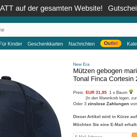
TT auf der gesamten Website!
Gutsche
Outlet
Für Kinder
Geschenkkarten
Nachrichten
Kate
New Era
Mützen gebogen mari
Tonal Finca Cortesin
Preis:
EUR 31,95
1 x Baum
(In den Warenkorb legen, zu
Oder 3
zinslose Zahlungen
vo
Dieser Artikel wird in Kürze au
Möchten Sie eine E-Mail erhalt