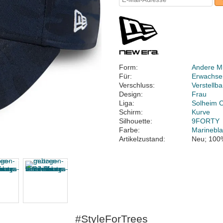
Form:
Andere M
Für:
Erwachse
Verschluss:
Verstellb
Design:
Frau
Liga:
Solheim 
Schirm:
Kurve
Silhouette:
9FORTY
Farbe:
Marinebl
Artikelzustand:
Neu; 100
#StyleForTrees